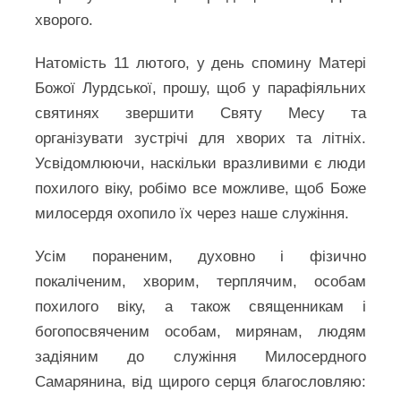
хворого.
Натомість 11 лютого, у день спомину Матері
Божої Лурдської, прошу, щоб у парафіяльних
святинях звершити Святу Месу та
організувати зустрічі для хворих та літніх.
Усвідомлюючи, наскільки вразливими є люди
похилого віку, робімо все можливе, щоб Боже
милосердя охопило їх через наше служіння.
Усім пораненим, духовно і фізично
покаліченим, хворим, терплячим, особам
похилого віку, а також священникам і
богопосвяченим особам, мирянам, людям
задіяним до служіння Милосердного
Самарянина, від щирого серця благословляю: