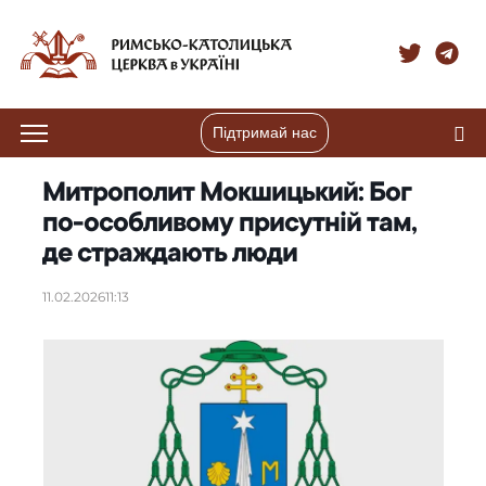
Підтримай нас
Митрополит Мокшицький: Бог
по-особливому присутній там,
де страждають люди
11.02.2026
11:13