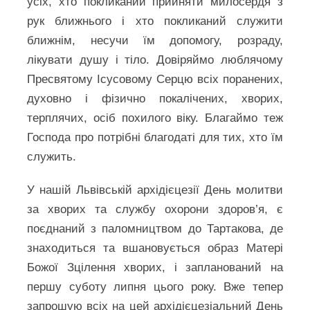
усіх, хто покликаний прийняти милосердя з
рук ближнього і хто покликаний служити
ближнім, несучи їм допомогу, розраду,
лікувати душу і тіло. Довіряймо люблячому
Пресвятому Ісусовому Серцю всіх поранених,
духовно і фізично покалічених, хворих,
терплячих, осіб похилого віку. Благаймо теж
Господа про потрібні благодаті для тих, хто їм
служить.
У нашій Львівській архідієцезії День молитви
за хворих та службу охорони здоров’я, є
поєднаний з паломництвом до Тартакова, де
знаходиться та вшановується образ Матері
Божої Зцілення хворих, і запланований на
першу суботу липня цього року. Вже тепер
запрошую всіх на цей архідієцезіальний День