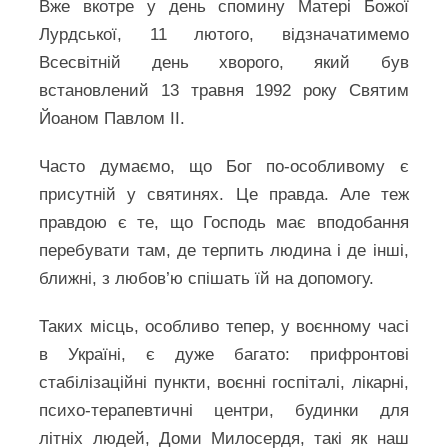
Вже вкотре у день спомину Матері Божої
Лурдської, 11 лютого, відзначатимемо
Всесвітній день хворого, який був
встановлений 13 травня 1992 року Святим
Йоаном Павлом ІІ.
Часто думаємо, що Бог по-особливому є
присутній у святинях. Це правда. Але теж
правдою є те, що Господь має вподобання
перебувати там, де терпить людина і де інші,
ближні, з любов’ю спішать їй на допомогу.
Таких місць, особливо тепер, у воєнному часі
в Україні, є дуже багато: прифронтові
стабілізаційні пункти, воєнні госпіталі, лікарні,
психо-терапевтичні центри, будинки для
літніх людей, Доми Милосердя, такі як наш