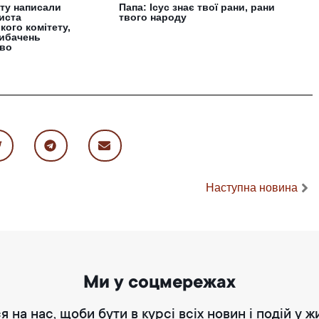
ту написали
Папа: Ісус знає твої рани, рани
иста
твого народу
кого комітету,
ибачень
тво
Наступна новина
Ми у соцмережах
я на нас, щоби бути в курсі всіх новин і подій у ж