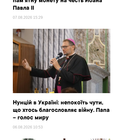
пам’ятну монету на честь Йоана
Павла II
07.08.2026
15:29
Нунцій в Україні: непокоїть чути,
що хтось благословляє війну. Папа
– голос миру
06.08.2026
10:53