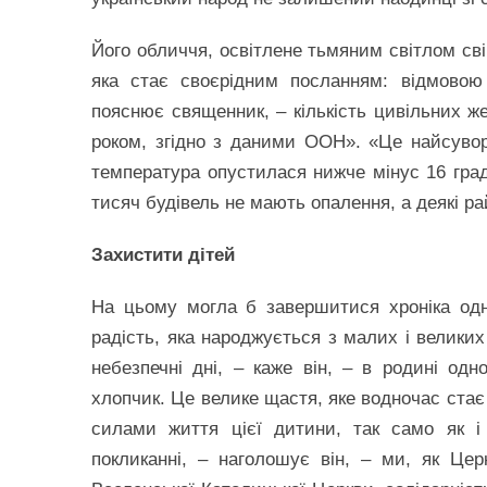
Його обличчя, освітлене тьмяним світлом сві
яка стає своєрідним посланням: відмовою
пояснює священник, – кількість цивільних же
роком, згідно з даними ООН». «Це найсуворі
температура опустилася нижче мінус 16 град
тисяч будівель не мають опалення, а деякі ра
Захистити дітей
На цьому могла б завершитися хроніка одн
радість, яка народжується з малих і великих
небезпечні дні, – каже він, – в родині од
хлопчик. Це велике щастя, яке водночас стає
силами життя цієї дитини, так само як і
покликанні, – наголошує він, – ми, як Цер