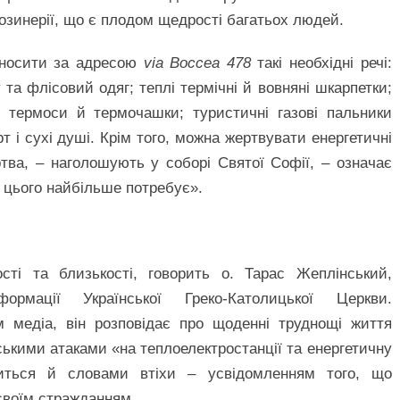
зинерії, що є плодом щедрості багатьох людей.
иносити за адресою
via Boccea
478
такі необхідні речі:
ну та флісовий одяг; теплі термічні й вовняні шкарпетки;
и; термоси й термочашки; туристичні газові пальники
т і сухі душі. Крім того, можна жертвувати енергетичні
тва, – наголошують у соборі Святої Софії, – означає
о цього найбільше потребує».
сті та близькості, говорить о. Тарас Жеплінський,
ормації Української Греко-Католицької Церкви.
м медіа, він розповідає про щоденні труднощі життя
ькими атаками «на теплоелектростанції та енергетичну
литься й словами втіхи – усвідомленням того, що
своїм стражданням.