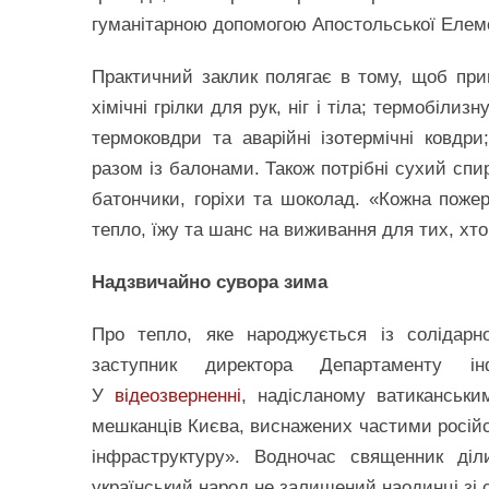
гуманітарною допомогою Апостольської Елемо
Практичний заклик полягає в тому, щоб пр
хімічні грілки для рук, ніг і тіла; термобілиз
термоковдри та аварійні ізотермічні ковдр
разом із балонами. Також потрібні сухий спир
батончики, горіхи та шоколад. «Кожна пожер
тепло, їжу та шанс на виживання для тих, хт
Надзвичайно сувора зима
Про тепло, яке народжується із солідарно
заступник директора Департаменту інф
У
відеозверненні
, надісланому ватиканськи
мешканців Києва, виснажених частими російс
інфраструктуру». Водночас священник ді
український народ не залишений наодинці зі 