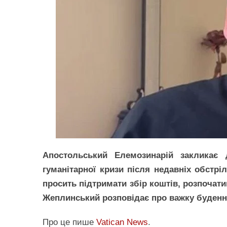
Апостольський Елемозинарій закликає 
гуманітарної кризи після недавніх обстрі
просить підтримати збір коштів, розпочати
Жеплинський розповідає про важку буденні
Про це пише
Vatican News
.