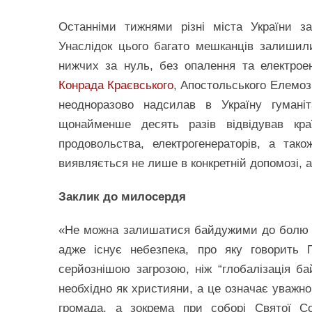
Останніми тижнями різні міста України з
Унаслідок цього багато мешканців залишил
нижчих за нуль, без опалення та електроен
Конрада Краєвського
, Апостольського Елемоз
неодноразово надсилав в Україну гумані
щонайменше десять разів відвідував кра
продовольства, електрогенераторів, а так
виявляється не лише в конкретній допомозі, а
Заклик до милосердя
«Не можна залишатися байдужими до болю та
адже існує небезпека, про яку говорить 
серйознішою загрозою, ніж “глобалізація ба
необхідно як християни, а це означає уважно
громада, а зокрема при соборі Святої С