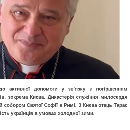
до активної допомоги у зв’язку з погіршенням
лів, зокрема Києва. Дикастерія служіння милосердя
й собором Святої Софії в Римі. З Києва отець Тарас
сть українців в умовах холодної зими.