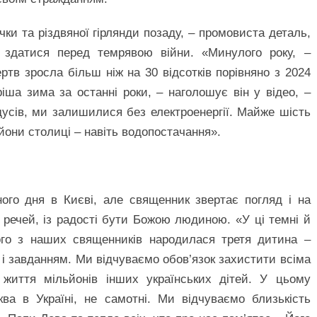
чки та різдвяної гірлянди позаду, – промовиста деталь,
 здатися перед темрявою війни. «Минулого року, –
ртв зросла більш ніж на 30 відсотків порівняно з 2024
ша зима за останні роки, – наголошує він у відео, –
усів, ми залишилися без електроенергії. Майже шість
йони столиці – навіть водопостачання».
ого дня в Києві, але священник звертає погляд і на
 речей, із радості бути Божою людиною. «У ці темні й
ного з наших священників народилася третя дитина –
 і завданням. Ми відчуваємо обов’язок захистити всіма
 життя мільйонів інших українських дітей. У цьому
ква в Україні, не самотні. Ми відчуваємо близькість