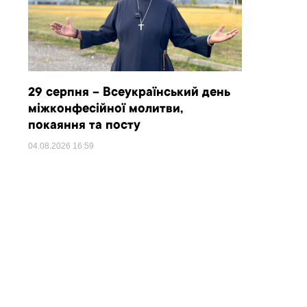
29 серпня – Всеукраїнський день
міжконфесійної молитви,
покаяння та посту
04.08.2026
16:59