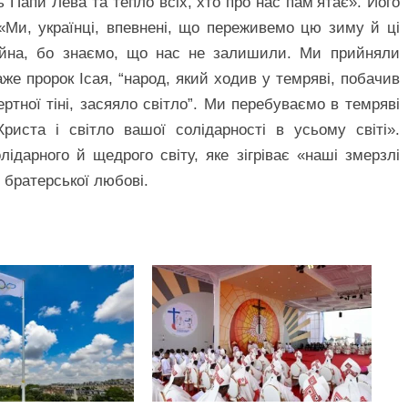
ь Папи Лева та тепло всіх, хто про нас пам’ятає». Його
 «Ми, українці, впевнені, що переживемо цю зиму й ці
війна, бо знаємо, що нас не залишили. Ми прийняли
аже пророк Ісая, “народ, який ходив у темряві, побачив
ертної тіні, засяяло світло”. Ми перебуваємо в темряві
риста і світло вашої солідарності в усьому світі».
дарного й щедрого світу, яке зігріває «наші змерзлі
 братерської любові.