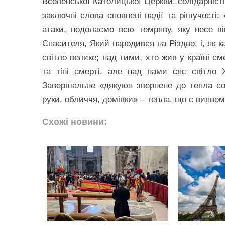
Вселенської Католицької Церкви, солідарніст
заключні слова сповнені надії та рішучості:
атаки, подолаємо всю темряву, яку несе 
Спасителя, Який народився на Різдво, і, як к
світло велике; над тими, хто жив у країні см
та тіні смерті, але над нами сяє світло Х
Завершальне «дякую» звернене до тепла солі
руки, обличчя, домівки» – тепла, що є виявом
Схожі новини: