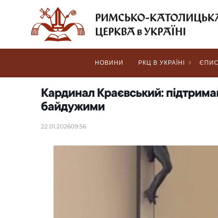
НОВИНИ
РКЦ В УКРАЇНІ
ЄПИС
Кардинал Краєвський: підтрима
байдужими
22.01.2026
09:56