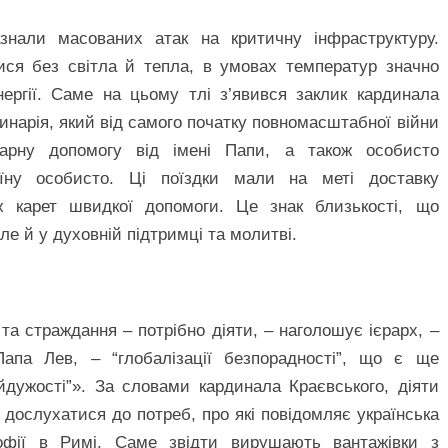
азнали масованих атак на критичну інфраструктуру.
ися без світла й тепла, в умовах температур значно
ергії. Саме на цьому тлі з’явився заклик кардинала
инарія, який від самого початку повномасштабної війни
тарну допомогу від імені Папи, а також особисто
їну особисто. Ці поїздки мали на меті доставку
ож карет швидкої допомоги. Це знак близькості, що
ле й у духовній підтримці та молитві.
 страждання – потрібно діяти, – наголошує ієрарх, –
Папа Лев, – “глобалізації безпорадності”, що є ще
йдужості”». За словами кардинала Краєвського, діяти
 дослухатися до потреб, про які повідомляє українська
офії в Римі. Саме звідти вирушають вантажівки з