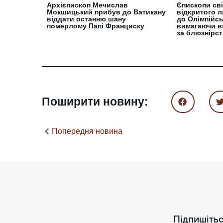
Архієпископ Мечислав
Єпископи сві
Мокшицький прибув до Ватикану
відкритого л
віддати останню шану
до Олімпійсь
померлому Папі Франциску
вимагаючи в
за блюзнірс
Поширити новину:
Попередня новина
Підпишітьс