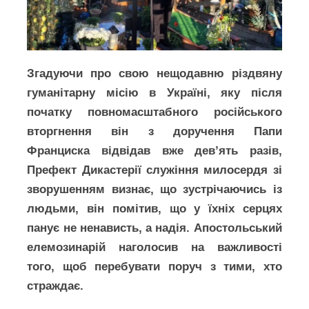
Згадуючи про свою нещодавню різдвяну
гуманітарну місію в Україні, яку після
початку повномасштабного російського
вторгнення він з доручення Папи
Франциска відвідав вже дев’ять разів,
Префект Дикастерії служіння милосердя зі
зворушенням визнає, що зустрічаючись із
людьми, він помітив, що у їхніх серцях
панує не ненависть, а надія. Апостольський
елемозинарій наголосив на важливості
того, щоб перебувати поруч з тими, хто
страждає.