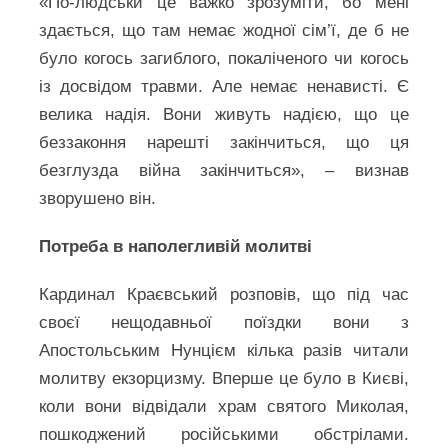
«По-людськи це важко зрозуміти, бо мені
здається, що там немає жодної сім’ї, де б не
було когось загиблого, покаліченого чи когось
із досвідом травми. Але немає ненависті. Є
велика надія. Вони живуть надією, що це
беззаконня нарешті закінчиться, що ця
безглузда війна закінчиться», – визнав
зворушено він.
Потреба в наполегливій молитві
Кардинал Краєвський розповів, що під час
своєї нещодавньої поїздки вони з
Апостольським Нунцієм кілька разів читали
молитву екзорцизму. Вперше це було в Києві,
коли вони відвідали храм святого Миколая,
пошкоджений російськими обстрілами.