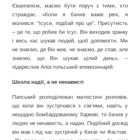
Євангелієм, маємо бути поруч з тими, хто
страждає. «Коли я бачив важкі речі, я
молився: “Ісусе, подбай про це”. Присутність
– це те, що робив би Ісус. Він виходив зранку
і весь час шукав людей, щоб допомогти. Ми
не знаємо, де Він жив, не знаємо, де спав, але
знаємо, що Він шукав цілий день», –
підкреслив Апостольський елемозинарій.
Школа надії, а не ненависті
Папський розподілювач милостині розповів,
що коли він зустрічався з сім’ями, навіть у
нещадно бомбардованому Харкові, то бачив у
людях не ненависть, а надію. Подібний досвід
він мав і під час зустрічей у Києві чи Фастові.