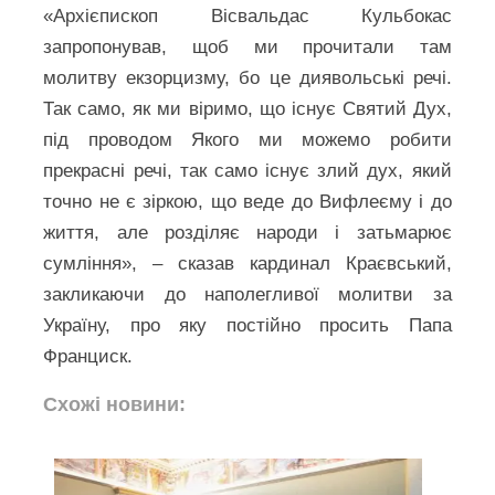
«Архієпископ Вісвальдас Кульбокас
запропонував, щоб ми прочитали там
молитву екзорцизму, бо це диявольські речі.
Так само, як ми віримо, що існує Святий Дух,
під проводом Якого ми можемо робити
прекрасні речі, так само існує злий дух, який
точно не є зіркою, що веде до Вифлеєму і до
життя, але розділяє народи і затьмарює
сумління», – сказав кардинал Краєвський,
закликаючи до наполегливої молитви за
Україну, про яку постійно просить Папа
Франциск.
Схожі новини: