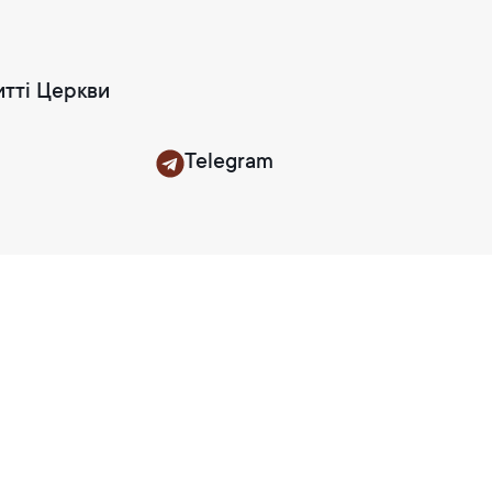
итті Церкви
Telegram