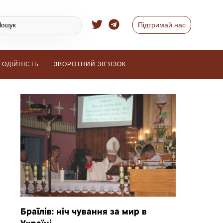
Підтримай нас
ГОДІЙНІСТЬ
ЗВОРОТНИЙ ЗВ’ЯЗОК
Браїлів: ніч чування за мир в