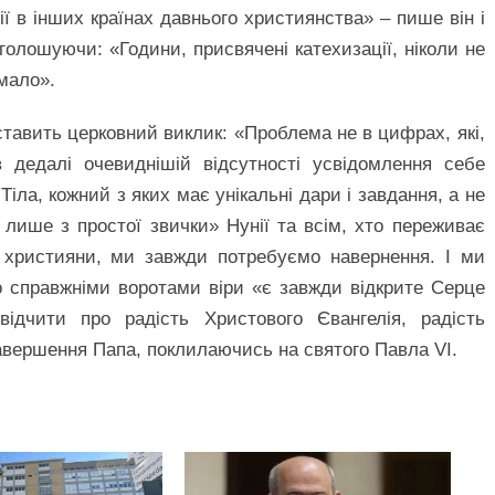
ції в інших країнах давнього християнства» – пише він і
голошуючи: «Години, присвячені катехизації, ніколи не
мало».
тавить церковний виклик: «Проблема не в цифрах, які,
 дедалі очевиднішій відсутності усвідомлення себе
ла, кожний з яких має унікальні дари і завдання, а не
лише з простої звички» Нунії та всім, хто переживає
к християни, ми завжди потребуємо навернення. І ми
о справжніми воротами віри «є завжди відкрите Серце
дчити про радість Христового Євангелія, радість
завершення Папа, поклилаючись на святого Павла VI.