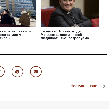
вам за молитви, й
Кардинал Толентіно де
ося за мир у
Мендонса: поети – носії
Україні
людяності, якої потребуємо
Наступна новина