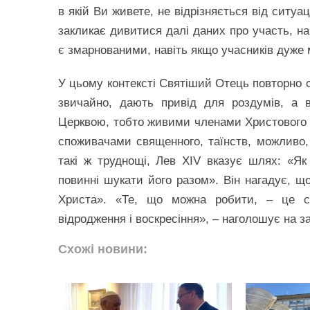
в якій Ви живете, не відрізняється від ситуа
закликає дивитися далі даних про участь, на
є змарнованими, навіть якщо учасників дуже 
У цьому контексті Святіший Отець повторно с
звичайно, дають привід для роздумів, а в
Церквою, тобто живими членами Христового Ті
споживачами священного, таїнств, можливо, 
такі ж труднощі, Лев XIV вказує шлях: «Я
повинні шукати його разом». Він нагадує, щ
Христа». «Те, що можна робити, – це сві
відродження і воскресіння», – наголошує на 
Схожі новини: