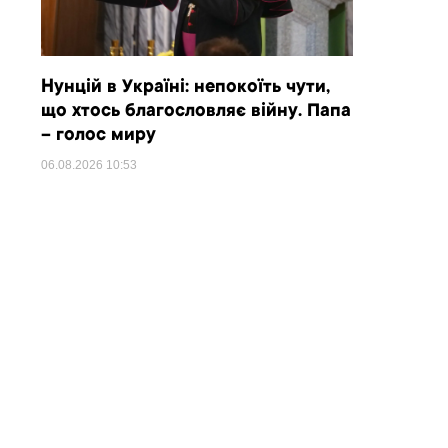
Нунцій в Україні: непокоїть чути,
що хтось благословляє війну. Папа
– голос миру
06.08.2026
10:53