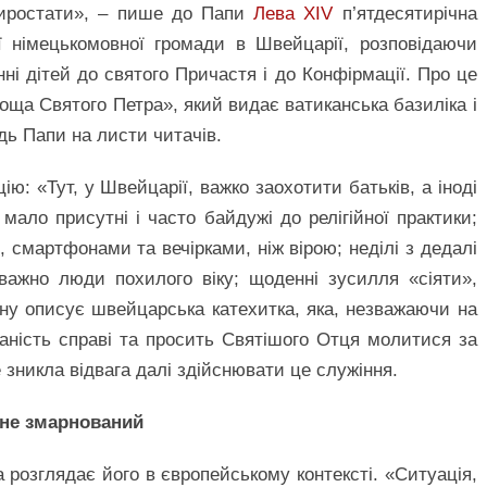
виростати», – пише до Папи
Лева XIV
п’ятдесятирічна
ї німецькомовної громади в Швейцарії, розповідаючи
нні дітей до святого Причастя і до Конфірмації. Про це
оща Святого Петра», який видає ватиканська базиліка і
ідь Папи на листи читачів.
ю: «Тут, у Швейцарії, важко заохотити батьків, а іноді
ї мало присутні і часто байдужі до релігійної практики;
смартфонами та вечірками, ніж вірою; неділі з дедалі
важно люди похилого віку; щоденні зусилля «сіяти»,
ну описує швейцарська катехитка, яка, незважаючи на
аність справі та просить Святішого Отця молитися за
не зникла відвага далі здійснювати це служіння.
и не змарнований
а розглядає його в європейському контексті. «Ситуація,