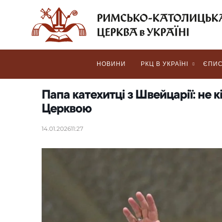
НОВИНИ
РКЦ В УКРАЇНІ
ЄПИС
Папа катехитці з Швейцарії: не к
Церквою
14.01.2026
11:27