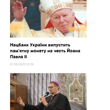
Нацбанк України випустить
пам’ятну монету на честь Йоана
Павла II
07.08.2026
15:29