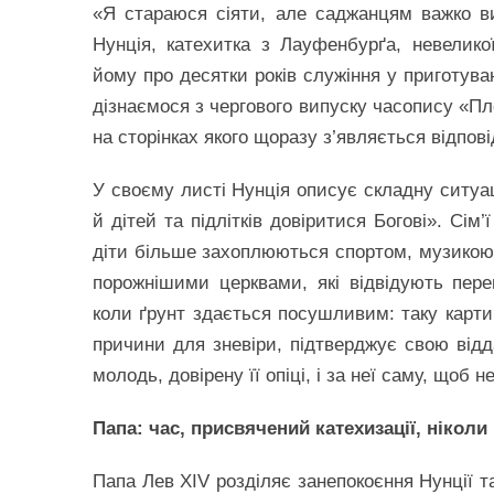
«Я стараюся сіяти, але саджанцям важко 
Нунція, катехитка з Лауфенбурґа, невелико
йому про десятки років служіння у приготува
дізнаємося з чергового випуску часопису «Пл
на сторінках якого щоразу з’являється відпов
У своєму листі Нунція описує складну ситуаці
й дітей та підлітків довіритися Богові». Сім’
діти більше захоплюються спортом, музикою, 
порожнішими церквами, які відвідують пере
коли ґрунт здається посушливим: таку карти
причини для зневіри, підтверджує свою відд
молодь, довірену її опіці, і за неї саму, щоб 
Папа: час, присвячений катехизації, нікол
Папа Лев XIV розділяє занепокоєння Нунції т