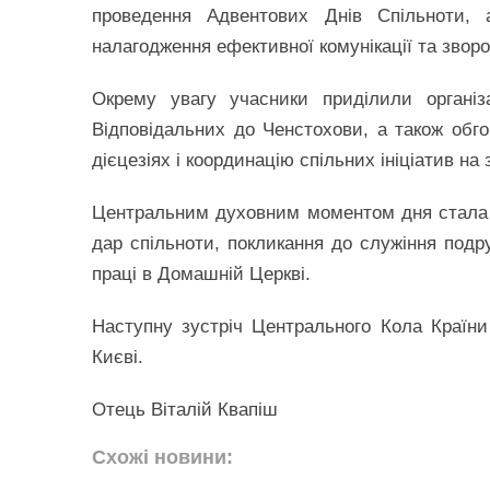
проведення Адвентових Днів Спільноти, а
налагодження ефективної комунікації та зворот
Окрему увагу учасники приділили організ
Відповідальних до Ченстохови, а також обг
дієцезіях і координацію спільних ініціатив на 
Центральним духовним моментом дня стала С
дар спільноти, покликання до служіння под
праці в Домашній Церкві.
Наступну зустріч Центрального Кола Країн
Києві.
Отець Віталій Квапіш
Схожі новини: