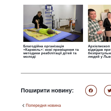
Благодійна організація
Архієпископ
«Кармель»: нові приміщення та
відвідав при
методики реабілітації дітей та
безпритульн
молоді
людей у Льв
Поширити новину:
Попередня новина