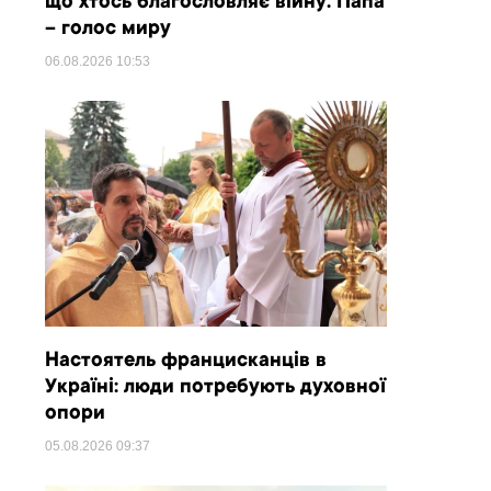
що хтось благословляє війну. Папа
– голос миру
06.08.2026
10:53
Настоятель францисканців в
Україні: люди потребують духовної
опори
05.08.2026
09:37