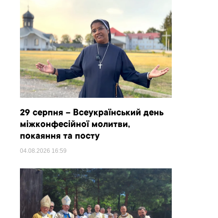
29 серпня – Всеукраїнський день
міжконфесійної молитви,
покаяння та посту
04.08.2026
16:59