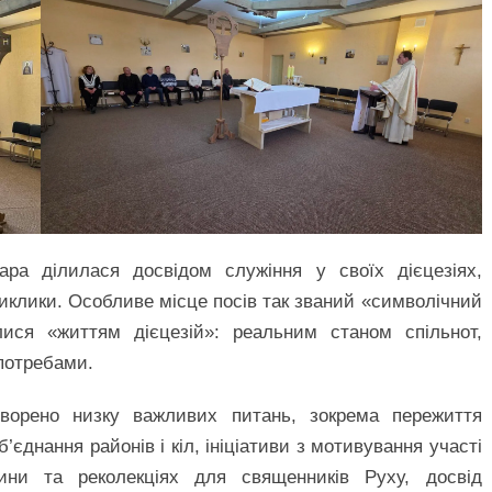
ара ділилася досвідом служіння у своїх дієцезіях,
 виклики. Особливе місце посів так званий «символічний
лися «життям дієцезій»: реальним станом спільнот,
потребами.
оворено низку важливих питань, зокрема пережиття
б’єднання районів і кіл, ініціативи з мотивування участі
ни та реколекціях для священників Руху, досвід