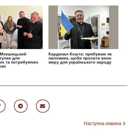
 Мокшицький
Кардинал Кошта: прибуваю як
тулки для
паломник, щоби просити вино
их та потребуючих
миру для українського народу
ові
Наступна новина