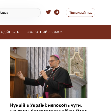
Підтримай нас
ГОДІЙНІСТЬ
ЗВОРОТНИЙ ЗВ’ЯЗОК
Нунцій в Україні: непокоїть чути,