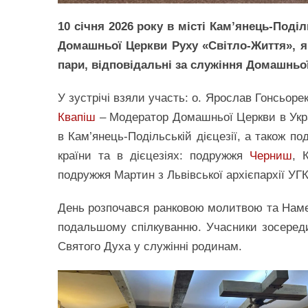
10 січня 2026 року в місті Кам’янець-Поді
Домашньої Церкви Руху «Світло-Життя», я
пари, відповідальні за служіння Домашньої
У зустрічі взяли участь: о. Ярослав Гонсьоре
Квапіш
– Модератор Домашньої Церкви в Укра
в Кам’янець-Подільській дієцезії, а також п
країни та в дієцезіях: подружжя
Черниш
, 
подружжя Мартин з Львівської архієпархії УГ
День розпочався ранковою молитвою та Намет
подальшому спілкуванню. Учасники зосереди
Святого Духа у служінні родинам.