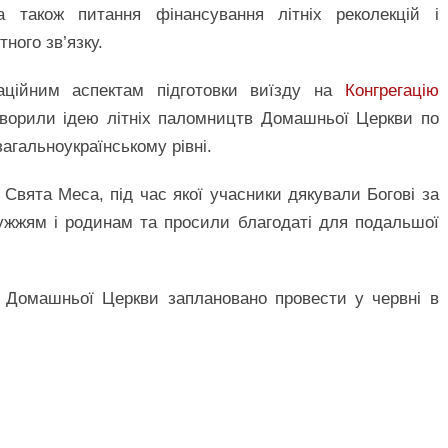
 також питання фінансування літніх реколекцій і
ного зв’язку.
аційним аспектам підготовки виїзду на
Конгрегацію
оворили ідею літніх паломництв Домашньої Церкви по
загальноукраїнському рівні.
вята Меса, під час якої учасники дякували Богові за
ружжям і родинам та просили благодаті для подальшої
и Домашньої Церкви заплановано провести у червні в