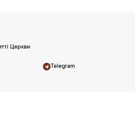
итті Церкви
Telegram