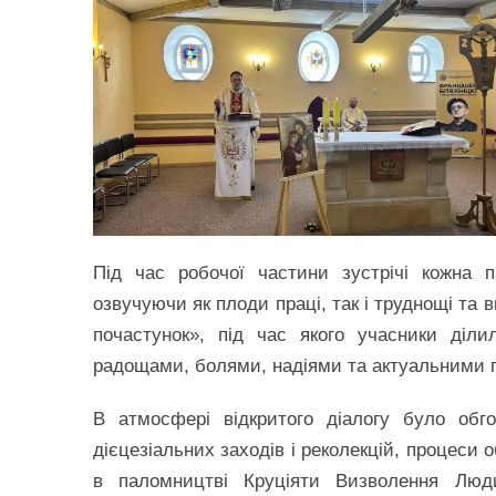
Під час робочої частини зустрічі кожна п
озвучуючи як плоди праці, так і труднощі та
почастунок», під час якого учасники діли
радощами, болями, надіями та актуальними 
В атмосфері відкритого діалогу було обг
дієцезіальних заходів і реколекцій, процеси о
в паломництві Круціяти Визволення Люди