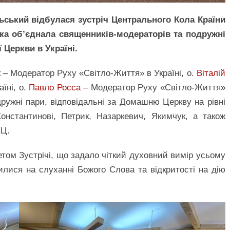
льський відбулася зустріч Центрального Кола Країни
ка об’єднала священників-модераторів та подружні
 Церкви в Україні.
к – Модератор Руху «Світло-Життя» в Україні, о.
Віталій
їні, о.
Павло Росса
– Модератор Руху «Світло-Життя»
одружні пари, відповідальні за Домашню Церкву на рівні
Константинові, Петрик, Назаркевич, Якимчук, а також
КЦ.
ом Зустрічі, що задало чіткий духовний вимір усьому
лися на слуханні Божого Слова та відкритості на дію