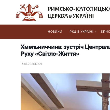
НОВИНИ
РКЦ В УКРАЇНІ
ЄПИС
Хмельниччина: зустріч Централ
Руху «Світло-Життя»
13.01.2026
17:09