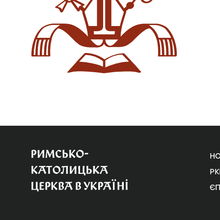
Н
РК
Є