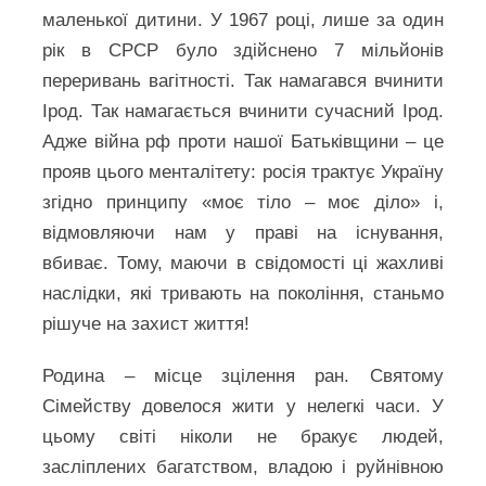
маленької дитини. У 1967 році, лише за один
рік в СРСР було здійснено 7 мільйонів
переривань вагітності. Так намагався вчинити
Ірод. Так намагається вчинити сучасний Ірод.
Адже війна рф проти нашої Батьківщини – це
прояв цього менталітету: росія трактує Україну
згідно принципу «моє тіло – моє діло» і,
відмовляючи нам у праві на існування,
вбиває. Тому, маючи в свідомості ці жахливі
наслідки, які тривають на покоління, станьмо
рішуче на захист життя!
Родина – місце зцілення ран. Святому
Сімейству довелося жити у нелегкі часи. У
цьому світі ніколи не бракує людей,
засліплених багатством, владою і руйнівною