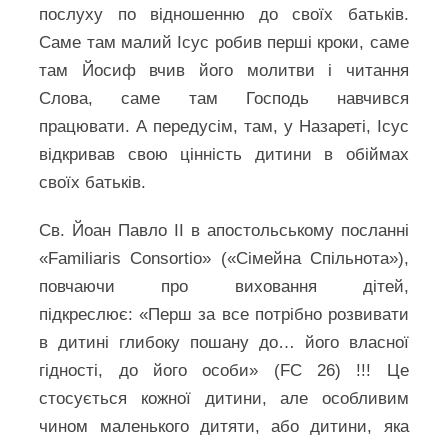
послуху по відношенню до своїх батьків.
Саме там малий Ісус робив перші кроки, саме
там Йосиф вчив його молитви і читання
Слова, саме там Господь навчився
працювати. А передусім, там, у Назареті, Ісус
відкривав свою цінність дитини в обіймах
своїх батьків.
Св. Йоан Павло ІІ в апостольському посланні
«Familiaris Consortio» («Сімейна Спільнота»),
повчаючи про виховання дітей,
підкреслює: «Перш за все потрібно розвивати
в дитині глибоку пошану до… його власної
гідності, до його особи» (FC 26) !!! Це
стосується кожної дитини, але особливим
чином маленького дитяти, або дитини, яка