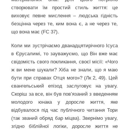
створювати їм простий стиль життя: це
виховує певне мислення – людська гідність
безцінна через те, ким вона є, а не через те,
що вона має (FC 37).
Коли ми зустрічаємо дванадцятирічного Ісуса
в Єрусалимі, то зауважуємо, що Він вже має
свідомість свого покликання, своєї місії: «Чого
ж ви мене шукали? Хіба не знали, що я маю
бути при справах Отця мого»? (Лк 2, 49). Цей
євангельський епізод заслуговує на увагу.
Скоріш за все, він був пов’язаний з введенням
молодого юнака у доросле життя, яке
відбувалося під час публічного читання Тори
(так званий обряд бар міцва). Звернімо увагу,
згідно біблійної логіки, доросле життя не