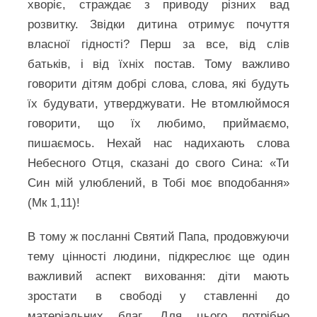
хворіє, страждає з приводу різних вад
розвитку. Звідки дитина отримує почуття
власної гідності? Перш за все, від слів
батьків, і від їхніх постав. Тому важливо
говорити дітям добрі слова, слова, які будуть
їх будувати, утверджувати. Не втомлюймося
говорити, що їх любимо, приймаємо,
пишаємось. Нехай нас надихають слова
Небесного Отця, сказані до свого Сина: «Ти
Син мій улюблений, в Тобі моє вподобання»
(Мк 1,11)!
В тому ж посланні Святий Папа, продовжуючи
тему цінності людини, підкреслює ще один
важливий аспект виховання: діти мають
зростати в свободі у ставленні до
матеріальних благ. Для цього потрібно