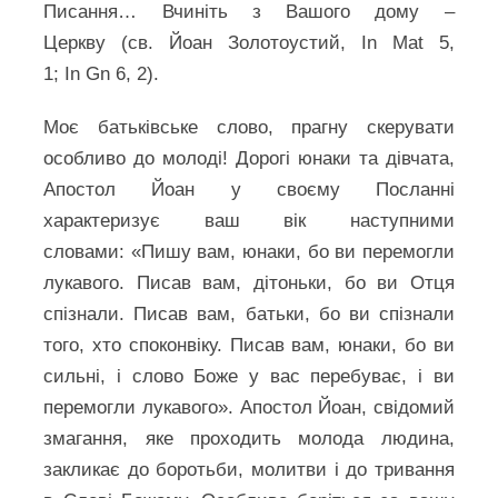
Писання… Вчиніть з Вашого дому –
Церкву (св. Йоан Золотоустий, In Mat 5,
1; In Gn 6, 2).
Моє батьківське слово, прагну скерувати
особливо до молоді! Дорогі юнаки та дівчата,
Апостол Йоан у своєму Посланні
характеризує ваш вік наступними
словами: «Пишу вам, юнаки, бо ви перемогли
лукавого. Писав вам, дітоньки, бо ви Отця
спізнали. Писав вам, батьки, бо ви спізнали
того, хто споконвіку. Писав вам, юнаки, бо ви
сильні, і слово Боже у вас перебуває, і ви
перемогли лукавого». Апостол Йоан, свідомий
змагання, яке проходить молода людина,
закликає до боротьби, молитви і до тривання