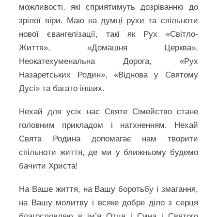
можливості, які сприятимуть дозріванню до
зрілої віри. Маю на думці рухи та спільноти
нової євангелізації, такі як Рух «Світло-
Життя», «Домашня Церква»,
Неокатехуменальна Дорога, «Рух
Назаретських Родин», «Віднова у Святому
Дусі» та багато інших.
Нехай для усіх нас Святе Сімейство стане
головним прикладом і натхненням. Нехай
Свята Родина допомагає нам творити
спільноти життя, де ми у ближньому будемо
бачити Христа!
На Ваше життя, на Вашу боротьбу і змагання,
на Вашу молитву і всяке добре діло з серця
благословляю в ім’я Отця і Сина і Святого