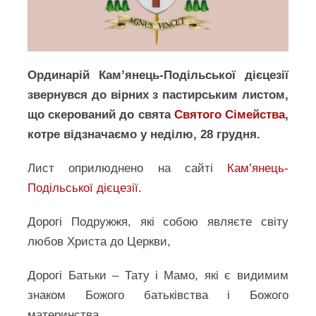
Ординарій Кам’янець-Подільської дієцезії
звернувся до вірних з пастирським листом,
що скерований до свята
Святого Сімейства
,
котре відзначаємо у неділю, 28 грудня.
Лист оприлюднено на сайті
Кам’янець-
Подільської дієцезії
.
Дорогі Подружжя, які собою являєте світу
любов Христа до Церкви,
Дорогі Батьки – Тату і Мамо, які є видимим
знаком Божого батьківства і Божого
материнства,