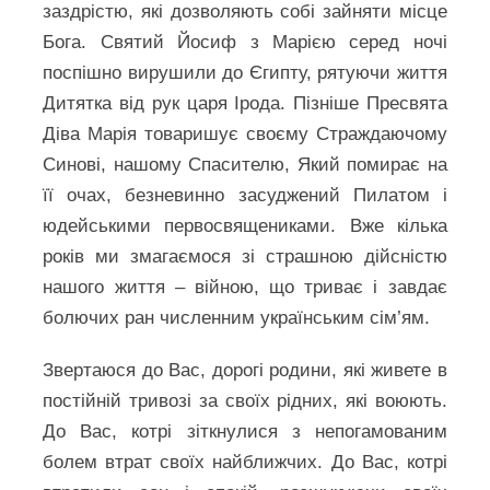
заздрістю, які дозволяють собі зайняти місце
Бога. Святий Йосиф з Марією серед ночі
поспішно вирушили до Єгипту, рятуючи життя
Дитятка від рук царя Ірода. Пізніше Пресвята
Діва Марія товаришує своєму Страждаючому
Синові, нашому Спасителю, Який помирає на
її очах, безневинно засуджений Пилатом і
юдейськими первосвящениками. Вже кілька
років ми змагаємося зі страшною дійсністю
нашого життя – війною, що триває і завдає
болючих ран численним українським сім’ям.
Звертаюся до Вас, дорогі родини, які живете в
постійній тривозі за своїх рідних, які воюють.
До Вас, котрі зіткнулися з непогамованим
болем втрат своїх найближчих. До Вас, котрі