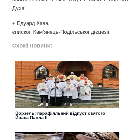
Духа!
+ Едуард Кава,
єпископ Кам’янець-Подільської дієцезії
Схожі новини:
Ворзель: парафіяльний відпуст святого
Йоана Павла ІІ