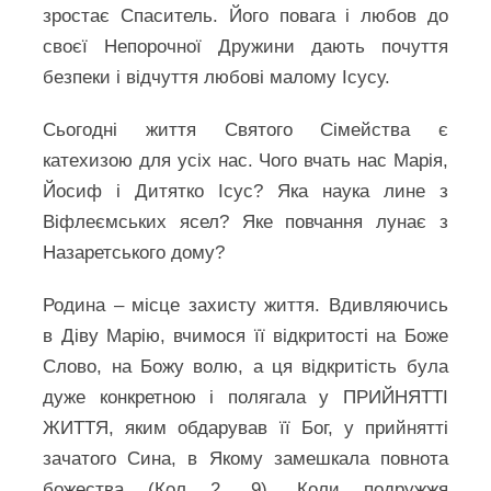
зростає Спаситель. Його повага і любов до
своєї Непорочної Дружини дають почуття
безпеки і відчуття любові малому Ісусу.
Сьогодні життя Святого Сімейства є
катехизою для усіх нас. Чого вчать нас Марія,
Йосиф і Дитятко Ісус? Яка наука лине з
Віфлеємських ясел? Яке повчання лунає з
Назаретського дому?
Родина – місце захисту життя. Вдивляючись
в Діву Марію, вчимося її відкритості на Боже
Слово, на Божу волю, а ця відкритість була
дуже конкретною і полягала у ПРИЙНЯТТІ
ЖИТТЯ, яким обдарував її Бог, у прийнятті
зачатого Сина, в Якому замешкала повнота
божества (Кол 2, 9). Коли подружжя