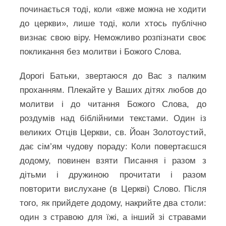
починається тоді, коли «вже можна не ходити
до церкви», лише тоді, коли хтось публічно
визнає свою віру. Неможливо розпізнати своє
покликання без молитви і Божого Слова.
Дорогі Батьки, звертаюся до Вас з палким
проханням. Плекайте у Ваших дітях любов до
молитви і до читання Божого Слова, до
роздумів над біблійними текстами. Один із
великих Отців Церкви, св. Йоан Золотоустий,
дає сім’ям чудову пораду: Коли повертаєшся
додому, повинен взяти Писання і разом з
дітьми і дружиною прочитати і разом
повторити вислухане (в Церкві) Слово. Після
того, як прийдете додому, накрийте два столи:
один з стравою для їжі, а інший зі стравами