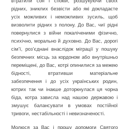
втратили сон і спокій, розшукуючи своїх
рідних, зниклих безвісти або які докладаєте
усіх можливих і неможливих зусиль, щоб
визволити рідних з полону. До Вас, чиї рідні
повернулися з війни покаліченими фізично,
психічно, морально й духовно. До Вас, дорогі
сім’ї, роз’єднані внаслідок міграції у пошуку
безпечних місць за кордоном або внутрішньо
переміщені, до Вас, котрі опинилися за межею
бідності, втративши матеріальне
забезпечення і до усіх українських родин,
котрих так чи інакше доторкнулася ця чорна
біда, котра зависла над нашою державою і
змушує балансувати в умовах постійної
тривоги, нестабільності і невизначеності.
Молюся за Вас і прошу допомоги Святого