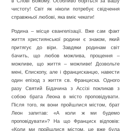
в Слові Божому. Особливо боріться за вашу
чистоту! Світ як ніколи потребує свідчення
справжньої любові, яка вміє чекати!
Родина – місце євангелізації. Вже сам факт
життя християнської родини є знаком, який
притягує до віри. Завдяки родинам світ
бачить, що любов можлива, прощення –
можливе, що життя – можливе! Дозвольте
мені, Єпископу, але і францисканцю, навести
один епізод з життя св. Франциска. Одного
разу Святий Бідачина з Ассізі покликав з
собою брата Леона в місто проповідувати.
Після того, як вони пройшлися містом, брат
Леон запитав: «А коли ж ми будемо
проповідувати»? На що Франциск відповів:
«Коли ми пройшлися містом, це вже була