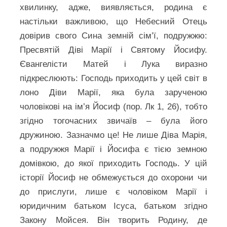
хвилинку, адже, виявляється, родина є
настільки важливою, що Небесний Отець
довірив свого Сина земній сім’ї, подружжю:
Пресвятій Діві Марії і Святому Йосифу.
Євангелісти Матей і Лука виразно
підкреслюють: Господь приходить у цей світ в
лоно Діви Марії, яка була зарученою
чоловікові на ім’я Йосиф (пор. Лк 1, 26), тобто
згідно тогочасних звичаїв – була його
дружиною. Зазначмо це! Не лише Діва Марія,
а подружжя Марії і Йосифа є тією земною
домівкою, до якої приходить Господь. У цій
історії Йосиф не обмежується до охорони чи
до прислуги, лише є чоловіком Марії і
юридичним батьком Ісуса, батьком згідно
Закону Мойсея. Він творить Родину, де