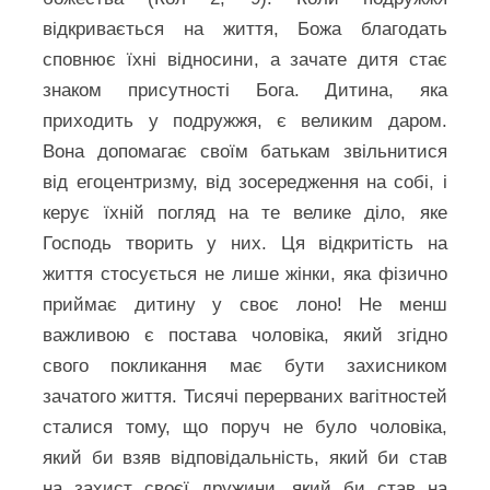
відкривається на життя, Божа благодать
сповнює їхні відносини, а зачате дитя стає
знаком присутності Бога. Дитина, яка
приходить у подружжя, є великим даром.
Вона допомагає своїм батькам звільнитися
від егоцентризму, від зосередження на собі, і
керує їхній погляд на те велике діло, яке
Господь творить у них. Ця відкритість на
життя стосується не лише жінки, яка фізично
приймає дитину у своє лоно! Не менш
важливою є постава чоловіка, який згідно
свого покликання має бути захисником
зачатого життя. Тисячі перерваних вагітностей
сталися тому, що поруч не було чоловіка,
який би взяв відповідальність, який би став
на захист своєї дружини, який би став на