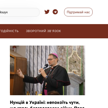
Підтримай нас
ГОДІЙНІСТЬ
ЗВОРОТНИЙ ЗВ’ЯЗОК
Нунцій в Україні: непокоїть чути,