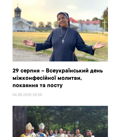
29 серпня – Всеукраїнський день
міжконфесійної молитви,
покаяння та посту
04.08.2026
16:59