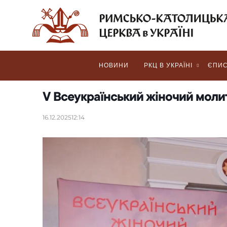
НОВИНИ
РКЦ В УКРАЇНІ
ЄПИС
V Всеукраїнський жіночий молит
16.12.2025
12:14