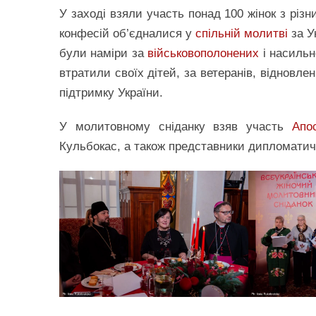
У заході взяли участь понад 100 жінок з різн
конфесій об’єдналися у
спільній молитві
за У
були наміри за
військовополонених
і насильн
втратили своїх дітей, за ветеранів, відновле
підтримку України.
У молитовному сніданку взяв участь
Апо
Кульбокас, а також представники дипломатичн