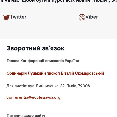
я на нас, щоби бути в курсі всіх новин і подій у ж
Twitter
Viber
Зворотний зв’язок
Голова Конференції єпископів України
Ординарій Луцький єпископ Віталій Скомаровський
Для листів: вул. Винниченка, 32, Львів, 79008
conferentia@ecclesia-ua.org
Питання щодо сайту