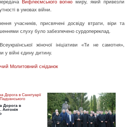
передача
Вифлеємського вогню
миру, який привезли
утності в умовах війни.
чення учасників, присвячені досвіду втрати, віри та
рушеннями слуху було забезпечено сурдопереклад.
Всеукраїнської жіночої ініціативи «Ти не самотня»,
и у війні єдину дитину.
очий Молитовний сніданок
а Дорога в
. Антонія
о