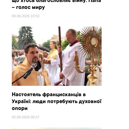
що хтось благословляє війну. Папа
– голос миру
06.08.2026
10:53
Настоятель францисканців в
Україні: люди потребують духовної
опори
05.08.2026
09:37