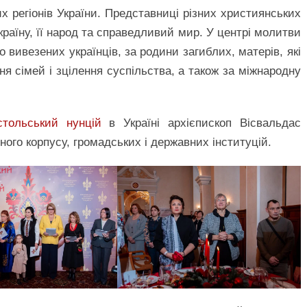
их регіонів України. Представниці різних християнських
країну, її народ та справедливий мир. У центрі молитви
о вивезених українців, за родини загиблих, матерів, які
ння сімей і зцілення суспільства, а також за міжнародну
стольський нунцій
в Україні архієпископ Вісвальдас
ого корпусу, громадських і державних інституцій.