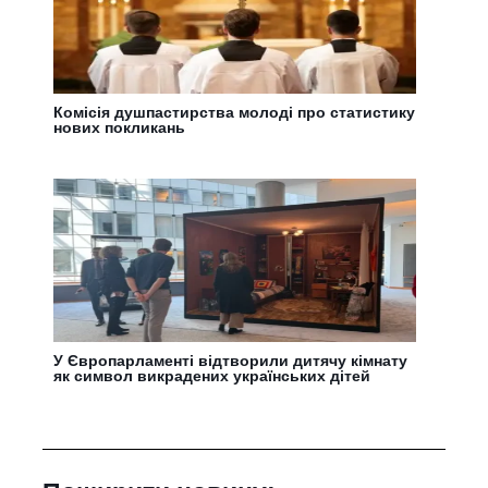
Комісія душпастирства молоді про статистику
нових покликань
У Європарламенті відтворили дитячу кімнату
як символ викрадених українських дітей