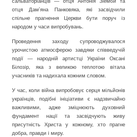
сальваторіанців — отця Антонія Зіемби та
отця Дамʼяна Панковяка, які засвідчили
спільне прагнення Церкви бути поруч із
народом у часи випробувань.
Проведення заходу супроводжувалося
урочистою атмосферою завдяки співведучій
події — народній артистці України Оксані
Білозір, яка з великою теплотою вітала
учасників та надихала кожним словом.
У час, коли війна випробовує серця мільйонів
українців, подібні ініціативи є надзвичайно
важливими, адже зміцнюють духовний
фундамент нації та засвідчують живу
присутність Христа у кожному, хто прагне
добра, правди і миру.