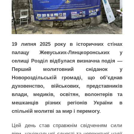
19 липня 2025 року в історичних стінах
палацу Жевуських-Лянцкоронських у
селищі Розділ відбулася визначна подія —
Перший молитовний сніданок у
Новороздільській громаді, що об’єднав
духовенство, військових, представників
влади, медиків, освітян, волонтерів та
мешканців різних регіонів України в
спільній молитві за мир і перемогу.
Цей день став справжнім свідченням сили
віри, національної єдності та непохитної надії