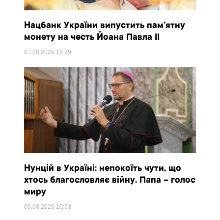
Нацбанк України випустить пам’ятну
монету на честь Йоана Павла II
07.08.2026
15:29
Нунцій в Україні: непокоїть чути, що
хтось благословляє війну. Папа – голос
миру
06.08.2026
10:53