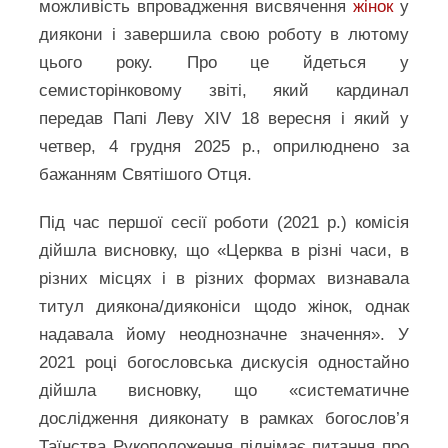
можливість впровадження висвячення
жінок
у
диякони і завершила свою роботу в лютому
цього року. Про це йдеться у
семисторінковому звіті, який кардинал
передав Папі Леву XIV 18 вересня і який у
четвер, 4 грудня 2025 р., оприлюднено за
бажанням Святішого Отця.
Під час першої сесії роботи (2021 р.) комісія
дійшла висновку, що «Церква в різні часи, в
різних місцях і в різних формах визнавала
титул диякона/дияконіси щодо жінок, однак
надавала йому неоднозначне значення». У
2021 році богословська дискусія одностайно
дійшла висновку, що «систематичне
дослідження дияконату в рамках богослов’я
Таїнства Рукоположення піднімає питання про