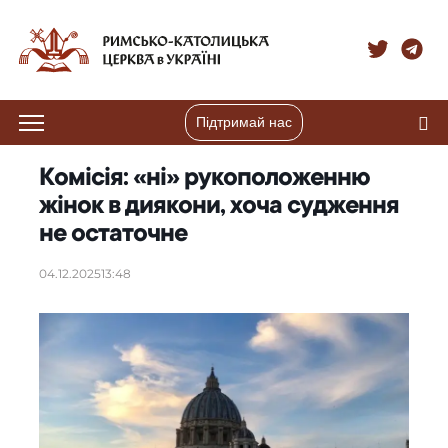
Підтримай нас
Комісія: «ні» рукоположенню
жінок в диякони, хоча судження
не остаточне
04.12.2025
13:48