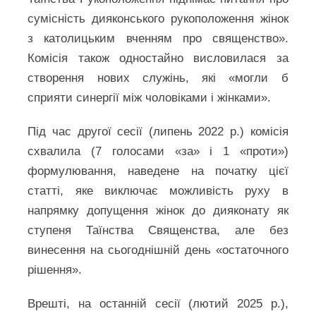
сумісність дияконського рукоположення жінок
з католицьким вченням про священство».
Комісія також одностайно висловилася за
створення нових служінь, які «могли б
сприяти синергії між чоловіками і жінками».
Під час другої сесії (липень 2022 р.) комісія
схвалила (7 голосами «за» і 1 «проти»)
формулювання, наведене на початку цієї
статті, яке виключає можливість руху в
напрямку допущення жінок до дияконату як
ступеня Таїнства Священства, але без
винесення на сьогоднішній день «остаточного
рішення».
Врешті, на останній сесії (лютий 2025 р.),