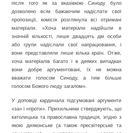
після того як за вказівкою Синоду було
дозволено всім бажаючим надіслати свої
пропозиції, комісія розглянула всі отримані
матеріали. «Хоча матеріали надійшли в
значній кількості, лише двадцять дві особи
або групи надіслали свої напрацювання, і
вони представляли лише кілька країн. Отже,
хоча матеріалів багато і в деяких випадках
вони добре аргументовані, їх не можна
вважати голосом Синоду, а тим більше
голосом Божого люду загалом».
У доповіді кардинала підсумовані аргументи
«за» і «проти». Прихильники стверджують, що
католицька та православна традиція, згідно з
якою дияконське (а також пресвітерське та