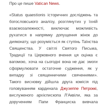
Про це пише
Vatican News
.
«Status quaestionis історичних досліджень та
богословського аналізу, розглянутих у їхній
взаємозалежності, виключає можливість
рухатися в напрямку допущення жінок до
дияконату, що розуміється як ступінь Таїнства
Священства. У світлі Святого Письма,
Традиції та Церковного вчення ця оцінка є
вагомою, хоча на сьогодні вона не дає змоги
сформулювати остаточне судження, як у
випадку зі священничими свяченнями».
Такого висновку дійшла друга комісія під
головуванням кардинала
Джузеппе Петроккі
,
вислуженого архієпископа Л’Аквіли, яка за
дорученням Папи Франциска вивчала