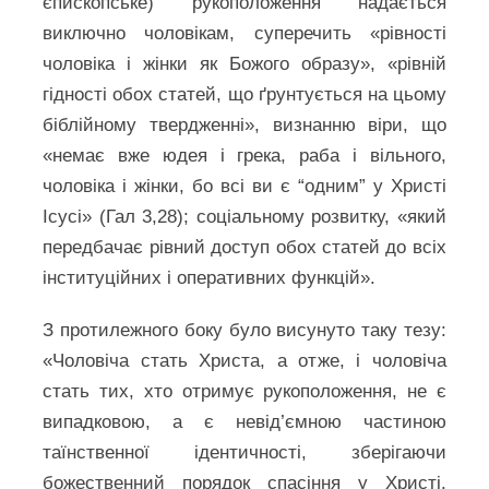
єпископське) рукоположення надається
виключно чоловікам, суперечить «рівності
чоловіка і жінки як Божого образу», «рівній
гідності обох статей, що ґрунтується на цьому
біблійному твердженні», визнанню віри, що
«немає вже юдея і грека, раба і вільного,
чоловіка і жінки, бо всі ви є “одним” у Христі
Ісусі» (Гал 3,28); соціальному розвитку, «який
передбачає рівний доступ обох статей до всіх
інституційних і оперативних функцій».
З протилежного боку було висунуто таку тезу:
«Чоловіча стать Христа, а отже, і чоловіча
стать тих, хто отримує рукоположення, не є
випадковою, а є невід’ємною частиною
таїнственної ідентичності, зберігаючи
божественний порядок спасіння у Христі.