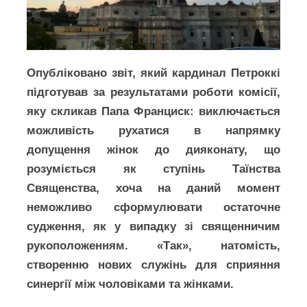
Опубліковано звіт, який кардинал Петроккі
підготував за результатами роботи комісії,
яку скликав Папа Франциск: виключається
можливість рухатися в напрямку
допущення жінок до дияконату, що
розуміється як ступінь Таїнства
Священства, хоча на даний момент
неможливо сформулювати остаточне
судження, як у випадку зі священничим
рукоположенням. «Так», натомість,
створенню нових служінь для сприяння
синергії між чоловіками та жінками.