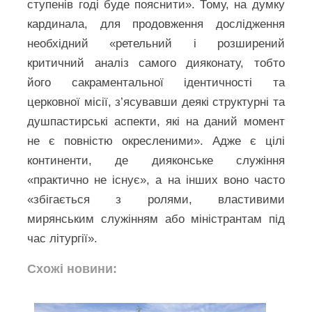
ступенів годі буде пояснити». Тому, на думку
кардинала, для продовження дослідження
необхідний «ретельний і розширений
критичний аналіз самого дияконату, тобто
його сакраментальної ідентичності та
церковної місії, з’ясувавши деякі структурні та
душпастирські аспекти, які на даний момент
не є повністю окресленими». Адже є цілі
континенти, де дияконське служіння
«практично не існує», а на інших воно часто
«збігається з ролями, властивими
мирянським служінням або міністрантам під
час літургії».
Схожі новини: