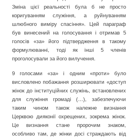
Зміна цієї реальності була б не просто
коригуванням служіння, а руйнуванням
шлюбного виміру спасіння». Цей параграф
був винесений на голосування і отримав 5
голосів «за» його підтвердження в такому
формулюванні, тоді як інші 5 членів
проголосували за його вилучення.
9 голосами «за» і одним «проти» було
висловлено побажання розширювати «доступ
жінок до інституційних служінь, встановлених
для служіння громаді (…), забезпечуючи
таким чином також належне визнання
Церквою дияконії охрещених, зокрема жінок.
Це визнання стане пророчим знаком,
особливо там, де жінки досі страждають від