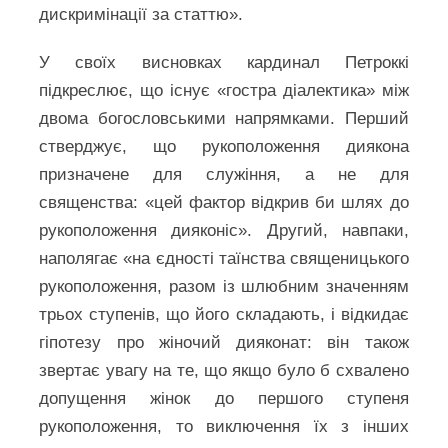
дискримінації за статтю».
У своїх висновках кардинал Петроккі
підкреслює, що існує «гостра діалектика» між
двома богословськими напрямками. Перший
стверджує, що рукоположення диякона
призначене для служіння, а не для
священства: «цей фактор відкрив би шлях до
рукоположення дияконіс». Другий, навпаки,
наполягає «на єдності таїнства священицького
рукоположення, разом із шлюбним значенням
трьох ступенів, що його складають, і відкидає
гіпотезу про жіночий дияконат: він також
звертає увагу на те, що якщо було б схвалено
допущення жінок до першого ступеня
рукоположення, то виключення їх з інших