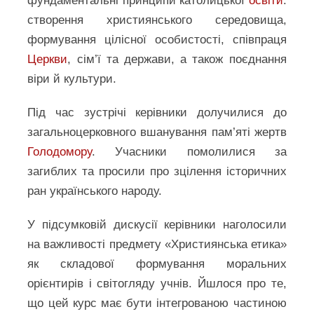
фундаментальні принципи католицької
освіти
:
створення християнського середовища,
формування цілісної особистості, співпраця
Церкви
, сім’ї та держави, а також поєднання
віри й культури.
Під час зустрічі керівники долучилися до
загальноцерковного вшанування пам’яті жертв
Голодомору
. Учасники помолилися за
загиблих та просили про зцілення історичних
ран українського народу.
У підсумковій дискусії керівники наголосили
на важливості предмету «Християнська етика»
як складової формування моральних
орієнтирів і світогляду учнів. Йшлося про те,
що цей курс має бути інтегрованою частиною