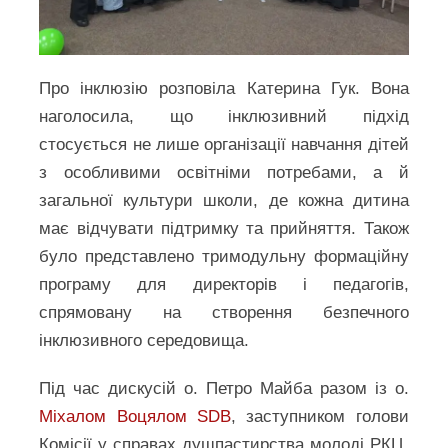
Про інклюзію розповіла Катерина Гук. Вона
наголосила, що інклюзивний підхід
стосується не лише організації навчання дітей
з особливими освітніми потребами, а й
загальної культури школи, де кожна дитина
має відчувати підтримку та прийняття. Також
було представлено тримодульну формаційну
програму для директорів і педагогів,
спрямовану на створення безпечного
інклюзивного середовища.
Під час дискусій о. Петро Майба разом із о.
Міхалом Воцялом SDB
, заступником голови
Комісії у справах душпастирства молоді РКЦ,