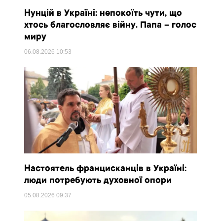
Нунцій в Україні: непокоїть чути, що
хтось благословляє війну. Папа – голос
миру
06.08.2026
10:53
Настоятель францисканців в Україні:
люди потребують духовної опори
05.08.2026
09:37