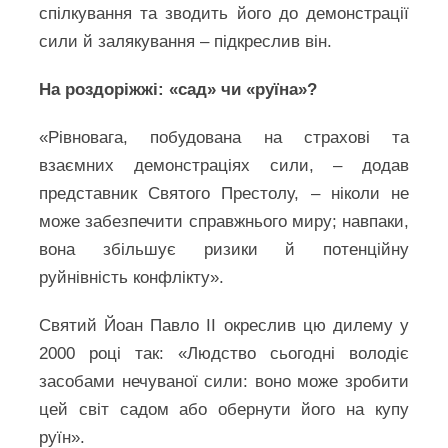
спілкування та зводить його до демонстрації
сили й залякування – підкреслив він.
На роздоріжжі: «сад» чи «руїна»?
«Рівновага, побудована на страхові та
взаємних демонстраціях сили, – додав
представник Святого Престолу, – ніколи не
може забезпечити справжнього миру; навпаки,
вона збільшує ризики й потенційну
руйнівність конфлікту».
Святий Йоан Павло ІІ окреслив цю дилему у
2000 році так: «Людство сьогодні володіє
засобами нечуваної сили: воно може зробити
цей світ садом або обернути його на купу
руїн».