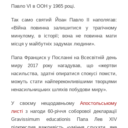
Павло VI в ООН у 1965 році.
Так само святий Йоан Павло ІІ наполягав:
«Війна повинна залишитися у трагічному
минулому, в історії; вона не повинна мати
місця у майбутніх задумах людини».
Папа Франциск у Посланні на Всесвітній день
миру 2017 року нагадував, що «жертви
насильства, здатні опиратися спокусі помсти,
можуть стати найпереконливішими творцями
ненасильницьких шляхів побудови миру».
У своєму нещодавньому
Апостольському
листі
з нагоди 60-річчя соборової декларації
Gravissimum educationis Папа Лев XIV
підкреслив важливість «уміння слухати, яке