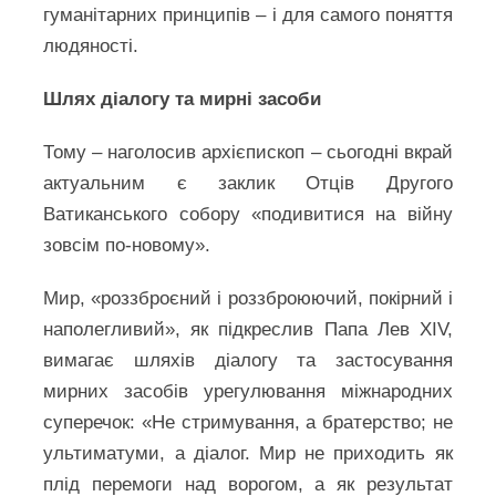
гуманітарних принципів – і для самого поняття
людяності.
Шлях діалогу та мирні засоби
Тому – наголосив архієпископ – сьогодні вкрай
актуальним є заклик Отців Другого
Ватиканського собору «подивитися на війну
зовсім по-новому».
Мир, «роззброєний і роззброюючий, покірний і
наполегливий», як підкреслив Папа Лев XIV,
вимагає шляхів діалогу та застосування
мирних засобів урегулювання міжнародних
суперечок: «Не стримування, а братерство; не
ультиматуми, а діалог. Мир не приходить як
плід перемоги над ворогом, а як результат