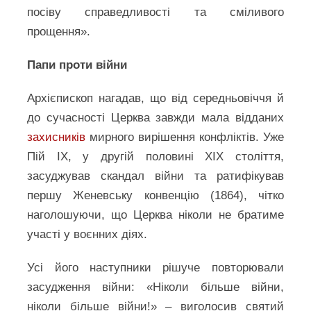
посіву справедливості та сміливого
прощення».
Папи проти війни
Архієпископ нагадав, що від середньовіччя й
до сучасності Церква завжди мала відданих
захисників
мирного вирішення конфліктів. Уже
Пій IX, у другій половині XIX століття,
засуджував скандал війни та ратифікував
першу Женевську конвенцію (1864), чітко
наголошуючи, що Церква ніколи не братиме
участі у воєнних діях.
Усі його наступники рішуче повторювали
засудження війни: «Ніколи більше війни,
ніколи більше війни!» – виголосив святий