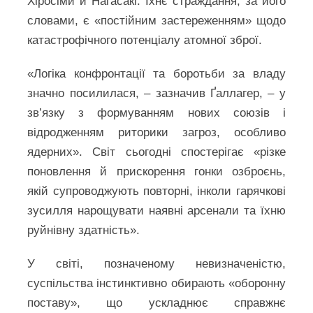
Хіросіми й Нагасакі. Їхнє страждання, за його
словами, є «постійним застереженням» щодо
катастрофічного потенціалу атомної зброї.
«Логіка конфронтації та боротьби за владу
значно посилилася, – зазначив Ґаллагер, – у
зв’язку з формуванням нових союзів і
відродженням риторики загроз, особливо
ядерних». Світ сьогодні спостерігає «різке
поновлення й прискорення гонки озброєнь,
якій супроводжують повторні, інколи гарячкові
зусилля нарощувати наявні арсенали та їхню
руйнівну здатність».
У світі, позначеному невизначеністю,
суспільства інстинктивно обирають «оборонну
поставу», що ускладнює справжнє