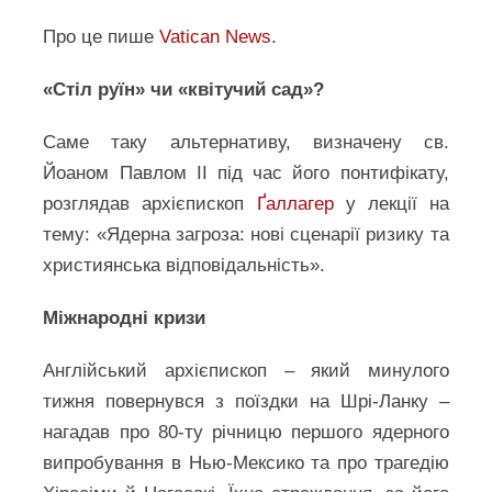
Про це пише
Vatican News
.
«Стіл руїн» чи «квітучий сад»?
Саме таку альтернативу, визначену св.
Йоаном Павлом ІІ під час його понтифікату,
розглядав архієпископ
Ґаллагер
у лекції на
тему: «Ядерна загроза: нові сценарії ризику та
християнська відповідальність».
Міжнародні кризи
Англійський архієпископ – який минулого
тижня повернувся з поїздки на Шрі-Ланку –
нагадав про 80-ту річницю першого ядерного
випробування в Нью-Мексико та про трагедію