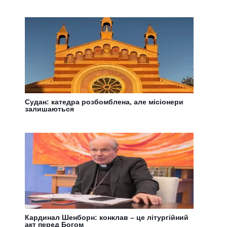
Судан: катедра розбомблена, але місіонери
залишаються
Кардинал Шенборн: конклав – це літургійний
акт перед Богом