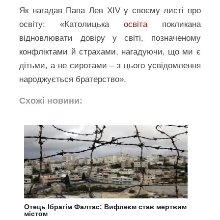
Як нагадав Папа Лев XIV у своєму листі про
освіту: «Католицька
освіта
покликана
відновлювати довіру у світі, позначеному
конфліктами й страхами, нагадуючи, що ми є
дітьми, а не сиротами – з цього усвідомлення
народжується братерство».
Схожі новини:
Отець Ібрагім Фалтас: Вифлеєм став мертвим
містом