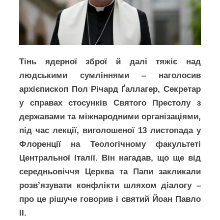
Тінь ядерної зброї й далі тяжіє над
людськими сумліннями – наголосив
архієпископ Пол Річард Ґаллагер, Секретар
у справах стосунків Святого Престолу з
державами та міжнародними організаціями,
під час лекції, виголошеної 13 листопада у
Флоренції на Теологічному факультеті
Центральної Італії. Він нагадав, що ще від
середньовіччя Церква та Папи закликали
розв’язувати конфлікти шляхом діалогу –
про це рішуче говорив і святий Йоан Павло
ІІ.