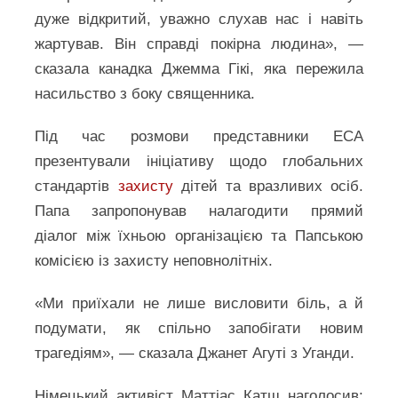
дуже відкритий, уважно слухав нас і навіть
жартував. Він справді покірна людина», —
сказала канадка Джемма Гікі, яка пережила
насильство з боку священника.
Під час розмови представники ECA
презентували ініціативу щодо глобальних
стандартів
захисту
дітей та вразливих осіб.
Папа запропонував налагодити прямий
діалог між їхньою організацією та Папською
комісією із захисту неповнолітніх.
«Ми приїхали не лише висловити біль, а й
подумати, як спільно запобігати новим
трагедіям», — сказала Джанет Агуті з Уганди.
Німецький активіст Маттіас Катш наголосив: