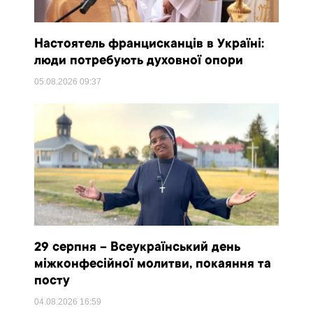
Настоятель францисканців в Україні:
люди потребують духовної опори
05.08.2026
09:37
29 серпня – Всеукраїнський день
міжконфесійної молитви, покаяння та
посту
04.08.2026
16:59