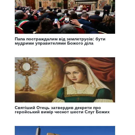
Папа постраждалим від землетрусів: бути
мудрими управителями Божого діла
Святіший Отець затвердив декрети про
геройський вимір чеснот шести Слуг Божих