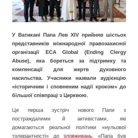
У Ватикані Папа Лев XIV прийняв шістьох
представників міжнародної правозахисної
організації ECA Global (Ending Clergy
Abuse), яка бореться за підтримку та
компенсації для жертв духовного
насильства. Учасники назвали аудієнцію
«історичним і сповненим надії кроком» до
більшої співпраці з Церквою.
Це перша зустріч нового Папи з
постраждалими й активістами, які
домагаються реальної політики «нульової
толерантності» до
зловживань
. «Папа був