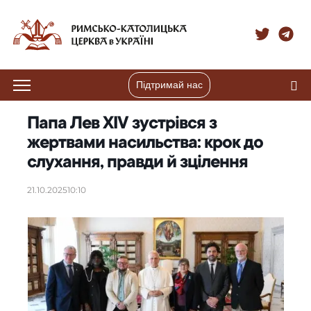
Підтримай нас
Папа Лев XIV зустрівся з
жертвами насильства: крок до
слухання, правди й зцілення
21.10.2025
10:10