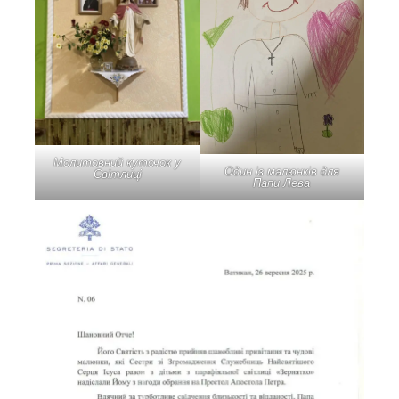
Молитовний куточок у
Один із малюнків для
Світлиці
Папи Лева