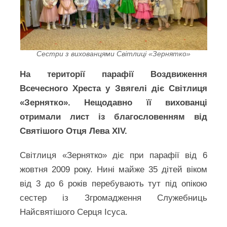
Сестри з вихованцями Світлиці «Зернятко»
На території парафії Воздвиження
Всечесного Хреста у Звягелі діє Світлиця
«Зернятко». Нещодавно її вихованці
отримали лист із благословенням від
Святішого Отця Лева XIV.
Світлиця «Зернятко» діє при парафії від 6
жовтня 2009 року. Нині майже 35 дітей віком
від 3 до 6 років перебувають тут під опікою
сестер із Згромадження Служебниць
Найсвятішого Серця Ісуса.