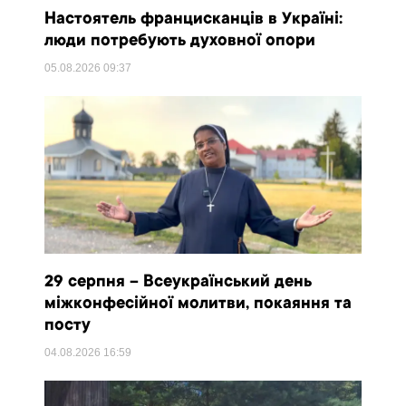
Настоятель францисканців в Україні:
люди потребують духовної опори
05.08.2026
09:37
29 серпня – Всеукраїнський день
міжконфесійної молитви, покаяння та
посту
04.08.2026
16:59