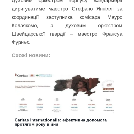
Духовим оркестром Корпусу жандармерії
диригуватиме маестро Стефано Янніллі за
координації заступника комісара Мауро
Колаякомо, а духовим оркестром
Швейцарської гвардії – маестро Франсуа
Фурньє.
Схожі новини:
Caritas Internationalis: ефективна допомога
протягом року війни