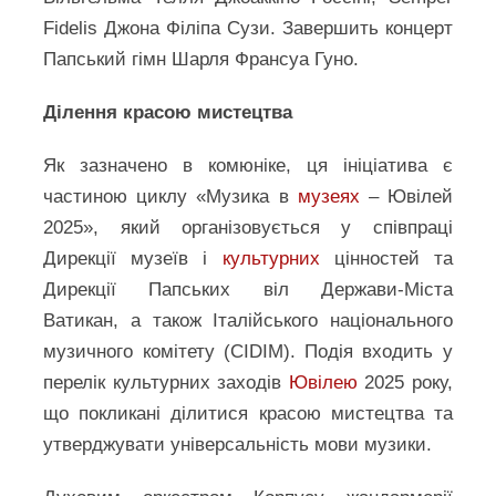
Fidelis Джона Філіпа Сузи. Завершить концерт
Папський гімн Шарля Франсуа Гуно.
Ділення красою мистецтва
Як зазначено в комюніке, ця ініціатива є
частиною циклу «Музика в
музеях
– Ювілей
2025», який організовується у співпраці
Дирекції музеїв і
культурних
цінностей та
Дирекції Папських віл Держави-Міста
Ватикан, а також Італійського національного
музичного комітету (CIDIM). Подія входить у
перелік культурних заходів
Ювілею
2025 року,
що покликані ділитися красою мистецтва та
утверджувати універсальність мови музики.