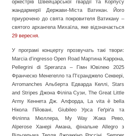
оркестрів Швейцарської гвардії та Корпусу
жандармерії Держави-Міста Ватикан. Його
приурочено до свята покровителя Ватикану –
святого архангела Михаїла, яке відзначається
29 вересня
.
У програмі концерту прозвучать такі твори:
Marcia d’ingresso Open Road Мартина Каррона,
Pellegrini di Speranza – Гімн Ювілею 2025
Франческо Менегелло та П’єранджело Секвері,
Arromanches Альберта Едварда Келлі, Stars
and Stripes Джона Філіпа Сузи, The Great Little
Army Кеннета Дж. Алфорда, La vita è bella
Нікола Пйовані, Giubileo Урса Геґріґа та
Філіппа Мюллера, My Way Жака Рево,
Alperose Ханері Амана, фінальне Allegro з
Вільгельма Телля Джоаккіно Россіні, Semper