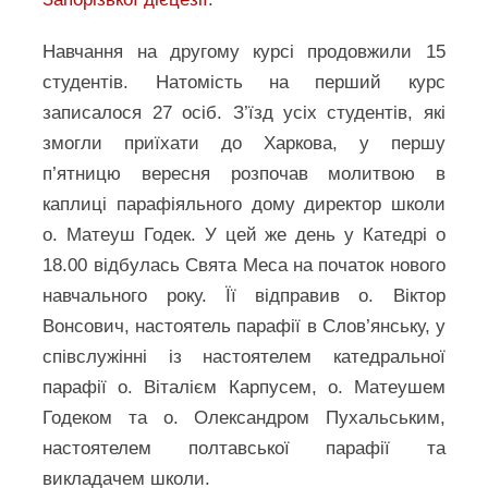
Навчання на другому курсі продовжили 15
студентів. Натомість на перший курс
записалося 27 осіб. З’їзд усіх студентів, які
змогли приїхати до Харкова, у першу
п’ятницю вересня розпочав молитвою в
каплиці парафіяльного дому директор школи
о. Матеуш Годек. У цей же день у Катедрі о
18.00 відбулась Свята Меса на початок нового
навчального року. Її відправив о. Віктор
Вонсович, настоятель парафії в Слов’янську, у
співслужінні із настоятелем катедральної
парафії о. Віталієм Карпусем, о. Матеушем
Годеком та о. Олександром Пухальським,
настоятелем полтавської парафії та
викладачем школи.