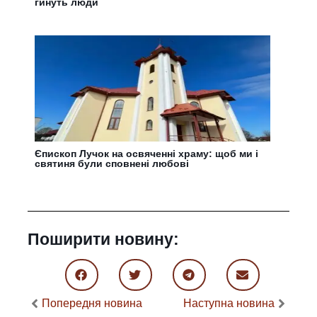
гинуть люди
Єпископ Лучок на освяченні храму: щоб ми і
святиня були сповнені любові
Поширити новину:
Попередня новина
Наступна новина