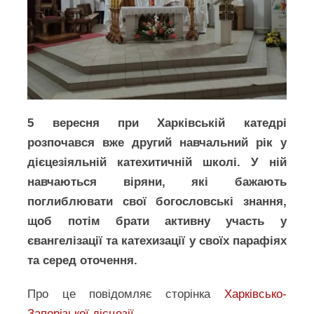
5 вересня при Харківській катедрі
розпочався вже другий навчальний рік у
дієцезіяльній катехитичній школі. У ній
навчаються віряни, які бажають
поглиблювати свої богословські знання,
щоб потім брати активну участь у
євангелізації та катехизації у своїх парафіях
та серед оточення.
Про це повідомляє сторінка
Харківсько-
Запорізької дієцезії
.