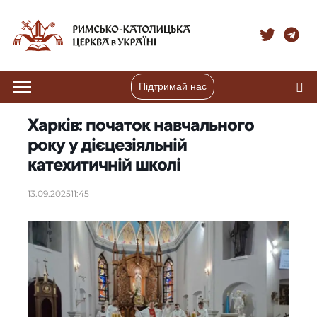
Підтримай нас
Харків: початок навчального
року у дієцезіяльній
катехитичній школі
13.09.2025
11:45