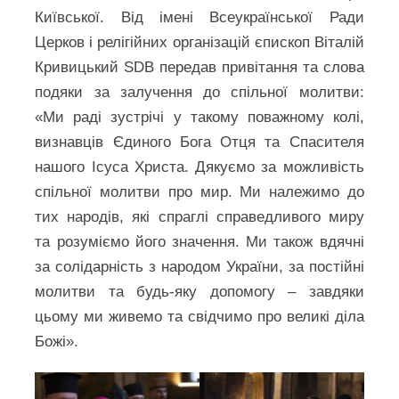
Київської. Від імені Всеукраїнської Ради
Церков і релігійних організацій єпископ Віталій
Кривицький SDB передав привітання та слова
подяки за залучення до спільної молитви:
«Ми раді зустрічі у такому поважному колі,
визнавців Єдиного Бога Отця та Спасителя
нашого Ісуса Христа. Дякуємо за можливість
спільної молитви про мир. Ми належимо до
тих народів, які спраглі справедливого миру
та розуміємо його значення. Ми також вдячні
за солідарність з народом України, за постійні
молитви та будь-яку допомогу – завдяки
цьому ми живемо та свідчимо про великі діла
Божі».