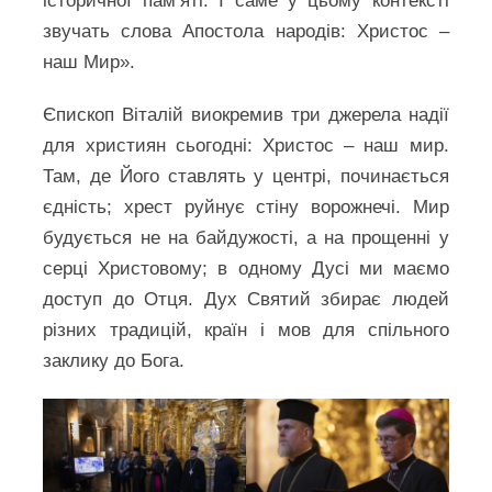
історичної пам’яті. І саме у цьому контексті
звучать слова Апостола народів: Христос –
наш Мир».
Єпископ Віталій виокремив три джерела надії
для християн сьогодні: Христос – наш мир.
Там, де Його ставлять у центрі, починається
єдність; хрест руйнує стіну ворожнечі. Мир
будується не на байдужості, а на прощенні у
серці Христовому; в одному Дусі ми маємо
доступ до Отця. Дух Святий збирає людей
різних традицій, країн і мов для спільного
заклику до Бога.