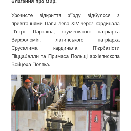
благання про мир.
Урочисте відкриття з’їзду відбулося з
привітаннями Папи Лева XIV через кардинала
П’єтро Пароліна, екуменічного патріарха
Варфоломія, латинського патріарха
Єрусалима кардинала П’єрбатісти
Піццабалли та Примаса Польщі архієпископа
Войцеха Поляка.