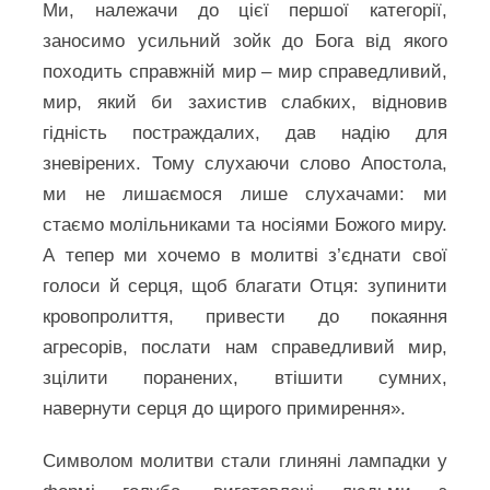
Ми, належачи до цієї першої категорії,
заносимо усильний зойк до Бога від якого
походить справжній мир – мир справедливий,
мир, який би захистив слабких, відновив
гідність постраждалих, дав надію для
зневірених. Тому слухаючи слово Апостола,
ми не лишаємося лише слухачами: ми
стаємо молільниками та носіями Божого миру.
А тепер ми хочемо в молитві з’єднати свої
голоси й серця, щоб благати Отця: зупинити
кровопролиття, привести до покаяння
агресорів, послати нам справедливий мир,
зцілити поранених, втішити сумних,
навернути серця до щирого примирення».
Символом молитви стали глиняні лампадки у