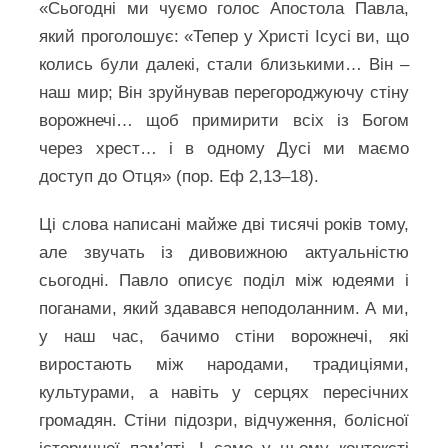
«Сьогодні ми чуємо голос Апостола Павла,
який проголошує: «Тепер у Христі Ісусі ви, що
колись були далекі, стали близькими… Він –
наш мир; Він зруйнував перегороджуючу стіну
ворожнечі… щоб примирити всіх із Богом
через хрест… і в одному Дусі ми маємо
доступ до Отця» (пор. Еф 2,13–18).
Ці слова написані майже дві тисячі років тому,
але звучать із дивовижною актуальністю
сьогодні. Павло описує поділ між юдеями і
поганами, який здавався неподоланним. А ми,
у наш час, бачимо стіни ворожнечі, які
виростають між народами, традиціями,
культурами, а навіть у серцях пересічних
громадян. Стіни підозри, відчуження, болісної