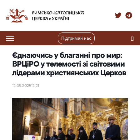
Підтримай нас
Єднаючись у благанні про мир:
ВРЦіРО у телемості зі світовими
лідерами християнських Церков
12.09.2025
12:21