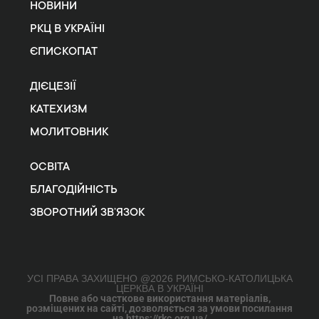
НОВИНИ
РКЦ В УКРАЇНІ
ЄПИСКОПАТ
ДІЄЦЕЗІЇ
КАТЕХИЗМ
МОЛИТОВНИК
ОСВІТА
БЛАГОДІЙНІСТЬ
ЗВОРОТНИЙ ЗВ’ЯЗОК
УСІ ПРАВА ЗАХИЩЕНО @2026 РИМСЬКО-КАТОЛИЦЬКА
ЦЕРКВА В УКРАЇНІ
Повне або часткове використання матеріалів,
розміщених на сайті, дозволяється за умови посилання
на https://rkc.org.ua/