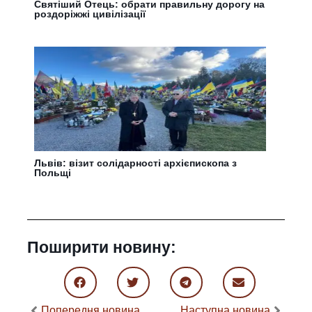
Святіший Отець: обрати правильну дорогу на
роздоріжжі цивілізації
Львів: візит солідарності архієпископа з
Польщі
Поширити новину:
Попередня новина
Наступна новина