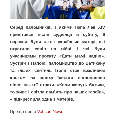
Серед паломників, з якими Папа Лев XIV
привітався після аудієнції в суботу, 6
вересня, були також українські матері, які
втратили синів на війні і які були
учасницями проекту «Дати мамі надію».
Зустріч з Папою, паломництво до Ватикану
та інших святинь Італії став важливим
кроком на шляху їхнього відновлення
після важкої втрати. «Коли живуть батьки,
то живе і світла пам’ять про наших героїв»,
– підкреслила одна з матерів.
Про це пише
Vatican News
.