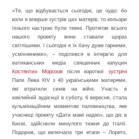
«Tе, що відбувається сьогодні, це чудо: бо
коли я вперше зустрів цих матерів, то кольори
їхнього настрою були темні. Протягом всього
нашого проекту вони ставали щораз
світлішими. І сьогодні я їх бачу дуже гарними,
усміхненими», – поділився в інтерв’ю для
ватиканських медіа священник капуцин
Костянтин Морозов
після короткої
зустрічі
Папи Лева XIV з 40 українськими матерями,
які втратили синів на війні. Участь в
ювілейній аудієнції в суботу, 6 вересня, стала
кульмінаційним моментом паломництва, яке
учасниці проекту «Дати мамі надію», що діє в
Києві, здійснили минулого тижня до Італії.
Подорож, що включала три етапи – Лорето,