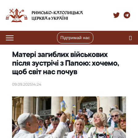
Підтримай нас
Матері загиблих військових
після зустрічі з Папою: хочемо,
щоб світ нас почув
09.09.2025
14:24