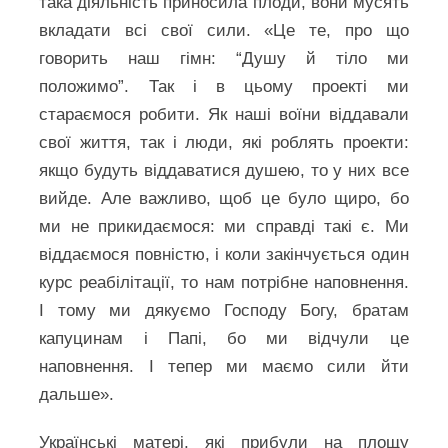
така діяльність приносила плоди, вони мусять
вкладати всі свої сили. «Це те, про що
говорить наш гімн: “Душу й тіло ми
положимо”. Так і в цьому проекті ми
стараємося робити. Як наші воїни віддавали
свої життя, так і люди, які роблять проекти:
якщо будуть віддаватися душею, то у них все
вийде. Але важливо, щоб це було щиро, бо
ми не прикидаємося: ми справді такі є. Ми
віддаємося повністю, і коли закінчується один
курс реабілітації, то нам потрібне наповнення.
І тому ми дякуємо Господу Богу, братам
капуцинам і Папі, бо ми відчули це
наповнення. І тепер ми маємо сили йти
дальше».
Українські матері, які прибули на площу