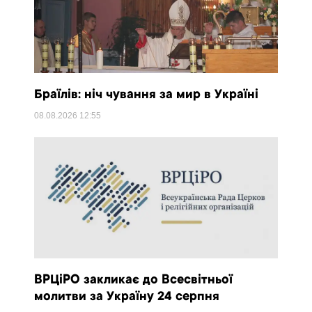
Браїлів: ніч чування за мир в Україні
08.08.2026
12:55
ВРЦіРО закликає до Всесвітньої
молитви за Україну 24 серпня