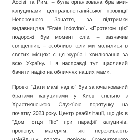
Ассізі та Рим, – була організована братами-
капуцинами центральноіталійської провінції
Непорочного Зачаття, за підтримки
видавництва “Frate Indovino”. «Протягом цієї
подорожі був момент сліз, – зазначив
священник, – особливо коли ми молилися в
святих місцях: є ця журба і хвилювання за
всю Україну. І я насправді тут щасливий
бачити надію на обличчях наших мам».
Проект “Дати мамі надію” був започаткований
братами капуцинами у Києві спільно з
Християнською Службою порятунку на
початку 2023 року. Центр реабілітації, що діє в
“Домі отця Піо” при парафії капуцинів,
пропонує матерям, які переживають
найбільшу втрату, періоди безкоштовного