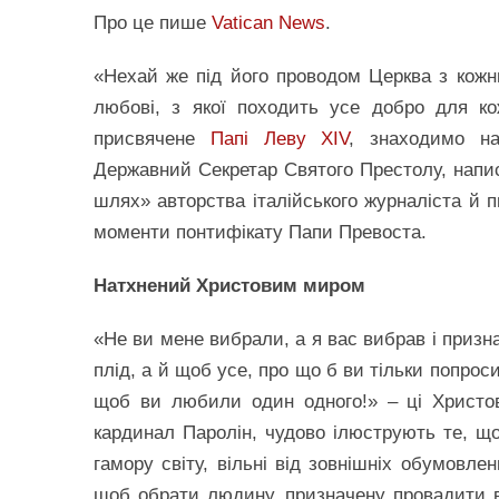
Про це пише
Vatican News
.
«Нехай же під його проводом Церква з кожн
любові, з якої походить усе добро для ко
присвячене
Папі Леву XIV
, знаходимо на
Державний Секретар Святого Престолу, напи
шлях» авторства італійського журналіста й п
моменти понтифікату Папи Превоста.
Натхнений Христовим миром
«Не ви мене вибрали, а я вас вибрав і призн
плід, а й щоб усе, про що б ви тільки попрос
щоб ви любили один одного!» – ці Христові
кардинал Паролін, чудово ілюструють те, що 
гамору світу, вільні від зовнішніх обумовле
щоб обрати людину, призначену провадити в