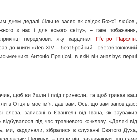
им днем дедалі більше засяє як свідок Божої любові,
жного з нас і для всього світу», – таке побажання,
прикінці передмови, яку кардинал
Пʼєтро Паролін
,
сав до книги «Лев XIV – беззбройний і обеззброюючий
исьменника Антоніо Преціозі, в якій він аналізує перші
ачив, щоб ви йшли і плід принесли, та щоб тривав ваш
или в Отця в моє ім’я, дав вам. Ось, що вам заповідаю:
 слова, записані в Євангелії від Івана, як зауважив
відбувалося під час травневого конклаву. «Далекі від
нь, ми, кардинали, зібралися в слуханні Святого Духа,
селенську Церкву», – пише він, зазначаючи, що саме