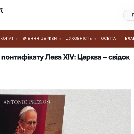
КОПАТ
ВЧЕННЯ ЦЕРКВИ
ДУХОВНІСТЬ
ОСВІТА
БЛА
понтифікату Лева XIV: Церква – свідок