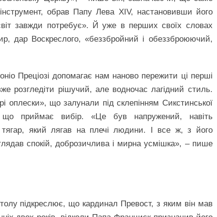
інструмент, обрав Папу Лева XIV, настановивши його
світ завжди потребує». Й уже в перших своїх словах
ир, дар Воскреслого, «беззбройний і обеззброюючий,
оніо Преціозі допомагає нам наново пережити ці перші
же розгледіти рішучий, але водночас лагідний стиль.
рі оплески», що залунали під склепінням Сикстинської
, що приймає вибір. «Це був напружений, навіть
тягар, який лягав на плечі людини. І все ж, з його
глядав спокій, доброзичлива і мирна усмішка», – пише
олу підкреслює, що кардинал Превост, з яким він мав