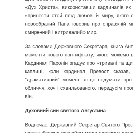
«Дух Христа», використавши кардиналів як 
«принести отой плід любові й миру, якого 
новообраний Папа говорив про справжній м
смиренний і витривалий» мир.
За словами Державного Секретаря, книга Ант
моменти нового понтифікату, якого можемо в
Кардинал Паролін згадує про «тривалі та щи
каплиці, коли кардинал Превост сказав
“драматичний” момент, якщо подумати про 
обличчя, хоч і схвильованого, передусім про
він.
Духовний син святого Августина
Водночас, Державний Секретар Святого Прест