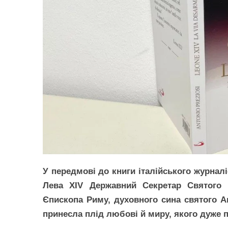
У передмові до книги італійського журнал
Лева XIV Державний Секретар Святого 
Єпископа Риму, духовного сина святого А
принесла плід любові й миру, якого дуже п