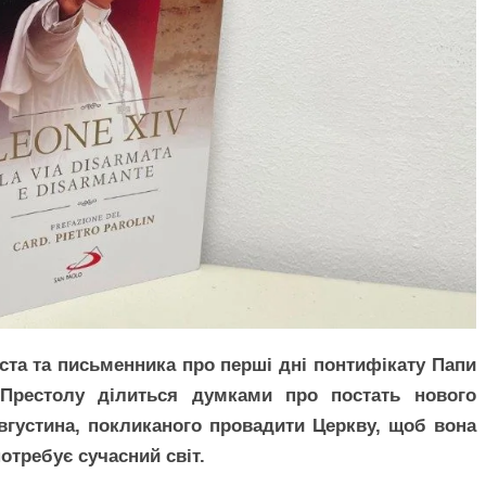
іста та письменника про перші дні понтифікату Папи
Престолу ділиться думками про постать нового
вгустина, покликаного провадити Церкву, щоб вона
отребує сучасний світ.