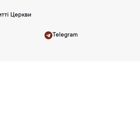
итті Церкви
Telegram