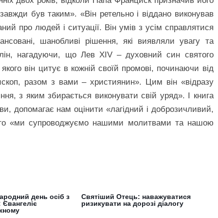
ніх двох років, відколи Папа Франциск призначив його
«завжди був таким». «Він ретельно і віддано виконував
ий про людей і ситуації. Він умів з усім справлятися
ансовані, шанобливі рішення, які виявляли увагу та
лін, нагадуючи, що Лев XIV – духовний син святого
 якого він цитує в кожній своїй промові, починаючи від
ископ, разом з вами – християнин». Цим він «відразу
ня, з яким збирається виконувати свій уряд». І книга
ви, допомагає нам оцінити «лагідний і доброзичливий,
якого «ми супроводжуємо нашими молитвами та нашою
ародний день осіб з
Святіший Отець: наважуватися
: Євангеліє
ризикувати на дорозі діалогу
жному