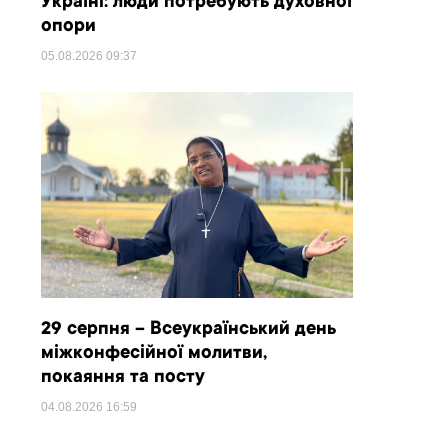
Україні: люди потребують духовної
опори
05.08.2026
09:37
29 серпня – Всеукраїнський день
міжконфесійної молитви,
покаяння та посту
04.08.2026
16:59