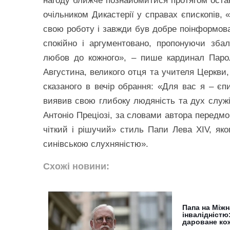
нагоду ближче познайомитися протягом остан
очільником Дикастерії у справах єпископів, 
свою роботу і завжди був добре поінформован
спокійно і аргументовано, пропонуючи збал
любов до кожного», – пише кардинал Паро
Августина, великого отця та учителя Церкви,
сказаного в вечір обрання: «Для вас я – єп
виявив свою глибоку людяність та дух служін
Антоніо Преціозі, за словами автора передмо
чіткий і рішучий» стиль Папи Лева XIV, 
синівською слухняністю».
Схожі новини:
Папа на Міжн
інвалідністю
дароване ко