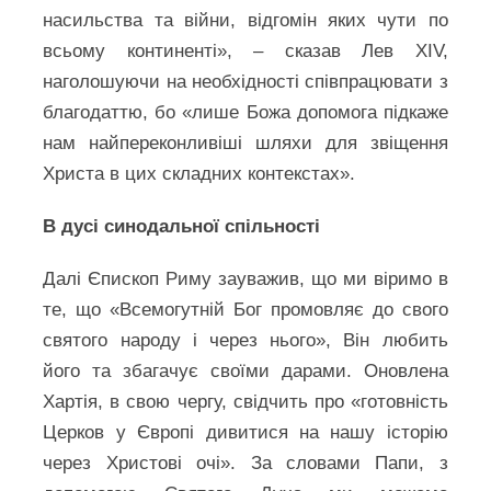
насильства та війни, відгомін яких чути по
всьому континенті», – сказав Лев XIV,
наголошуючи на необхідності співпрацювати з
благодаттю, бо «лише Божа допомога підкаже
нам найпереконливіші шляхи для звіщення
Христа в цих складних контекстах».
В дусі синодальної спільності
Далі Єпископ Риму зауважив, що ми віримо в
те, що «Всемогутній Бог промовляє до свого
святого народу і через нього», Він любить
його та збагачує своїми дарами. Оновлена
Хартія, в свою чергу, свідчить про «готовність
Церков у Європі дивитися на нашу історію
через Христові очі». За словами Папи, з