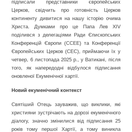
підписали представники європейських
Церков, свідчить про готовність Церков
континенту дивитися на нашу історію очима
Христа. Думками про це Папа Лев XIV
поділився з делегаціями Ради Єпископських
Конференцій Європи (CCEE) та Конференції
Європейських Церков (CEC), приймаючи їх у
четвер, 6 листопада 2025 р., у Ватикані, після
того, як напередодні відбулося підписання
оновленої Екуменічної хартії.
Новий екуменічний контекст
Святіший Отець зауважив, що виклики, які
християни зустрічають на дорозі екуменічного
діалогу, значно змінилися від підписання 25
років тому першої Хартії, а тому виникла