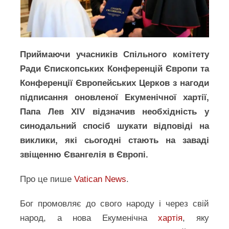
Приймаючи учасників Спільного комітету
Ради Єпископських Конференцій Європи та
Конференції Європейських Церков з нагоди
підписання оновленої Екуменічної хартії,
Папа Лев XIV відзначив необхідність у
синодальний спосіб шукати відповіді на
виклики, які сьогодні стають на заваді
звіщенню Євангелія в Європі.
Про це пише
Vatican News
.
Бог промовляє до свого народу і через свій
народ, а нова Екуменічна
хартія
, яку