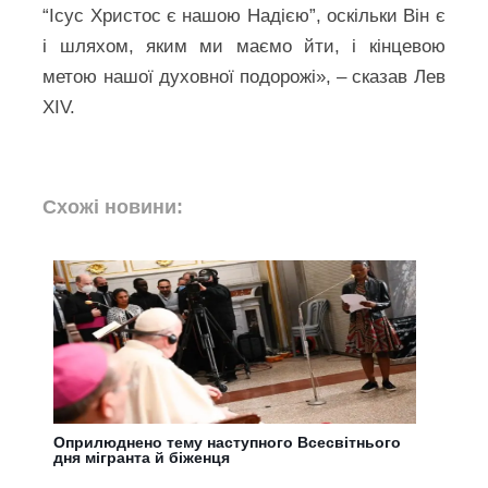
“Ісус Христос є нашою Надією”, оскільки Він є
і шляхом, яким ми маємо йти, і кінцевою
метою нашої духовної подорожі», – сказав Лев
XIV.
Схожі новини:
Оприлюднено тему наступного Всесвітнього
дня мігранта й біженця