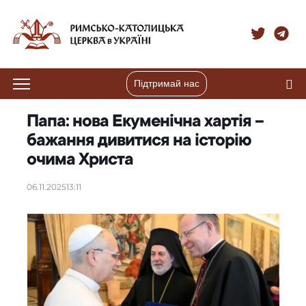
Підтримай нас
Папа: нова Екуменічна хартія –
бажання дивитися на історію
очима Христа
06.11.2025
13:11