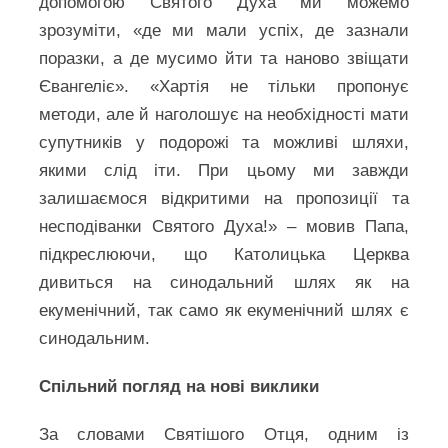
допомогою Святого Духа ми можемо
зрозуміти, «де ми мали успіх, де зазнали
поразки, а де мусимо йти та наново звіщати
Євангеліє». «Хартія не тільки пропонує
методи, але й наголошує на необхідності мати
супутників у подорожі та можливі шляхи,
якими слід іти. При цьому ми завжди
залишаємося відкритими на пропозиції та
несподіванки Святого Духа!» – мовив Папа,
підкреслюючи, що Католицька Церква
дивиться на синодальний шлях як на
екуменічний, так само як екуменічний шлях є
синодальним.
Спільний погляд на нові виклики
За словами Святішого Отця, одним із