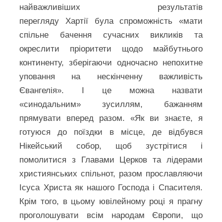
найважливіших результатів
перегляду Хартії була спроможність «мати
спільне бачення сучасних викликів та
окреслити пріоритети щодо майбутнього
континенту, зберігаючи одночасно непохитне
уповання на нескінченну важливість
Євангелія». І це можна назвати
«синодальним» зусиллям, бажанням
прямувати вперед разом. «Як ви знаєте, я
готуюся до поїздки в місце, де відбувся
Нікейський собор, щоб зустрітися і
помолитися з Главами Церков та лідерами
християнських спільнот, разом прославляючи
Ісуса Христа як нашого Господа і Спасителя.
Крім того, в цьому ювілейному році я прагну
проголошувати всім народам Європи, що