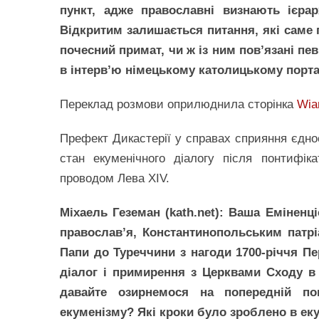
пункт, адже православні визнають ієрар
Відкритим залишається питання, які саме
почесний примат, чи ж із ним пов’язані пе
в інтерв’ю німецькому католицькому портал
Переклад розмови оприлюднила сторінка
Wiar
Префект Дикастерії у справах сприяння єднос
стан екуменічного діалогу після понтифік
проводом Лева XIV.
Міхаель Геземан (kath.net): Ваша Еміненц
православ’я, Константинопольським патр
Папи до Туреччини з нагоди 1700-річчя П
діалог і примирення з Церквами Сходу в 
давайте озирнемося на попередній п
екуменізму? Які кроки було зроблено в ек