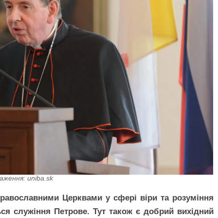
аження: uniba.sk
православними Церквами у сфері віри та розуміння
я служіння Петрове. Тут також є добрий вихідний