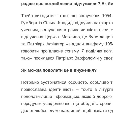
радше про поглиблення відчуження? Як би
Треба виходити з того, що відлучення 1054
Гумберт із Сільва-Кандиді відлучив патріарха
ученням, відлучення втрачає чинність після 
відлучення Церков. Можливо, це було дещо н
та Патріарх Афінагор «віддали анафему 105
говорити про власне схизму. Я поділяю погл
також посилався Патріарх Варфоломій у своєм
Як можна подолати це відчуження?
Потрібно зустрічатися особисто, особливо 
православна ідентичність – тобто в літург
подолати лише інформацією, якою б доброю в
передусім усвідомлення, що обидві сторон
діалог любові дуже важливий, щоб пізнати од