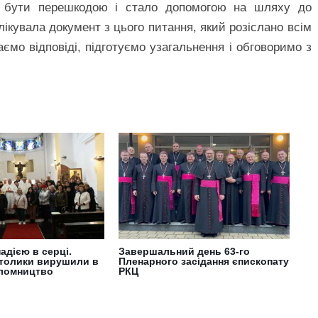
о бути перешкодою і стало допомогою на шляху до
лікувала документ з цього питання, який розіслано всім
мо відповіді, підготуємо узагальнення і обговоримо з
надією в серці.
Завершальний день 63-го
атолики вирушили в
Пленарного засідання єпископату
ломництво
РКЦ