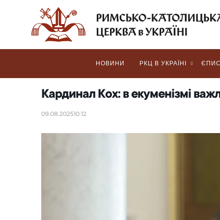
НОВИНИ
РКЦ В УКРАЇНІ
ЄПИС
Кардинал Кох: в екуменізмі важ
09.08.2025
10:12