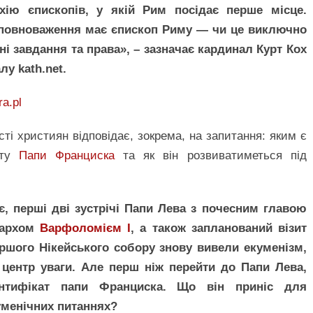
хію єпископів, у якій Рим посідає перше місце.
 повноваження має єпископ Риму — чи це виключно
вні завдання та права»,
–
зазначає кардинал Курт Кох
у kath.net.
a.pl
ті християн відповідає, зокрема, на запитання: яким є
ату
Папи Франциска
та як він розвиватиметься під
іє, перші дві зустрічі Папи Лева з почесним главою
іархом
Варфоломієм І
, а також запланований візит
ершого Нікейського собору знову вивели екуменізм,
центр уваги. Але перш ніж перейти до Папи Лева,
онтифікат папи Франциска. Що він приніс для
уменічних питаннях?