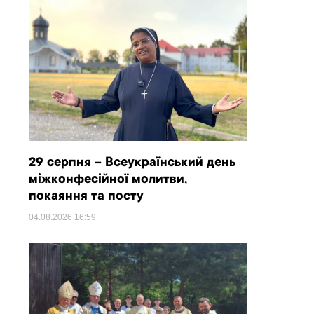
29 серпня – Всеукраїнський день
міжконфесійної молитви,
покаяння та посту
04.08.2026
16:59