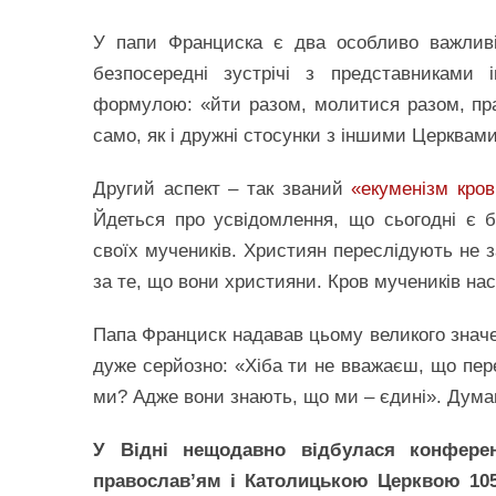
У папи Франциска є два особливо важливі
безпосередні зустрічі з представниками 
формулою: «йти разом, молитися разом, пра
само, як і дружні стосунки з іншими Церквами
Другий аспект – так званий
«екуменізм кров
Йдеться про усвідомлення, що сьогодні є б
своїх мучеників. Християн переслідують не з
за те, що вони християни. Кров мучеників нас
Папа Франциск надавав цьому великого значен
дуже серйозно: «Хіба ти не вважаєш, що пере
ми? Адже вони знають, що ми – єдині». Дума
У Відні нещодавно відбулася конферен
православ’ям і Католицькою Церквою 1054