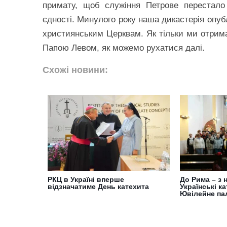
примату, щоб служіння Петрове перестал
єдності. Минулого року наша дикастерія опуб
християнським Церквам. Як тільки ми отримає
Папою Левом, як можемо рухатися далі.
Схожі новини:
РКЦ в Україні вперше
До Рима – з 
відзначатиме День катехита
Українські к
Ювілейне па