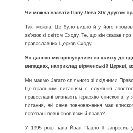
Чи можна назвати Папу Лева XIV другом пр
Так, можна. Це було видно й у його промов
зв’язок зі світом Сходу. Те, що він сказав пр
православних Церков Сходу.
Як далеко ми просунулися на шляху до єд
випадках, наприклад вірменській Церкві, в
Ми маємо багато спільного зі східними Прав
Центральним питанням є служіння апостол
православні визнають ієрархію єпископів, у
питання, які саме повноваження має єписк
пов’язані певні обов’язки й права?
У 1995 році папа Йоан Павло ІІ запросив у