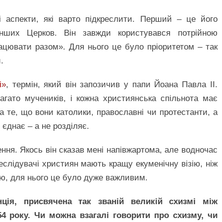
 аспекти, які варто підкреслити. Перший – це його
інших Церков. Він завжди користувався потрійною
цювати разом». Для нього це було пріоритетом – так
.
і»
, термін, який він запозичив у папи Йоана Павла ІІ.
агато мучеників, і кожна християнська спільнота має
а те, що вони католики, православні чи протестанти, а
 єднає – а не розділяє.
ня. Якось він сказав мені напівжартома, але водночас
слідувачі християн мають кращу екуменічну візію, ніж
ю, для нього це було дуже важливим.
ція, присвячена так званій великій схизмі між
 року. Чи можна взагалі говорити про схизму, чи