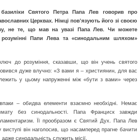
 базиліки Святого Петра Папа Лев говорив про
авославних Церквах. Німці пов’язують його зі своєю
у, не те, що мав на увазі Папа Лев. Чи можете
 розумінні Папи Лева та «синодальним шляхом»
люч до розуміння, сказавши, що він учень святого
ловився дуже влучно: «З вами я – християнин, для вас
 лежить у цьому напруженні між «бути з вами» через
авпаки – обидва елементи взаємно необхідні. Немає
имату без синодальності. Папа Франциск завжди
рламентаризм. Її прообразом є Святий Дух. Папа Лев
у виступі він наголосив, що насамперед прагне бачити
 адже синодальність служить місії.