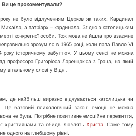
 Ви це прокоментували?
 року не було відлученням Церков як таких. Кардинал
 Михаїла, а патріарх – кардинала. Згідно з католицьким
смерті конкретної особи. Тож мова не йшла про взаємне
еправильно зрозуміло в 1965 році, коли папа Павло VI
4 року історичному забуттю». У цьому сенсі не можна
яд професора Григоріоса Ларенцакіса з Граца, на який
у вітальному слові у Відні.
там, де найбільш виразно відчувається католицька чи
ії. Це базовий психологічний закон: емоції не можна
она не була. Потрібне позитивне емоційне пережиття,
и є християнами та обидві люблять
Христа
. Саме тому
не одного на глибшому рівні.