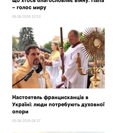
що хтось благословляє війну. Папа
– голос миру
06.08.2026
10:53
Настоятель францисканців в
Україні: люди потребують духовної
опори
05.08.2026
09:37