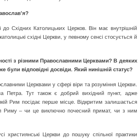
авослав’я?
і до Східних Католицьких Церков. Він має внутрішній
о католицькі східні Церкви, у певному сенсі стосується й
ності з різними Православними Церквами? В деяких
же були відповідні досвіди. Який нинішній статус?
ославними Церквами у сфері віри та розуміння Церкви.
а Петра. Тут також є добрий вихідний пункт, адже
 якій Рим посідає перше місце. Відкритим залишається
оп Риму – чи це виключно почесний примат, чи з ним
сі християнські Церкви до пошуку спільної практики