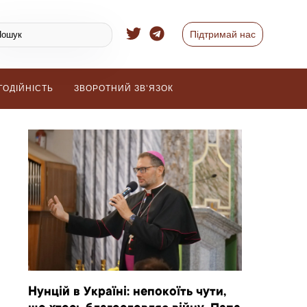
Підтримай нас
ГОДІЙНІСТЬ
ЗВОРОТНИЙ ЗВ’ЯЗОК
Нунцій в Україні: непокоїть чути,