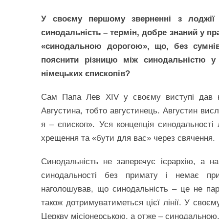
У своєму першому зверненні з лоджії
синодальність – термін, добре знаний у пр
«синодальною дорогою», що, без сумнів
пояснити різницю між синодальністю у
німецьких єпископів?
Сам Папа Лев XIV у своєму виступі дав к
Августина, тобто августинець. Августин вис
я – єпископ». Уся концепція синодальності
хрещення та «бути для вас» через свячення.
Синодальність не заперечує ієрархію, а н
синодальності без примату і немає пр
наголошував, що синодальність – це не па
також дотримуватиметься цієї лінії. У своєм
Церкву місіонерською, а отже – синодальною,