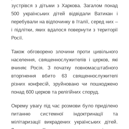
зустрівся з дітьми з Харкова. Загалом понад
500 українських дітей відвідали Ватикан і
перебували на відпочинку в Італії, серед них –
і підлітки, яких вдалося повернути з території
Росії.
Також обговорено злочини проти цивільного
населення, священнослужителів і церков, які
вчиняє Росія. З початку повномасштабного
вторгнення вбито 63 священнослужителі
різних конфесій, зруйновано чи пошкоджено
понад 600 церков та релігійних споруд.
Окрему увагу під час розмови було приділено
питанню системної індоктринації та
мілітаризації викрадених українських дітей.