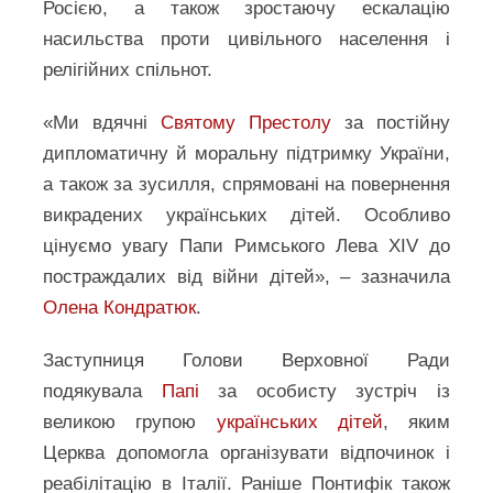
Росією, а також зростаючу ескалацію
насильства проти цивільного населення і
релігійних спільнот.
«Ми вдячні
Святому Престолу
за постійну
дипломатичну й моральну підтримку України,
а також за зусилля, спрямовані на повернення
викрадених українських дітей. Особливо
цінуємо увагу Папи Римського Лева XIV до
постраждалих від війни дітей», – зазначила
Олена Кондратюк
.
Заступниця Голови Верховної Ради
подякувала
Папі
за особисту зустріч із
великою групою
українських дітей
, яким
Церква допомогла організувати відпочинок і
реабілітацію в Італії. Раніше Понтифік також