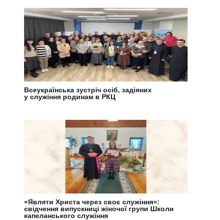
Всеукраїнська зустріч осіб, задіяних
у служіння родинам в РКЦ
«Являти Христа через своє служіння»:
свідчення випускниці жіночої групи Школи
капеланського служіння