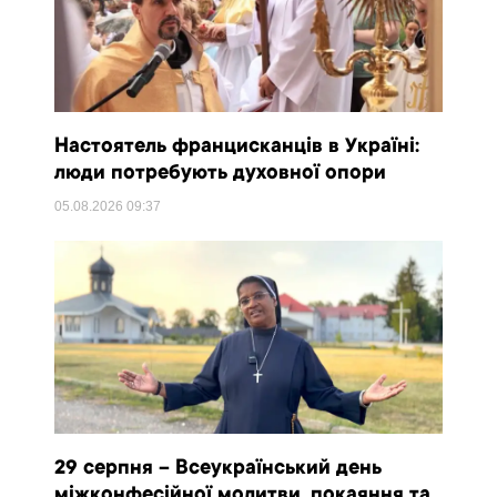
Настоятель францисканців в Україні:
люди потребують духовної опори
05.08.2026
09:37
29 серпня – Всеукраїнський день
міжконфесійної молитви, покаяння та