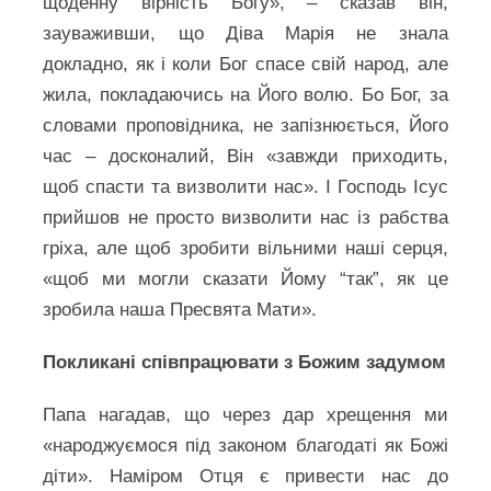
щоденну вірність Богу», – сказав він,
зауваживши, що Діва Марія не знала
докладно, як і коли Бог спасе свій народ, але
жила, покладаючись на Його волю. Бо Бог, за
словами проповідника, не запізнюється, Його
час – досконалий, Він «завжди приходить,
щоб спасти та визволити нас». І Господь Ісус
прийшов не просто визволити нас із рабства
гріха, але щоб зробити вільними наші серця,
«щоб ми могли сказати Йому “так”, як це
зробила наша Пресвята Мати».
Покликані співпрацювати з Божим задумом
Папа нагадав, що через дар хрещення ми
«народжуємося під законом благодаті як Божі
діти». Наміром Отця є привести нас до