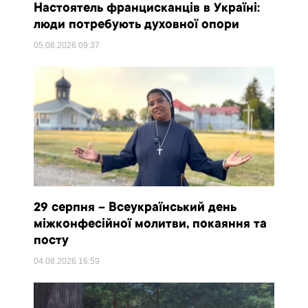
Настоятель францисканців в Україні:
люди потребують духовної опори
05.08.2026
09:37
29 серпня – Всеукраїнський день
міжконфесійної молитви, покаяння та
посту
04.08.2026
16:59