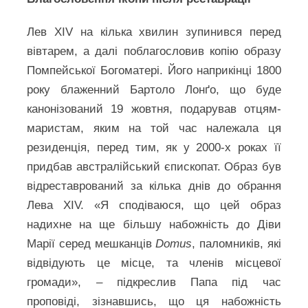
Лев XIV на кілька хвилин зупинився перед
вівтарем, а далі поблагословив копію образу
Помпейської Богоматері. Його наприкінці 1800
року блаженний Бартоло Лонґо, що буде
канонізований 19 жовтня, подарував отцям-
маристам, яким на той час належала ця
резиденція, перед тим, як у 2000-х роках її
придбав австралійський єпископат. Образ був
відреставрований за кілька днів до обрання
Лева XIV. «Я сподіваюся, що цей образ
надихне на ще більшу набожність до Діви
Марії серед мешканців
Domus
, паломників, які
відвідують це місце, та членів місцевої
громади», – підкреслив Папа під час
проповіді, зізнавшись, що ця набожність