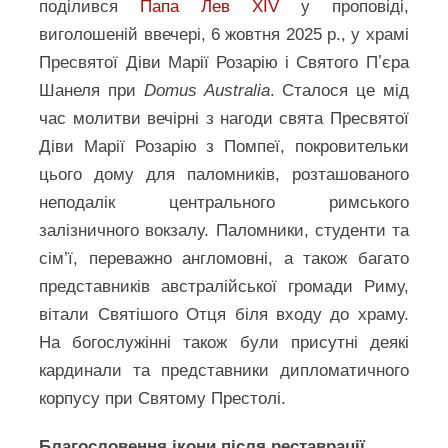
поділився
Папа Лев XIV
у проповіді,
виголошеній ввечері, 6 жовтня 2025 р., у храмі
Пресвятої Діви Марії Розарію і Святого Пʼєра
Шанеля при
Domus Australia
. Сталося це мід
час молитви вечірні з нагоди свята Пресвятої
Діви Марії Розарію з Помпеї, покровительки
цього дому для паломників, розташованого
неподалік центрального римського
залізничного вокзалу. Паломники, студенти та
сім’ї, переважно англомовні, а також багато
представників австралійської громади Риму,
вітали Святішого Отця біля входу до храму.
На богослужінні також були присутні деякі
кардинали та представники дипломатичного
корпусу при Святому Престолі.
Благословення ікони після реставрації