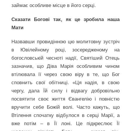
займає особливе місце в його серці.
Сказати Богові так, як це зробила наша
Мати
Назвавши провидінною цю молитовну зустріч
в Ювілейному році, зосередженому на
богословській чесноті надії, Святіший Отець
зазначив, що Діва Марія особливим чином
втілювала її через свою віру в те, що Бог
сповнить свої обітниці. «Ця надія, в свою
чергу, дала Їй силу і відвагу добровільно
посвятити своє життя Євангелію і повністю
вручити себе Божій волі. Часто кажуть, що
Втілення спочатку відбулося в серці Марії, а
вже потім – в Її лоні. Це підкреслює Її