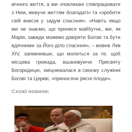
вічного життя, а ми «покликані співпрацювати
з Ним, живучи життям благодаті» та «зробити
свій внесок у задум спасіння». «Навіть якщо
ми не знаємо, що принесе майбутнє, ми, як
Марія, завжди можемо довіряти Богові та бути
вдячними за Його діло спасіння», – мовив Лев
XIV, запевнивши, що молиться за те, щоб
місцева громада, вшановуючи Пресвяту
Богородицю, зміцнювалася в своєму служінні
Богові та Церкві, «приносячи рясні плоди».
Схожі новини: