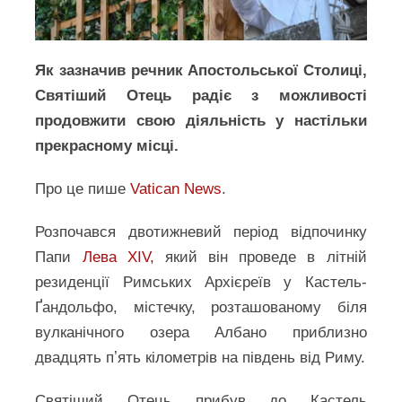
Як зазначив речник Апостольської Столиці,
Святіший Отець радіє з можливості
продовжити свою діяльність у настільки
прекрасному місці.
Про це пише
Vatican News
.
Розпочався двотижневий період відпочинку
Папи
Лева XIV,
який він проведе в літній
резиденції Римських Архієреїв у Кастель-
Ґандольфо, містечку, розташованому біля
вулканічного озера Албано приблизно
двадцять пʼять кілометрів на південь від Риму.
Святіший Отець прибув до Кастель