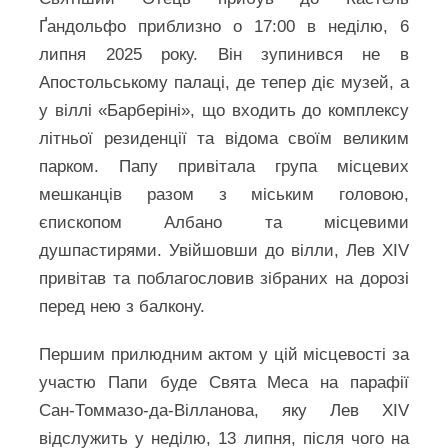
Ґандольфо приблизно о 17:00 в неділю, 6
липня 2025 року. Він зупинився не в
Апостольському палаці, де тепер діє музей, а
у віллі «Барберіні», що входить до комплексу
літньої резиденції та відома своїм великим
парком. Папу привітала група місцевих
мешканців разом з міським головою,
єпископом Албано та місцевими
душпастирями. Увійшовши до вілли, Лев XIV
привітав та поблагословив зібраних на дорозі
перед нею з балкону.
Першим прилюдним актом у цій місцевості за
участю Папи буде Свята Меса на парафії
Сан-Томмазо-да-Вілланова, яку Лев XIV
відслужить у неділю, 13 липня, після чого на