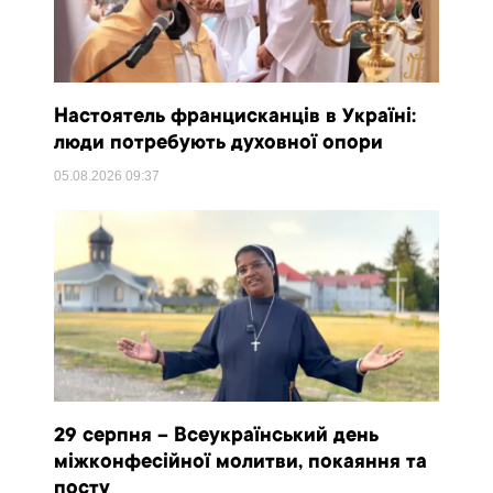
Настоятель францисканців в Україні:
люди потребують духовної опори
05.08.2026
09:37
29 серпня – Всеукраїнський день
міжконфесійної молитви, покаяння та
посту