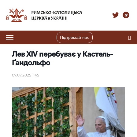
Підтримай нас
Лев XIV перебуває у Кастель-
Ґандольфо
07.07.2025
11:45