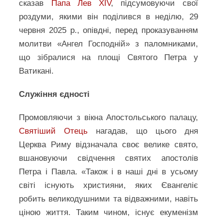
сказав
Папа Лев XIV
, підсумовуючи свої
роздуми, якими він поділився в неділю, 29
червня 2025 р., опівдні, перед проказуванням
молитви «Ангел Господній» з паломниками,
що зібралися на площі Святого Петра у
Ватикані.
Служіння єдності
Промовляючи з вікна Апостольського палацу,
Святіший Отець
нагадав, що цього дня
Церква Риму відзначала своє велике свято,
вшановуючи свідчення святих апостолів
Петра і Павла. «Також і в наші дні в усьому
світі існують християни, яких Євангеліє
робить великодушними та відважними, навіть
ціною життя. Таким чином, існує екуменізм