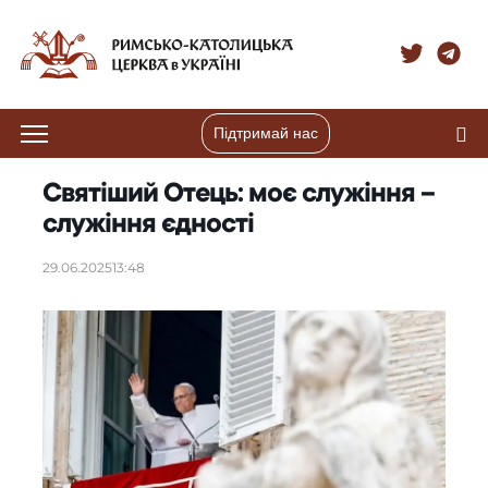
Підтримай нас
Святіший Отець: моє служіння –
служіння єдності
29.06.2025
13:48