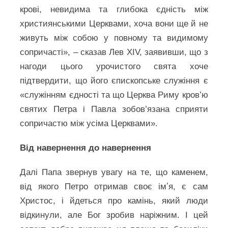
крові, невидима та глибока єдність між
християнськими Церквами, хоча вони ще й не
живуть між собою у повному та видимому
сопричасті», – сказав Лев XIV, заявивши, що з
нагоди цього урочистого свята хоче
підтвердити, що його єпископське служіння є
«служінням єдності та що Церква Риму кров’ю
святих Петра і Павла зобов’язана сприяти
сопричастю між усіма Церквами».
Від навернення до навернення
Далі Папа звернув увагу на те, що каменем,
від якого Петро отримав своє імʼя, є сам
Христос, і йдеться про камінь, який люди
відкинули, але Бог зробив наріжним. І цей