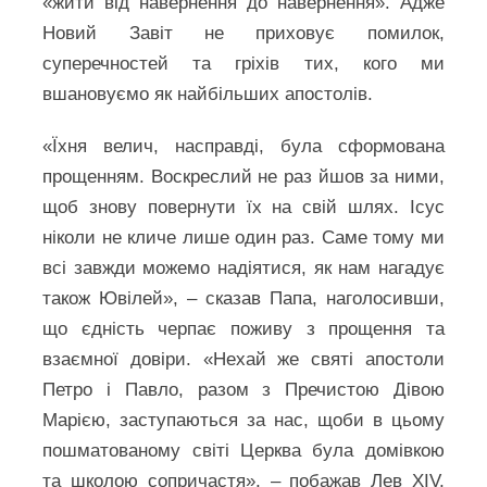
«жити від навернення до навернення». Адже
Новий Завіт не приховує помилок,
суперечностей та гріхів тих, кого ми
вшановуємо як найбільших апостолів.
«Їхня велич, насправді, була сформована
прощенням. Воскреслий не раз йшов за ними,
щоб знову повернути їх на свій шлях. Ісус
ніколи не кличе лише один раз. Саме тому ми
всі завжди можемо надіятися, як нам нагадує
також Ювілей», – сказав Папа, наголосивши,
що єдність черпає поживу з прощення та
взаємної довіри. «Нехай же святі апостоли
Петро і Павло, разом з Пречистою Дівою
Марією, заступаються за нас, щоби в цьому
пошматованому світі Церква була домівкою
та школою сопричастя», – побажав Лев XIV,