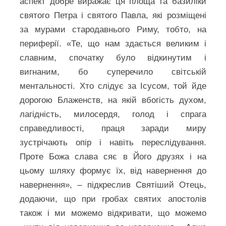
аспект добре виражає ця площа та базиліки
святого Петра і святого Павла, які розміщені
за мурами стародавнього Риму, тобто, на
периферії. «Те, що нам здається великим і
славним, спочатку було відкинутим і
вигнаним, бо суперечило світській
ментальності. Хто слідує за Ісусом, той йде
дорогою Блаженств, на якій вбогість духом,
лагідність, милосердя, голод і спрага
справедливості, праця заради миру
зустрічають опір і навіть переслідування.
Проте Божа слава сяє в Його друзях і на
цьому шляху формує їх, від навернення до
навернення», – підкреслив Святіший Отець,
додаючи, що при гробах святих апостолів
також і ми можемо відкривати, що можемо