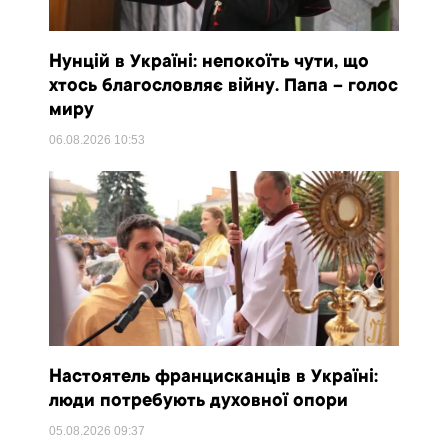
Нунцій в Україні: непокоїть чути, що
хтось благословляє війну. Папа – голос
миру
06.08.2026
10:53
Настоятель францисканців в Україні:
люди потребують духовної опори
05.08.2026
09:37