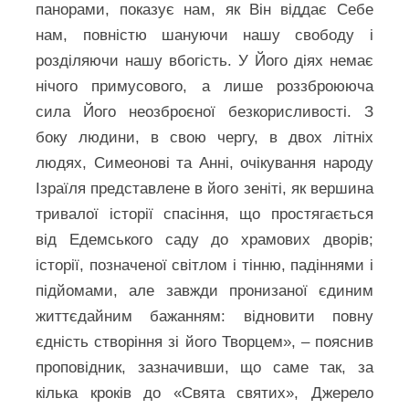
панорами, показує нам, як Він віддає Себе
нам, повністю шануючи нашу свободу і
розділяючи нашу вбогість. У Його діях немає
нічого примусового, а лише роззброююча
сила Його неозброєної безкорисливості. З
боку людини, в свою чергу, в двох літніх
людях, Симеонові та Анні, очікування народу
Ізраїля представлене в його зеніті, як вершина
тривалої історії спасіння, що простягається
від Едемського саду до храмових дворів;
історії, позначеної світлом і тінню, падіннями і
підйомами, але завжди пронизаної єдиним
життєдайним бажанням: відновити повну
єдність створіння зі його Творцем», – пояснив
проповідник, зазначивши, що саме так, за
кілька кроків до «Свята святих», Джерело