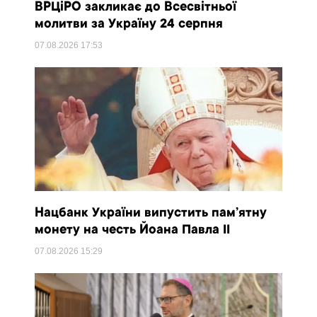
ВРЦіРО закликає до Всесвітньої
молитви за Україну 24 серпня
07.08.2026
17:53
Нацбанк України випустить пам’ятну
монету на честь Йоана Павла II
07.08.2026
15:29