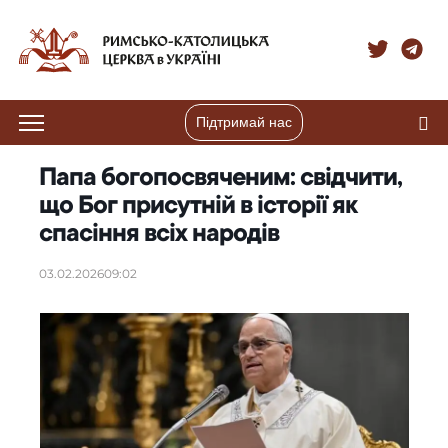
Підтримай нас
Папа богопосвяченим: свідчити,
що Бог присутній в історії як
спасіння всіх народів
03.02.2026
09:02