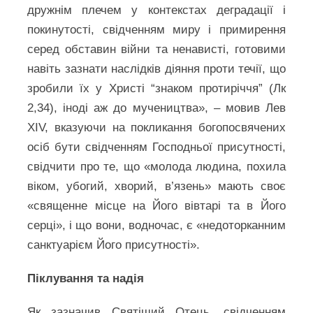
дружнім плечем у контекстах деградації і
покинутості, свідченням миру і примирення
серед обставин війни та ненависті, готовими
навіть зазнати наслідків діяння проти течії, що
зробили їх у Христі “знаком протиріччя” (Лк
2,34), іноді аж до мучеництва», – мовив Лев
XIV, вказуючи на покликання богопосвячених
осіб бути свідченням Господньої присутності,
свідчити про те, що «молода людина, похила
віком, убогий, хворий, в’язень» мають своє
«священне місце на Його вівтарі та в Його
серці», і що вони, водночас, є «недоторканним
санктуарієм Його присутності».
Піклування та надія
Як зазначив Святіший Отець, свідченням