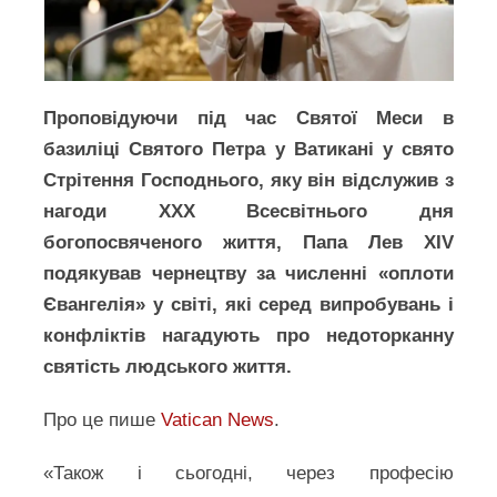
Проповідуючи під час Святої Меси в
базиліці Святого Петра у Ватикані у свято
Стрітення Господнього, яку він відслужив з
нагоди XXX Всесвітнього дня
богопосвяченого життя, Папа Лев XIV
подякував чернецтву за численні «оплоти
Євангелія» у світі, які серед випробувань і
конфліктів нагадують про недоторканну
святість людського життя.
Про це пише
Vatican News
.
«Також і сьогодні, через професію