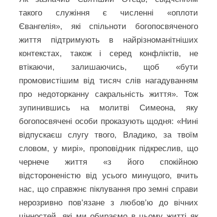
такого служіння є численні «оплоти
Євангелія», які спільноти богопосвяченого
життя підтримують в найрізноманітніших
контекстах, також і серед конфліктів, не
втікаючи, залишаючись, щоб «бути
промовистішим від тисяч слів нагадуванням
про недоторканну сакральність життя». Тож
зупинившись на молитві Симеона, яку
богопосвячені особи проказують щодня: «Нині
відпускаєш слугу твого, Владико, за твоїм
словом, у мирі», проповідник підкреслив, що
чернече життя «з його спокійною
відстороненістю від усього минущого, вчить
нас, що справжнє піклування про земні справи
нерозривно пов’язане з любов’ю до вічних
цінностей, які ми обираємо в цьому житті як