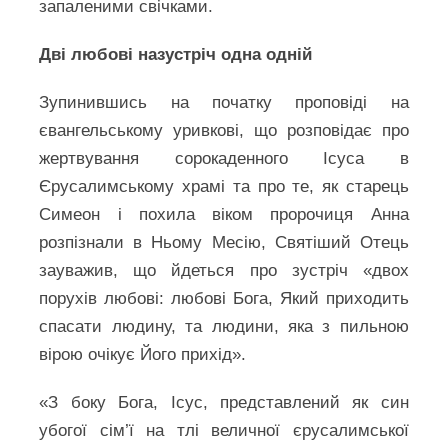
запаленими свічками.
Дві любові назустріч одна одній
Зупинившись на початку проповіді на
євангельському уривкові, що розповідає про
жертвування сорокаденного Ісуса в
Єрусалимському храмі та про те, як старець
Симеон і похила віком пророчиця Анна
розпізнали в Ньому Месію, Святіший Отець
зауважив, що йдеться про зустріч «двох
порухів любові: любові Бога, Який приходить
спасати людину, та людини, яка з пильною
вірою очікує Його прихід».
«З боку Бога, Ісус, представлений як син
убогої сім’ї на тлі величної єрусалимської