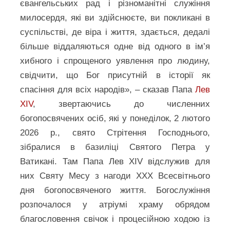
євангельських рад і різноманітні служіння
милосердя, які ви здійснюєте, ви покликані в
суспільстві, де віра і життя, здається, дедалі
більше віддаляються одне від одного в ім’я
хибного і спрощеного уявлення про людину,
свідчити, що Бог присутній в історії як
спасіння для всіх народів», – сказав Папа
Лев
XIV
, звертаючись до численних
богопосвячених осіб, які у понеділок, 2 лютого
2026 р., свято Стрітення Господнього,
зібралися в базиліці Святого Петра у
Ватикані. Там Папа Лев XIV відслужив для
них Святу Месу з нагоди XXX Всесвітнього
дня богопосвяченого життя. Богослужіння
розпочалося у атріумі храму обрядом
благословення свічок і процесійною ходою із