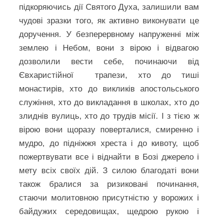
підкоряючись дії Святого Духа, залишили вам
чудові зразки того, як активно виконувати це
доручення. У безперервному напруженні між
землею і Небом, вони з вірою і відвагою
дозволили вести себе, починаючи від
Євхаристійної трапези, хто до тиші
монастирів, хто до викликів апостольського
служіння, хто до викладання в школах, хто до
злиднів вулиць, хто до трудів місії. І з тією ж
вірою вони щоразу поверталися, смиренно і
мудро, до підніжжя хреста і до кивоту, щоб
пожертвувати все і віднайти в Бозі джерело і
мету всіх своїх дій. З силою благодаті вони
також бралися за ризиковані починання,
стаючи молитовною присутністю у ворожих і
байдужих середовищах, щедрою рукою і