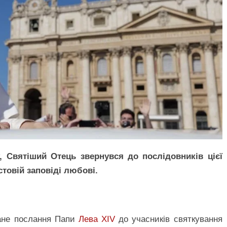
у, Святіший Отець звернувся до послідовників цієї
стовій заповіді любові.
ване послання Папи
Лева XIV
до учасників святкування