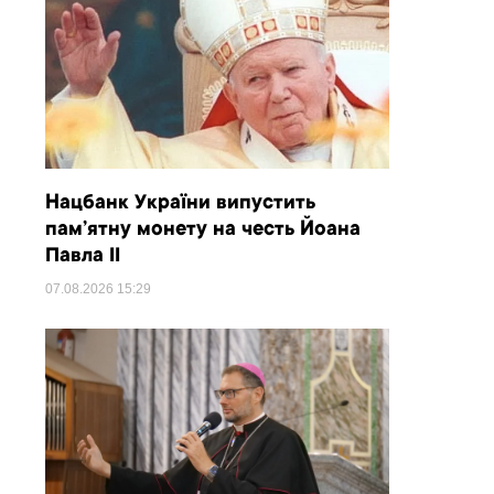
Нацбанк України випустить
пам’ятну монету на честь Йоана
Павла II
07.08.2026
15:29