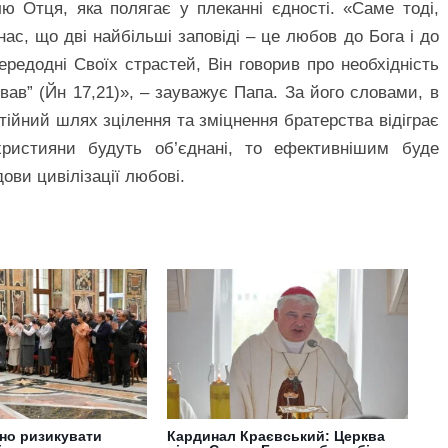
 Отця, яка полягає у плеканні єдності. «Саме тоді,
ас, що дві найбільші заповіді – це любов до Бога і до
передодні Своїх страстей, Він говорив про необхідність
вав” (Йн 17,21)», – зауважує Папа. За його словами, в
стійний шлях зцілення та зміцнення братерства відіграє
истияни будуть об’єднані, то ефективнішим буде
ови цивілізації любові.
жно ризикувати
Кардинал Краєвський: Церква