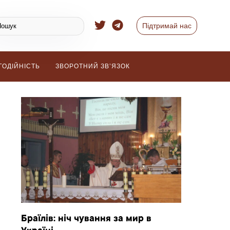
Підтримай нас
ГОДІЙНІСТЬ
ЗВОРОТНИЙ ЗВ’ЯЗОК
Браїлів: ніч чування за мир в