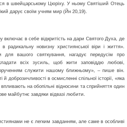
лося в швейцарському Цюріху. У ньому Святіший Отець
Який дарує своїм учням мир (Йн 20,19).
 включає в себе відкритість на дари Святого Духа, де
 в радикальну новизну християнської віри і життя».
и для вашого святкування, нагадує передусім про
докладати всіх зусиль, щоб жити заповіддю любові,
дорученням служити нашому ближньому», – пише він.
і й доброзичливості в осмисленні спільної історії, «яка
 впливають на обопільні відносини та сприйняття один
нове майбутнє завдяки відвазі любити.
истиянами не є легким завданням, але саме в особливі