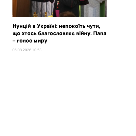
Нунцій в Україні: непокоїть чути,
що хтось благословляє війну. Папа
– голос миру
06.08.2026
10:53