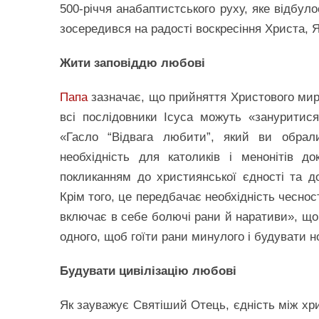
500-річчя анабаптистського руху, яке відбу
зосередився на радості воскресіння Христа, 
Жити заповіддю любові
Папа
зазначає, що прийняття Христового миру
всі послідовники Ісуса можуть «зануритися
«Гасло “Відвага любити”, який ви обрал
необхідність для католиків і менонітів 
покликанням до християнської єдності та 
Крім того, це передбачає необхідність чесност
включає в себе болючі рани й наративи», що
одного, щоб гоїти рани минулого і будувати 
Будувати цивілізацію любові
Як зауважує Святіший Отець, єдність між хр