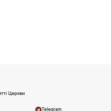
итті Церкви
Telegram