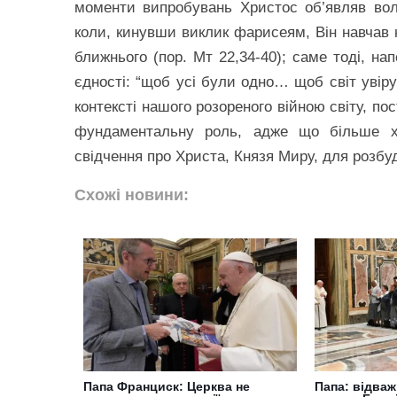
моменти випробувань Христос об’являв волю
коли, кинувши виклик фарисеям, Він навчав н
ближнього (пор. Мт 22,34-40); саме тоді, на
єдності: “щоб усі були одно… щоб світ увіру
контексті нашого розореного війною світу, по
фундаментальну роль, адже що більше хр
свідчення про Христа, Князя Миру, для розбуд
Схожі новини:
Папа Франциск: Церква не
Папа: відва