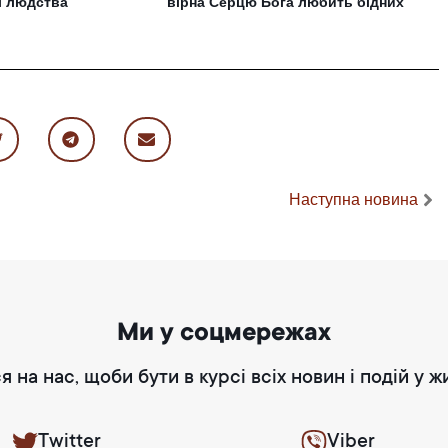
і людства
вірна Серцю Бога любить бідних
Наступна новина
Ми у соцмережах
я на нас, щоби бути в курсі всіх новин і подій у ж
Twitter
Viber