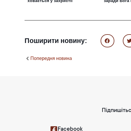
ховається у захристії
заради Бога 
Поширити новину:
Попередня новина
Підпишітьс
Facebook