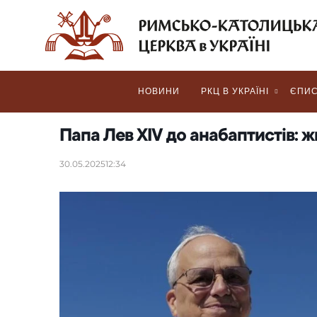
НОВИНИ
РКЦ В УКРАЇНІ
ЄПИС
Папа Лев XIV до анабаптистів: 
30.05.2025
12:34