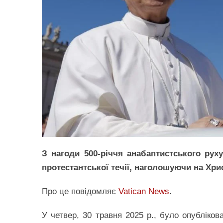
З нагоди 500-річчя анабаптистського рух
протестантської течії, наголошуючи на Хри
Про це повідомляє
Vatican News
.
У четвер, 30 травня 2025 р., було опубліко