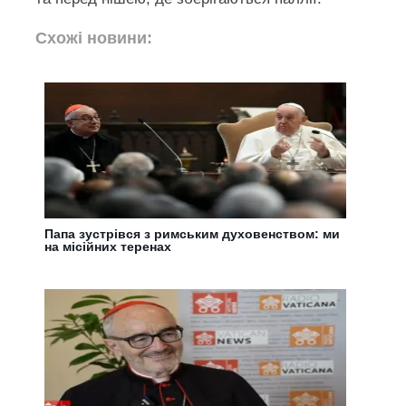
Схожі новини:
Папа зустрівся з римським духовенством: ми
на місійних теренах