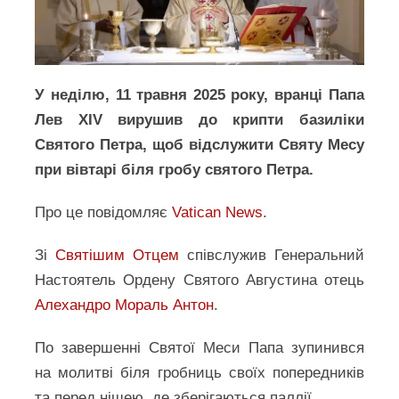
У неділю, 11 травня 2025 року, вранці Папа
Лев XIV вирушив до крипти базиліки
Святого Петра, щоб відслужити Святу Месу
при вівтарі біля гробу святого Петра.
Про це повідомляє
Vatican News
.
Зі
Святішим Отцем
співслужив Генеральний
Настоятель Ордену Святого Августина отець
Алехандро Мораль Антон
.
По завершенні Святої Меси Папа зупинився
на молитві біля гробниць своїх попередників
та перед нішею, де зберігаються паллії.