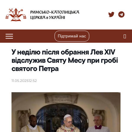
Підтримай нас
У неділю після обрання Лев XIV
відслужив Святу Месу при гробі
святого Петра
11.05.2025
12:52