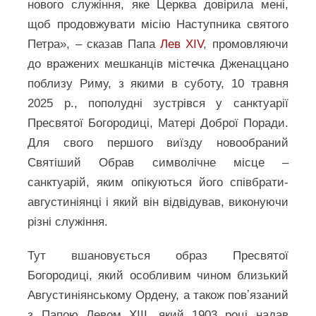
нового служіння, яке Церква довірила мені,
щоб продовжувати місію Наступника святого
Петра», – сказав Папа
Лев XIV
, промовляючи
до вражених мешканців містечка Дженаццано
поблизу Риму, з якими в суботу, 10 травня
2025 р., пополудні зустрівся у санктуарії
Пресвятої Богородиці, Матері Доброї Поради.
Для свого першого виїзду новообраний
Святіший Обрав символічне місце –
санктуарій, яким опікуються його співбрати-
августиніянці і який він відвідував, виконуючи
різні служіння.
Тут вшановується образ Пресвятої
Богородиці, який особливим чином близький
Августиніянському Ордену, а також повʼязаний
з Папою Левом ХІІІ, який 1903 році надав