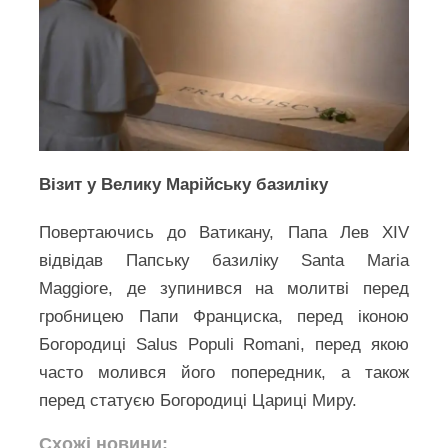
Візит у Велику Марійську базиліку
Повертаючись до Ватикану, Папа Лев XIV
відвідав Папську базиліку Santa Maria
Maggiore, де зупинився на молитві перед
гробницею Папи Франциска, перед іконою
Богородиці Salus Populi Romani, перед якою
часто молився його попередник, а також
перед статуєю Богородиці Цариці Миру.
Схожі новини: