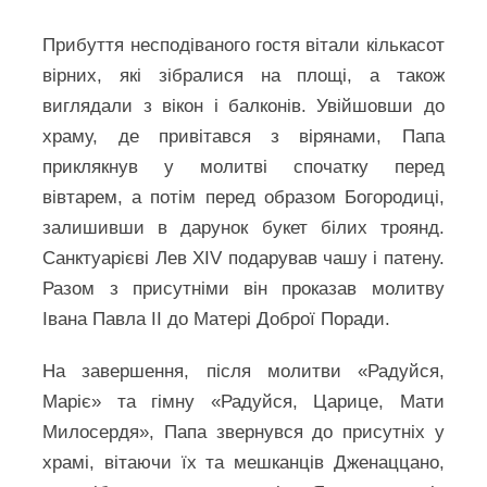
Прибуття несподіваного гостя вітали кількасот
вірних, які зібралися на площі, а також
виглядали з вікон і балконів. Увійшовши до
храму, де привітався з вірянами, Папа
приклякнув у молитві спочатку перед
вівтарем, а потім перед образом Богородиці,
залишивши в дарунок букет білих троянд.
Санктуарієві Лев XIV подарував чашу і патену.
Разом з присутніми він проказав молитву
Івана Павла ІІ до Матері Доброї Поради.
На завершення, після молитви «Радуйся,
Маріє» та гімну «Радуйся, Царице, Мати
Милосердя», Папа звернувся до присутніх у
храмі, вітаючи їх та мешканців Дженаццано,