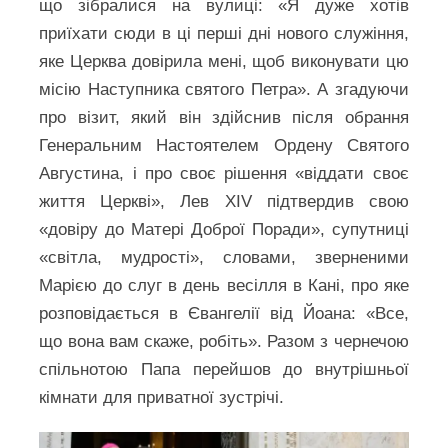
що зібралися на вулиці: «Я дуже хотів
приїхати сюди в ці перші дні нового служіння,
яке Церква довірила мені, щоб виконувати цю
місію Наступника святого Петра». А згадуючи
про візит, який він здійснив після обрання
Генеральним Настоятелем Ордену Святого
Августина, і про своє рішення «віддати своє
життя Церкві», Лев XIV підтвердив свою
«довіру до Матері Доброї Поради», супутниці
«світла, мудрості», словами, зверненими
Марією до слуг в день весілля в Кані, про яке
розповідається в Євангелії від Йоана: «Все,
що вона вам скаже, робіть». Разом з чернечою
спільнотою Папа перейшов до внутрішньої
кімнати для приватної зустрічі.