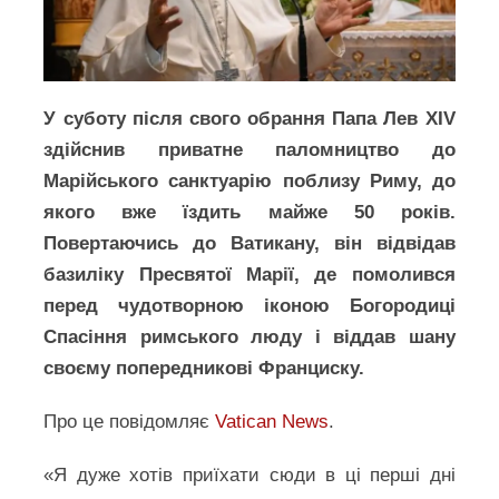
У суботу після свого обрання Папа Лев XIV
здійснив приватне паломництво до
Марійського санктуарію поблизу Риму, до
якого вже їздить майже 50 років.
Повертаючись до Ватикану, він відвідав
базиліку Пресвятої Марії, де помолився
перед чудотворною іконою Богородиці
Спасіння римського люду і віддав шану
своєму попередникові Франциску.
Про це повідомляє
Vatican News
.
«Я дуже хотів приїхати сюди в ці перші дні