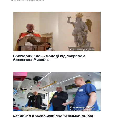
Брюховичі: день молоді під покровом
Архангела Михаїла
Кардинал Краєвський про реанімобіль від