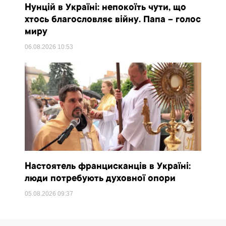
Нунцій в Україні: непокоїть чути, що
хтось благословляє війну. Папа – голос
миру
06.08.2026
10:53
Настоятель францисканців в Україні:
люди потребують духовної опори
05.08.2026
09:37