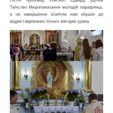
Після проповіді єпископ Едвард уділив
Таїнство Миропомазання молодій парафіянці,
а на завершення освятив нові образи до
відреставрованих бічних вівтарів храму.