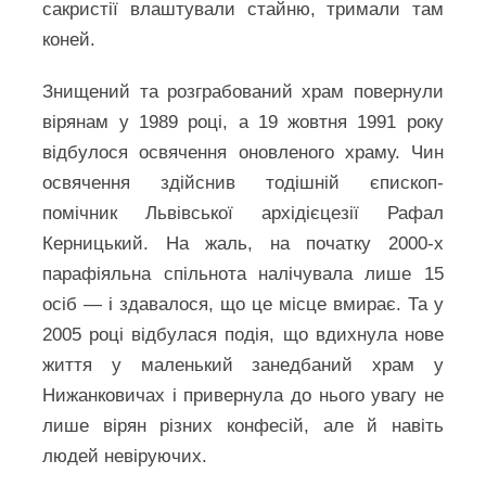
сакристії влаштували стайню, тримали там
коней.
Знищений та розграбований храм повернули
вірянам у 1989 році, а 19 жовтня 1991 року
відбулося освячення оновленого храму. Чин
освячення здійснив тодішній єпископ-
помічник Львівської архідієцезії Рафал
Керницький. На жаль, на початку 2000‑х
парафіяльна спільнота налічувала лише 15
осіб — і здавалося, що це місце вмирає. Та у
2005 році відбулася подія, що вдихнула нове
життя у маленький занедбаний храм у
Нижанковичах і привернула до нього увагу не
лише вірян різних конфесій, але й навіть
людей невіруючих.