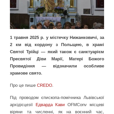
1 травня 2025 р. у містечку Нижанковичі, за
2 км від кордону з Польщею, в храмі
Святої Трійці — який також є санктуарієм
Пресвятої Діви Марії, Матері Божого
Провидіння — відзначили особливе
храмове свято.
Про це пише
CREDO
.
Під проводом єпископа-помічника Львівської
архідієцезії
Едварда Кави
OFMConv місцеві
віряни та численні, як на воєнний час,