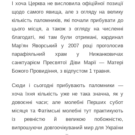
І хоча Церква не висловила офіційної позиції
щодо самого явища, але з огляду на велику
кількість паломників, які почали прибувати до
цього місця, а також з огляду на численні
благодаті, які там були отримані, кардинал
Мар’ян Яворський у 2007 році проголосив
парафіяльний храм у Нижанковичах
санктуарієм Пресвятої Діви Марії — Матері
Божого Провидіння, з відпустом 1 травня.
Сюди і сьогодні прибувають паломники —
хоча їхня кількість уже не така значна, як у
довоєнні часи; але молебні Перших субот
місяця та Фатімські молебні тут практикують
із ревністю й великою побожністю,
випрошуючи довгоочікуваний мир для України