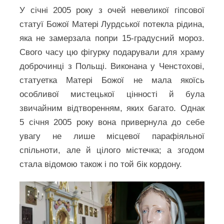
У січні 2005 року з очей невеликої гіпсової
статуї Божої Матері Лурдської потекла рідина,
яка не замерзала попри 15‑градусний мороз.
Свого часу цю фігурку подарували для храму
доброчинці з Польщі. Виконана у Ченстохові,
статуетка Матері Божої не мала якоїсь
особливої мистецької цінності й була
звичайним відтворенням, яких багато. Однак
5 січня 2005 року вона привернула до себе
увагу не лише місцевої парафіяльної
спільноти, але й цілого містечка; а згодом
стала відомою також і по той бік кордону.