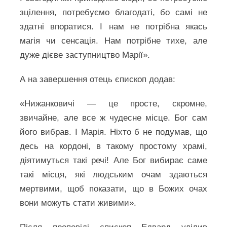
зцілення, потребуємо благодаті, бо самі не
здатні впоратися. І нам не потрібна якась
магія чи сенсація. Нам потрібне тихе, але
дуже дієве заступництво Марії».
А на завершення отець єпископ додав:
«Нижанковичі — це просте, скромне,
звичайне, але все ж чудесне місце. Бог сам
його вибрав. І Марія. Ніхто б не подумав, що
десь на кордоні, в такому простому храмі,
діятимуться такі речі! Але Бог вибирає саме
такі місця, які людським очам здаються
мертвими, щоб показати, що в Божих очах
вони можуть стати живими».