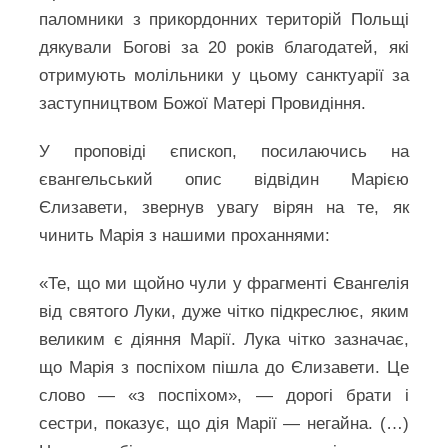
паломники з прикордонних територій Польщі
дякували Богові за 20 років благодатей, які
отримують молільники у цьому санктуарії за
заступництвом Божої Матері Провидіння.
У проповіді єпископ, посилаючись на
євангельський опис відвідин Марією
Єлизавети, звернув увагу вірян на те, як
чинить Марія з нашими проханнями:
«Те, що ми щойно чули у фрагменті Євангелія
від святого Луки, дуже чітко підкреслює, яким
великим є діяння Марії. Лука чітко зазначає,
що Марія з поспіхом пішла до Єлизавети. Це
слово — «з поспіхом», — дорогі брати і
сестри, показує, що дія Марії — негайна. (…)