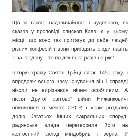
Що ж такого надзвичайного і чудесного, як
сказав у проповіді єпископ Кава, є у цьому
місці, що воно так притягує до себе людей
різних конфесій і вони приїздять сюди навіть
з‑за кордону, і то по декілька разів на рік?
Історія храму Святої Трійці сягає 1451 року, і
впродовж всього часу існування він і справді
ніколи не вирізнявся нічим особливим. А
після Другої світової війни Нижанковичі
опинилися в межах СРСР, і храм розділив
долю багатьох інших сакральних споруд:
радянська влада перетворила його на
колгоспний склад міндобрив і зерна. У