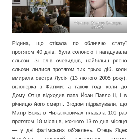
Фото о. Віктор Стахув,
2005 р.
Рідина, що стікала по обличчю статуї
протягом 40 днів, була солоною і нагадувала
сльози. Зі слів очевидців, найбільш рясно
сльози лилися протягом тих трьох діб, коли
вмирала сестра Лусія (13 лютого 2005 року),
візіонерка з Фатіми; а також тоді, коли до
Дому Отця відходив папа Йоан Павло II, і в
річницю його смерті. Згодом підрахували, що
Матір Божа в Нижанковичах плакала 101 раз
протягом 18 місяців, кожного 13‑го дня місяця
— у дні фатімських об’явлень. Отець Яцек
Валіґура, тодішній настоятель храму,