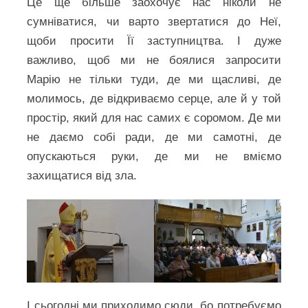
Це ще більше заохочує нас ніколи не
сумніватися, чи варто звертатися до Неї,
щоби просити Її заступництва. І дуже
важливо, щоб ми не боялися запросити
Марію не тільки туди, де ми щасливі, де
молимось, де відкриваємо серце, але й у той
простір, який для нас самих є соромом. Де ми
не даємо собі ради, де ми самотні, де
опускаються руки, де ми не вміємо
захищатися від зла.
І сьогодні ми приходимо сюди, бо потребуємо