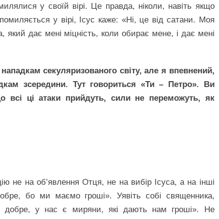
илялися у своїй вірі. Це правда, ніколи, навіть якщо
омиляється у вірі, Ісус каже: «Ні, це від сатани. Моя
а, який дає мені міцність, коли обирає мене, і дає мені
нападкам секуляризованого світу, але я впевнений,
кам зсередини. Тут говориться «Ти – Петро». Ви
о всі ці атаки прийдуть, сили не переможуть, як
ію не на об’явлення Отця, не на вибір Ісуса, а на інші
добре, бо ми маємо гроші». Уявіть собі священника,
е добре, у нас є миряни, які дають нам гроші». Не