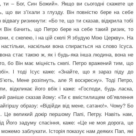
, ти – Бог, Син Божий». Якщо ви сьогодні скажете це
ь, що ви з’їхали з глузду. Він повністю бере на себе
в відвагу ризикнути: «Бо те, що ти сказав, відкрила тобі
и Він бачить, що Петро бере на себе такий ризик, то
Йони, є скелею, і на цій скелі Я збудую Мою Церкву». На
 настільки, наскільки вона спирається на слово Ісуса.
вона стає такою ж, як і будь-яка інша людина, вона не
го, бо Він має міцність скелі. Петро вражений тим, що
бі». І тоді Ісус каже: «Знайте, що я зараз піду до
’ють, Мене розіпнуть, але Я воскресну». Тоді Петро,
и, відкликає його вбік і каже: «Господи, будь ласка,
 який раніше сказав йому: «Ти є вмістилищем об’явлення
йгіршу образу: «Відійди від мене, сатано!». Чому? Бо
и. Це великий докір першому Папі, Петру. Навіть нам,
д Його задуму спасіння, каже: «Це не моя дорога, це
 можемо заблукати. Історія показує нам деяких Пап, які