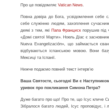
Про це повідомляє
Vatican News
.
Повна довіра до Бога, усвідомлення себе с
себе служінню людям, захоплення сучасним
деякі з тем, які
Папа Франциск
порушив під ч
«Домі святої Марти». Ноель Діас є засновнико
Nueva Evangelización», що займається єванг
відбуваються іспанською мовою. Вони баз
Мексиці та Іспанії.
Нижче подаємо повний текст інтерв’ю
Ваша Святосте, сьогодні Ви є Наступнико
уривок про покликання Симона Петра?
Дуже багато про що! Про те, що Ісус кличе С
Зібралося багато людей, Ісус проповідує, і 