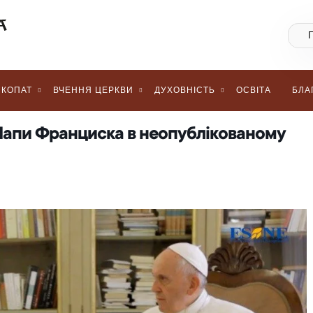
КОПАТ
ВЧЕННЯ ЦЕРКВИ
ДУХОВНІСТЬ
ОСВІТА
БЛА
 Папи Франциска в неопублікованому