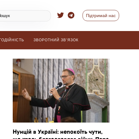
Підтримай нас
ГОДІЙНІСТЬ
ЗВОРОТНИЙ ЗВ’ЯЗОК
Нунцій в Україні: непокоїть чути,