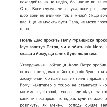
покладайте на це надію, бо інакше ви зане
Отця. Вони глузували з Ісуса, вони розіп’ял
щоб вони не вчинили так зі мною? Якщо вони 
вас, і це не мусить бути Папа, не може прос
цього.
Ноель Діас просить Папу Франциска проком
Ісус запитує Петра, чи любить він Його, 
сказати йому, що шлях буде нелегким.
Утвердження і обітниця. Коли Петро зробив 
пекельні не здолають його, що він буде стояти
засмучений, бо пам’ятає, як тричі відрікся в
йому: «Відтепер з тобою не станеться ніч
матимеш усі гроші, тепер люди підуть за тоб
коли ти постарієш, то підеш, куди не захоче
розіпнуть, як Мене». Господь обіцяє Пе