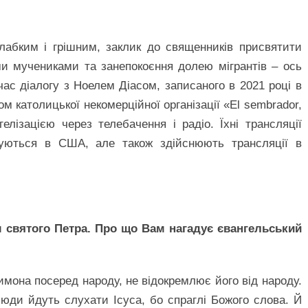
лабким і грішним, заклик до священників присвятити
и мучениками та занепокоєння долею мігрантів – ось
ас діалогу з Ноелем Діасом, записаного в 2021 році в
м католицької некомерційної організації «El sembrador,
елізацією через телебачення і радіо. Їхні трансляції
уються в США, але також здійснюють трансляції в
м святого Петра. Про що Вам нагадує євангельський
имона посеред народу, не відокремлює його від народу.
люди йдуть слухати Ісуса, бо спраглі Божого слова. Й