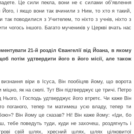
падете. Це сили пекла, вони не є силами об’явлення
и Його, і якщо вони так вчинили з Ним, то хто я такий,
так поводилися з Учителем, то ніхто з учнів, ніхто з
ити чогось іншого. Багато мучеників у Церкві вчать нас
ентувати 21-й розділ Євангелії від Йоана, в якому
щоб потім удтвердити його в його місії, але також
визнання віри в Ісуса, Він пообіцяв йому, що ворота
 міцно, як на скелі. Тут Він підтверджує це тричі. Петро
ід Нього, і Господь удтверджує його втретє. Чи каже Він
ого поганого, тепер ти матимеш усю владу, тепер ти
ою»? Він йому це сказав? Ні! Він каже йому: «Іди, бо
ш, тебе поведуть туди, куди не захочеш, роздягнуть і
трові свій шлях, хресний шлях, шлях цілковитої