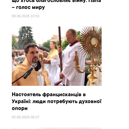
що хтось благословляє війну. Папа
– голос миру
06.08.2026
10:53
Настоятель францисканців в
Україні: люди потребують духовної
опори
05.08.2026
09:37