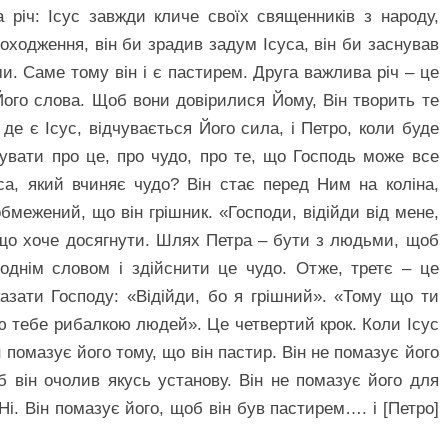
 річ: Ісус завжди кличе своїх священників з народу,
оходження, він би зрадив задум Ісуса, він би заснував
ми. Саме тому він і є пастирем. Друга важлива річ – це
т Його слова. Щоб вони довірилися Йому, Він творить те
, де є Ісус, відчувається Його сила, і Петро, коли буде
увати про це, про чудо, про те, що Господь може все
са, який вчиняє чудо? Він стає перед Ним на коліна,
обмежений, що він грішник. «Господи, відійди від мене,
, що хоче досягнути. Шлях Петра – бути з людьми, щоб
однім словом і здійснити це чудо. Отже, третє – це
казати Господу: «Відійди, бо я грішний». «Тому що ти
ю тебе рибалкою людей». Це четвертий крок. Коли Ісус
 помазує його тому, що він пастир. Він не помазує його
б він очолив якусь установу. Він не помазує його для
 Ні. Він помазує його, щоб він був пастирем…. і [Петро]