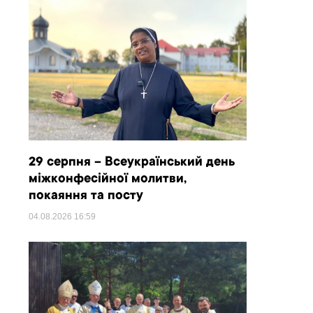
29 серпня – Всеукраїнський день
міжконфесійної молитви,
покаяння та посту
04.08.2026
16:59