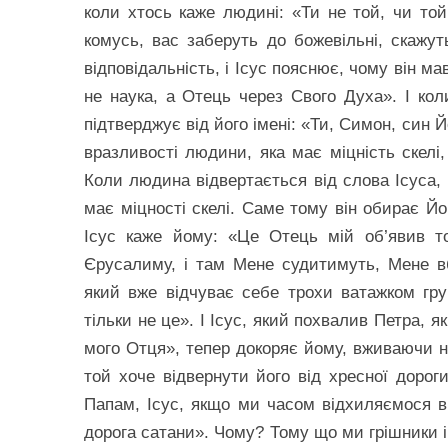
коли хтось каже людині: «Ти не той, чи той
комусь, вас заберуть до божевільні, скажут
відповідальність, і Ісус пояснює, чому він ма
не наука, а Отець через Свого Духа». І кол
підтверджує від його імені: «Ти, Симон, син 
вразливості людини, яка має міцність скелі,
Коли людина відвертається від слова Ісуса, 
має міцності скелі. Саме тому він обирає Йо
Ісус каже йому: «Це Отець мій об’явив то
Єрусалиму, і там Мене судитимуть, Мене вб
який вже відчуває себе трохи ватажком груп
тільки не це». І Ісус, який похвалив Петра,
мого Отця», тепер докоряє йому, вживаючи на
той хоче відвернути його від хресної дорог
Папам, Ісус, якщо ми часом відхиляємося ві
дорога сатани». Чому? Тому що ми грішники і