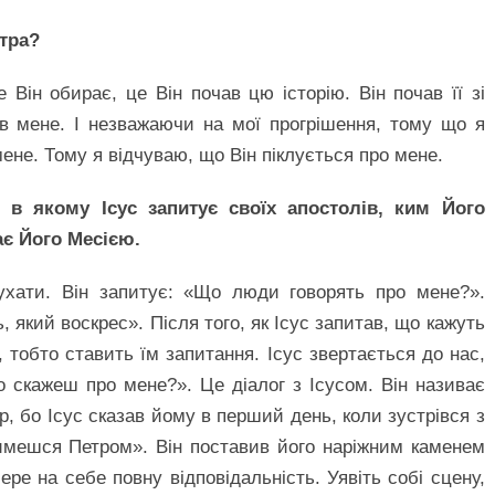
етра?
Він обирає, це Він почав цю історію. Він почав її зі
в мене. І незважаючи на мої прогрішення, тому що я
мене. Тому я відчуваю, що Він піклується про мене.
 в якому Ісус запитує своїх апостолів, ким Його
є Його Месією.
лухати. Він запитує: «Що люди говорять про мене?».
, який воскрес». Після того, як Ісус запитав, що кажуть
, тобто ставить їм запитання. Ісус звертається до нас,
 скажеш про мене?». Це діалог з Ісусом. Він називає
ер, бо Ісус сказав йому в перший день, коли зустрівся з
тимешся Петром». Він поставив його наріжним каменем
бере на себе повну відповідальність. Уявіть собі сцену,