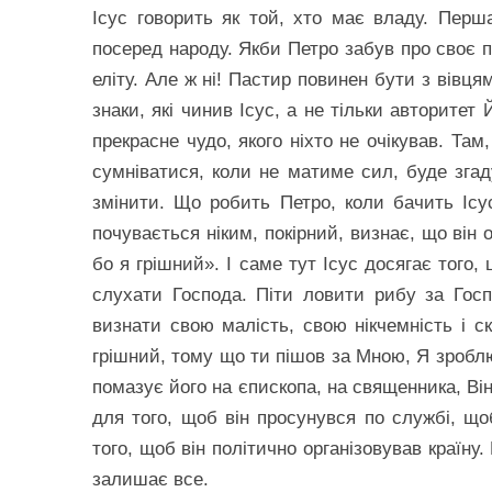
Ісус говорить як той, хто має владу. Перша
посеред народу. Якби Петро забув про своє п
еліту. Але ж ні! Пастир повинен бути з вівця
знаки, які чинив Ісус, а не тільки авторите
прекрасне чудо, якого ніхто не очікував. Там
сумніватися, коли не матиме сил, буде згад
змінити. Що робить Петро, коли бачить Ісу
почувається ніким, покірний, визнає, що він 
бо я грішний». І саме тут Ісус досягає того
слухати Господа. Піти ловити рибу за Госп
визнати свою малість, свою нікчемність і с
грішний, тому що ти пішов за Мною, Я зробл
помазує його на єпископа, на священника, Він
для того, щоб він просунувся по службі, що
того, щоб він політично організовував країну.
залишає все.