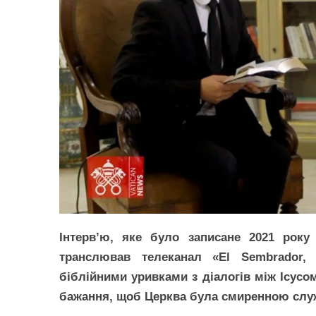
Інтерв’ю, яке було записане 2021 року
транслював телеканал «El Sembrador, 
біблійними уривками з діалогів між Ісусо
бажання, щоб Церква була смиренною служ