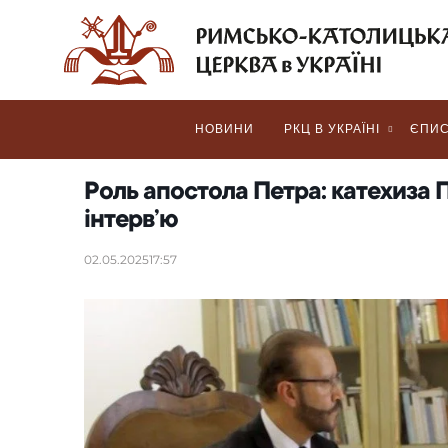
НОВИНИ
РКЦ В УКРАЇНІ
ЄПИС
Роль апостола Петра: катехиза
інтервʼю
02.05.2025
17:57