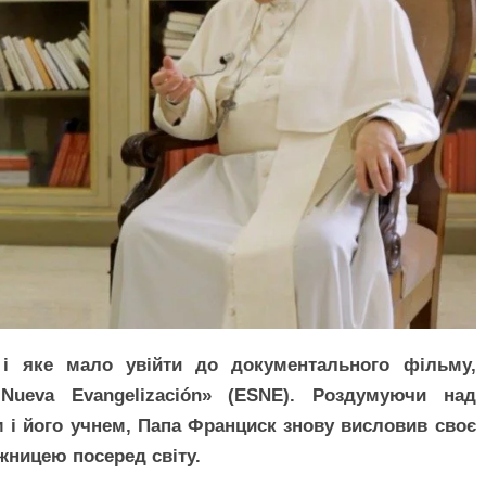
 і яке мало увійти до документального фільму,
Nueva Evangelización» (ESNE). Роздумуючи над
м і його учнем, Папа Франциск знову висловив своє
ницею посеред світу.