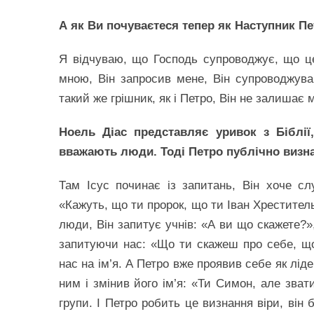
А як Ви почуваєтеся тепер як Наступник П
Я відчуваю, що Господь супроводжує, що це 
мною, Він запросив мене, Він супроводжува
такий же грішник, як і Петро, Він не залишає 
Ноель Діас представляє уривок з Біблії,
вважають люди. Тоді Петро публічно визна
Там Ісус починає із запитань, Він хоче с
«Кажуть, що ти пророк, що ти Іван Хреститель
люди, Він запитує учнів: «А ви що скажете?»
запитуючи нас: «Що ти скажеш про себе, що
нас на ім’я. А Петро вже проявив себе як лід
ним і змінив його ім’я: «Ти Симон, але зва
групи. І Петро робить це визнання віри, він 