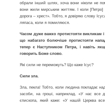
обрали інший шлях, хоча вони ніколи не пом
вони жили мирським життям. І коли [Петро] п
дорога – хрест». Тобто, я довіряю слову Ісус
ляпаса, коли я помиляюся.
Часом дуже важко протистояти викликам і 
що набагато болючіше протистояти напад
тепер є Наступником Петра, і навіть якщ
говорить Боже слово.
Які сили не переможуть? Що каже Ісус?
Сили зла.
Зла, пекла! Тобто, коли людина покладає над
засоби, на гроші, наприклад. «У нас все 
єпископа, який каже: «У нашій Церква вс