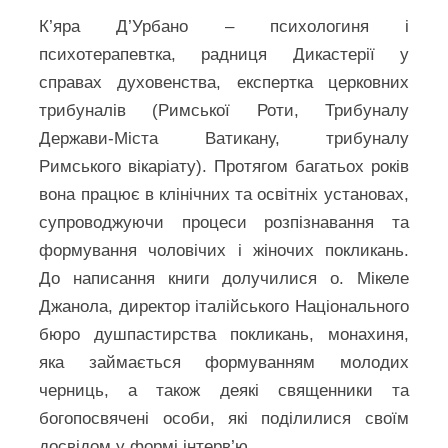
К’яра Д’Урбано – психологиня і
психотерапевтка, радниця Дикастерії у
справах духовенства, експертка церковних
трибуналів (Римської Роти, Трибуналу
Держави-Міста Ватикану, трибуналу
Римського вікаріату). Протягом багатьох років
вона працює в клінічних та освітніх установах,
супроводжуючи процеси розпізнавання та
формування чоловічих і жіночих покликань.
До написання книги долучилися о. Мікеле
Джанола, директор італійського Національного
бюро душпастирства покликань, монахиня,
яка займається формуванням молодих
черниць, а також деякі священники та
богопосвячені особи, які поділилися своїм
досвідом у формі інтерв’ю.