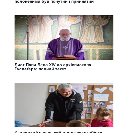
полоненими був почутий і прийнятий
Лист Папи Лева XIV до архієпископа
Ґаллаґера: повний текст
Кардинал Краєвський організував збірку