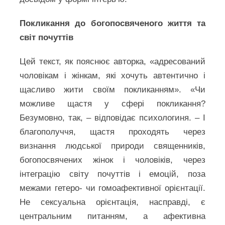
Покликання до богопосвяченого життя та
світ почуттів
Цей текст, як пояснює авторка, «адресований
чоловікам і жінкам, які хочуть автентично і
щасливо жити своїм покликанням». «Чи
можливе щастя у сфері покликання?
Безумовно, так, – відповідає психологиня. – І
благополуччя, щастя проходять через
визнання людської природи священників,
богопосвячених жінок і чоловіків, через
інтеграцію світу почуттів і емоцій, поза
межами гетеро- чи гомоафективної орієнтації.
Не сексуальна орієнтація, насправді, є
центральним питанням, а афективна