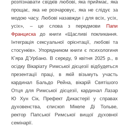
розпізнавати свідків любові, яка приймає, яка
прощає, яка не розчаровує, яка не слідує за
модою часу. Любові назавжди і для всіх, усіх,
усіх», – це слова з передмови
Папи
Франциска
до книги «Щасливі покликання.
Інтеграція сексуальної орієнтації, любові та
стосунків». Упорядником книги є психологиня
Кʼяра ДʼУрбано. В середу, 9 квітня 2025 р., в
осідку Вікаріату Римської дієцезії відбудеться
презентації праці, в якій візьмуть участь
кардинал Бальдо Рейна, вікарій Святішого
Отця для Римської дієцезії, кардинал Лазар
Ю Хун Сік, Префект Дикастерії у справах
духовенства, єпископ Мікеле Ді Тольве,
ректор Папської Римської вищої духовної
семінарії.