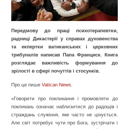
Передмову до праці психотерапевтки,
радниці Дикастерії у справах духовенства
та екпертки ватиканських і церковних
трибуналів написав Папа Франциск. Книга
розглядає важливість формування до
зрілості в сфері почуттів і стосунків.
Про це пише
Vatican News
.
«Говорити про покликання і промовляти до
покликань означає наблизитися до радощів і
страждань служіння, яке часто не цінується.
Але світ потребує чути про Бога, зустрічати і