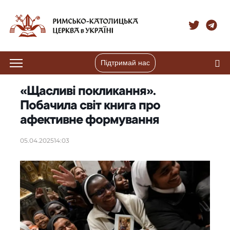
Підтримай нас
«Щасливі покликання».
Побачила світ книга про
афективне формування
05.04.2025
14:03