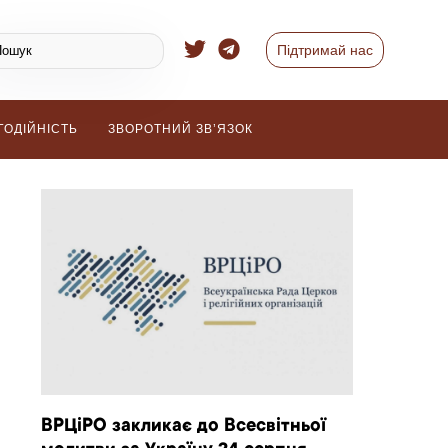
Підтримай нас
ГОДІЙНІСТЬ
ЗВОРОТНИЙ ЗВ’ЯЗОК
ВРЦіРО закликає до Всесвітньої