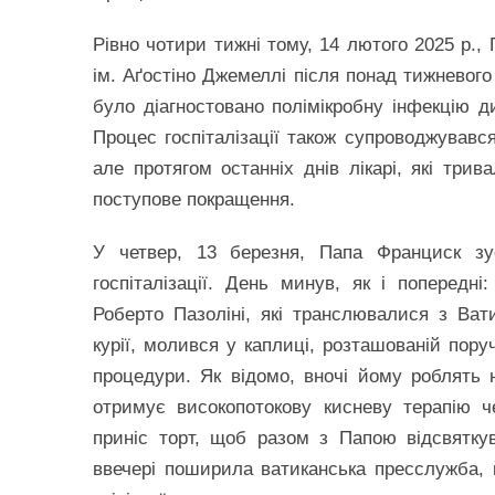
Рівно чотири тижні тому, 14 лютого 2025 р.,
ім. Аґостіно Джемеллі після понад тижневого
було діагностовано полімікробну інфекцію 
Процес госпіталізації також супроводжувавс
але протягом останніх днів лікарі, які три
поступове покращення.
У четвер, 13 березня, Папа Франциск зус
госпіталізації. День минув, як і попередн
Роберто Пазоліні, які транслювалися з Ват
курії, молився у каплиці, розташованій пору
процедури. Як відомо, вночі йому роблять н
отримує високопотокову кисневу терапію ч
приніс торт, щоб разом з Папою відсвяткув
ввечері поширила ватиканська пресслужба, 