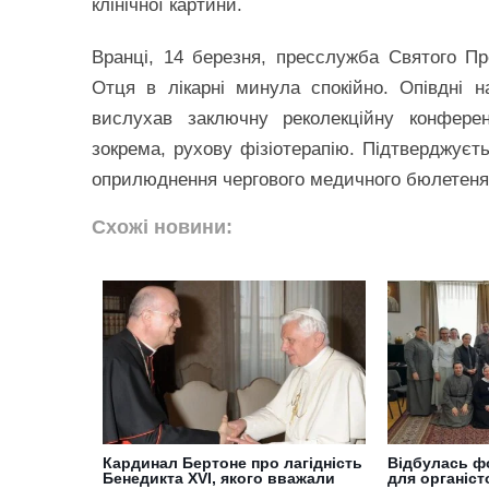
клінічної картини.
Вранці, 14 березня, пресслужба Святого Пр
Отця в лікарні минула спокійно. Опівдні 
вислухав заключну реколекційну конферен
зокрема, рухову фізіотерапію. Підтверджуєтьс
оприлюднення чергового медичного бюлетеня
Схожі новини:
Кардинал Бертоне про лагідність
Відбулась ф
Бенедикта XVI, якого вважали
для органіст