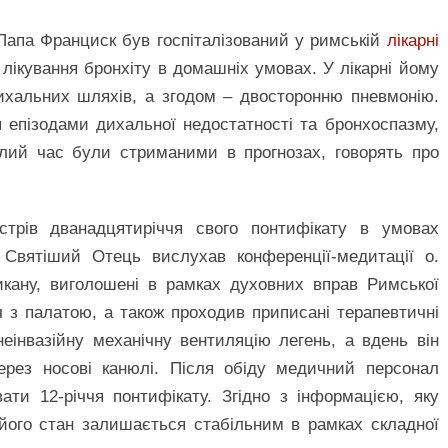
 Папа Франциск був госпіталізований у римській
лікарні
 лікування бронхіту в домашніх умовах. У лікарні йому
дихальних шляхів, а згодом – двосторонню пневмонію.
я епізодами дихальної недостатності та бронхоспазму,
валий час були стриманими в прогнозах, говорять про
трів дванадцятиріччя свого понтифікату в умовах
і: Святіший Отець вислухав конференції-медитації о.
икану, виголошені в рамках духовних вправ Римської
ч з палатою, а також проходив приписані терапевтичні
еінвазійну механічну вентиляцію легень, а вдень він
ерез носові канюлі. Після обіду медичний персонал
ати 12-річчя понтифікату. Згідно з інформацією, яку
його стан залишається стабільним в рамках складної