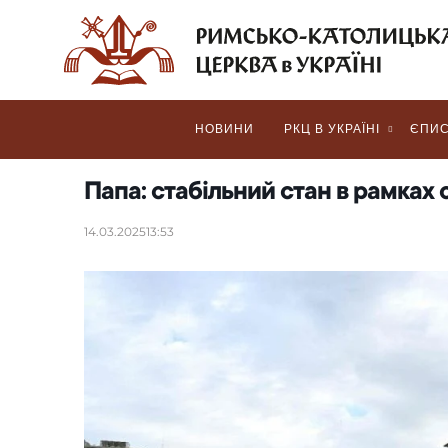
НОВИНИ
РКЦ В УКРАЇНІ
ЄПИС
Папа: стабільний стан в рамках 
14.03.2025
13:53