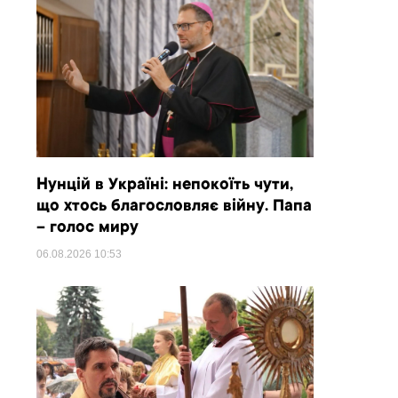
Нунцій в Україні: непокоїть чути,
що хтось благословляє війну. Папа
– голос миру
06.08.2026
10:53