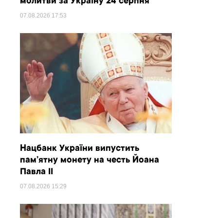
молитви за Україну 24 серпня
07.08.2026
17:53
Нацбанк України випустить
пам’ятну монету на честь Йоана
Павла II
07.08.2026
15:29