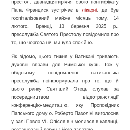
престол, дванадцятиріччя свого понтифікату
Папа Франциск зустрічає в
лікарні
, де був
госпіталізований майже місяць тому, 14
лютого. Вранці, 13 березня 2025 р.,
пресслужба Святого Престолу повідомила про
те, що чергова ніч минула спокійно.
Як відомо, цього тижня у Ватикані тривають
духовні вправи для Римської курії. Тож у
обідньому повідомленні ватиканська
пресслужба поінформувала про те, що й
цього ранку Святіший Отець слухав за
посередництвом відеотрансляції
конференцію-медитацію, яку Проповідник
Папського дому о. Роберто Пазоліні виголосив
у залі Павла VI. Опісля він молився в каплиці,
розташованій поруч з його палатою.