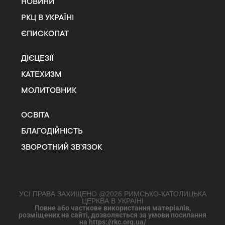
НОВИНИ
РКЦ В УКРАЇНІ
ЄПИСКОПАТ
ДІЄЦЕЗІЇ
КАТЕХИЗМ
МОЛИТОВНИК
ОСВІТА
БЛАГОДІЙНІСТЬ
ЗВОРОТНИЙ ЗВ’ЯЗОК
УСІ ПРАВА ЗАХИЩЕНО @2026 РИМСЬКО-КАТОЛИЦЬКА
ЦЕРКВА В УКРАЇНІ
Повне або часткове використання матеріалів,
розміщених на сайті, дозволяється за умови посилання
на https://rkc.org.ua/