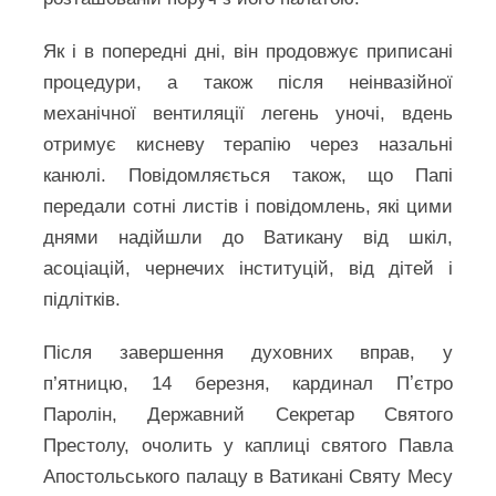
Як і в попередні дні, він продовжує приписані
процедури, а також після неінвазійної
механічної вентиляції легень уночі, вдень
отримує кисневу терапію через назальні
канюлі. Повідомляється також, що Папі
передали сотні листів і повідомлень, які цими
днями надійшли до Ватикану від шкіл,
асоціацій, чернечих інституцій, від дітей і
підлітків.
Після завершення духовних вправ, у
п’ятницю, 14 березня, кардинал Пʼєтро
Паролін, Державний Секретар Святого
Престолу, очолить у каплиці святого Павла
Апостольського палацу в Ватикані Святу Месу