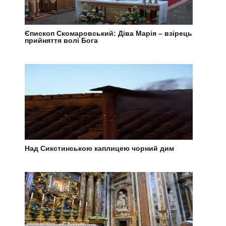
Єпископ Скомаровський: Діва Марія – взірець
прийняття волі Бога
Над Сикстинською каплицею чорний дим