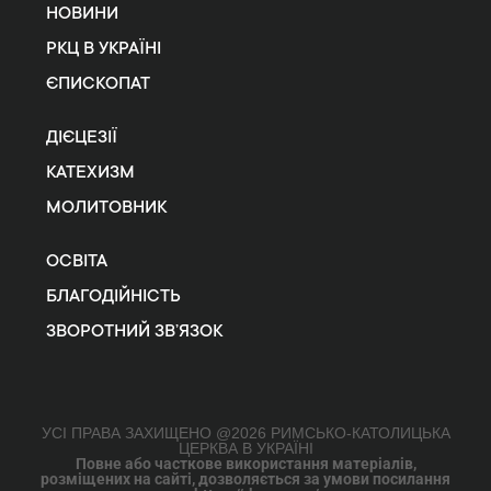
НОВИНИ
РКЦ В УКРАЇНІ
ЄПИСКОПАТ
ДІЄЦЕЗІЇ
КАТЕХИЗМ
МОЛИТОВНИК
ОСВІТА
БЛАГОДІЙНІСТЬ
ЗВОРОТНИЙ ЗВ’ЯЗОК
УСІ ПРАВА ЗАХИЩЕНО @2026 РИМСЬКО-КАТОЛИЦЬКА
ЦЕРКВА В УКРАЇНІ
Повне або часткове використання матеріалів,
розміщених на сайті, дозволяється за умови посилання