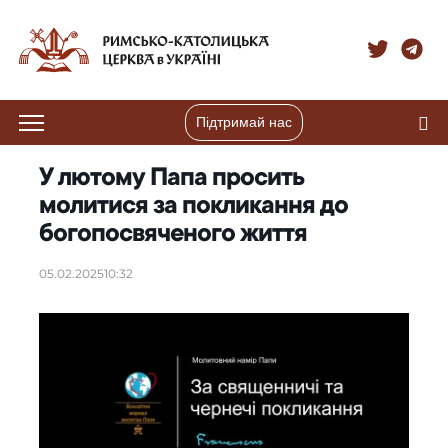
Підтримай нас
У лютому Папа просить
молитися за покликання до
богопосвяченого життя
05.02.2025
10:32