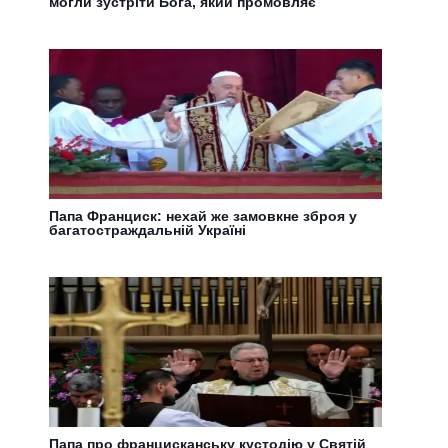
могли зустріти Бога, який промовляє
Папа Франциск: нехай же замовкне зброя у
багатостраждальній Україні
Папа про францисканську кустодію у Святій