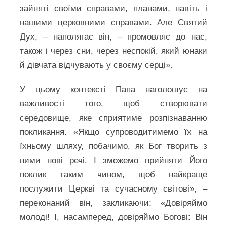
зайняті своїми справами, планами, навіть і
нашими церковними справами. Але Святий
Дух, – наполягає він, – промовляє до нас,
також і через сни, через неспокій, який юнаки
й дівчата відчувають у своєму серці».
У цьому контексті Папа наголошує на
важливості того, щоб створювати
середовище, яке сприятиме розпізнаванню
покликання. «Якщо супроводитимемо їх на
їхньому шляху, побачимо, як Бог творить з
ними нові речі. І зможемо прийняти Його
поклик таким чином, щоб найкраще
послужити Церкві та сучасному світові», –
переконаний він, закликаючи: «Довіряймо
молоді! І, насамперед, довіряймо Богові: Він