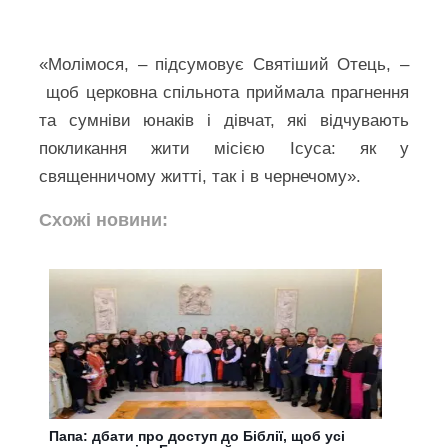
«Молімося, – підсумовує Святіший Отець, –
щоб церковна спільнота приймала прагнення
та сумніви юнаків і дівчат, які відчувають
покликання жити місією Ісуса: як у
священничому житті, так і в чернечому».
Схожі новини:
Папа: дбати про доступ до Біблії, щоб усі