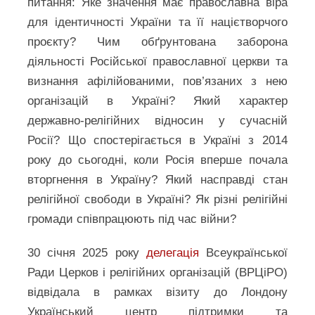
питання: Яке значення має православна віра
для ідентичності України та її націєтворчого
проєкту? Чим обґрунтована заборона
діяльності Російської православної церкви та
визнання афілійованими, пов’язаних з нею
організацій в Україні? Який характер
державно-релігійних відносин у сучасній
Росії? Що спостерігається в Україні з 2014
року до сьогодні, коли Росія вперше почала
вторгнення в Україну? Який насправді стан
релігійної свободи в Україні? Як різні релігійні
громади співпрацюють під час війни?
30 січня 2025 року
делегація
Всеукраїнської
Ради Церков і релігійних організацій (ВРЦіРО)
відвідала в рамках візиту до Лондону
Український центр підтримки та