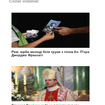
Схожі новини:
Рим: юрби молоді біля труни з тілом бл. Пʼєра
Джорджо Фрассаті