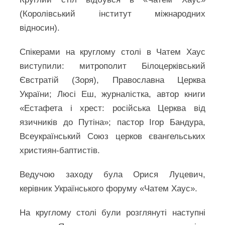
(Королівський інститут міжнародних
відносин).
Спікерами на круглому столі в Чатем Хаус
виступили: митрополит Білоцерківський
Євстратій (Зоря), Православна Церква
України; Люсі Еш, журналістка, автор книги
«Естафета і хрест: російська Церква від
язичників до Путіна»; пастор Ігор Бандура,
Всеукраїнський Союз церков євангельських
християн-баптистів.
Ведучою заходу була Орися Луцевич,
керівник Українського форуму «Чатем Хаус».
На круглому столі були розглянуті наступні