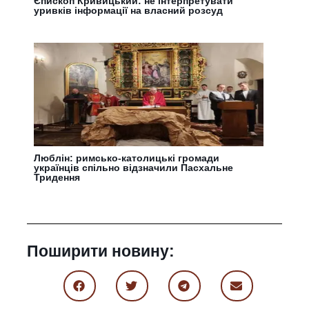
Єпископ Кривицький: не інтерпретувати
уривків інформації на власний розсуд
Люблін: римсько-католицькі громади
українців спільно відзначили Пасхальне
Тридення
Поширити новину: