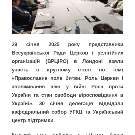
29 січня 2025 року представники
Всеукраїнської Ради Церков і релігійних
організацій (ВРЦіРО) в Лондоні взяли
участь в круглому столі по темі
«Православне поле битви. Роль Церкви і
зловживання нею у війні Росії проти
України та стан свободи віросповідання в
Україні». 30 січня делегація відвідала
кафедральний собор УГКЦ та Український
центр підтримки.
Круглий стіл відбувся в «Чатем Хаус»