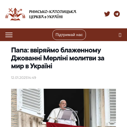
Підтримай нас
Папа: ввіряймо блаженному
Джованні Мерліні молитви за
мир в Україні
12.01.2025
14:49