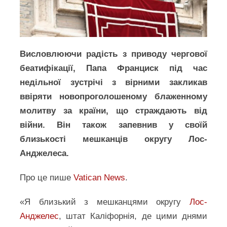
Висловлюючи радість з приводу чергової
беатифікації, Папа Франциск під час
недільної зустрічі з вірними закликав
ввіряти новопроголошеному блаженному
молитву за країни, що страждають від
війни. Він також запевнив у своїй
близькості мешканців округу Лос-
Анджелеса.
Про це пише
Vatican News
.
«Я близький з мешканцями округу
Лос-
Анджелес
, штат Каліфорнія, де цими днями