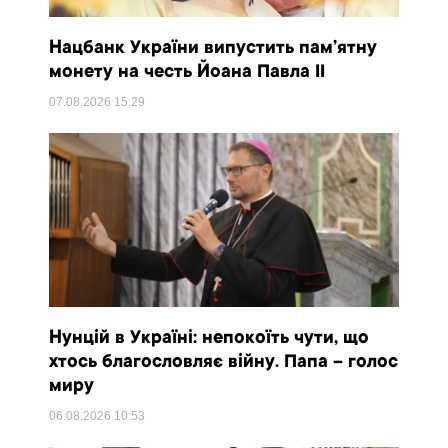
Нацбанк України випустить пам’ятну
монету на честь Йоана Павла II
07.08.2026
15:29
Нунцій в Україні: непокоїть чути, що
хтось благословляє війну. Папа – голос
миру
06.08.2026
10:53