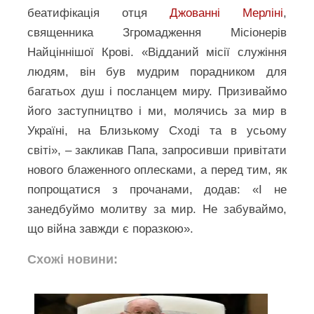
беатифікація отця
Джованні Мерліні
,
священника Згромадження Місіонерів
Найціннішої Крові. «Відданий місії служіння
людям, він був мудрим порадником для
багатьох душ і посланцем миру. Призиваймо
його заступництво і ми, молячись за мир в
Україні, на Близькому Сході та в усьому
світі», – закликав Папа, запросивши привітати
нового блаженного оплесками, а перед тим, як
попрощатися з прочанами, додав: «І не
занедбуймо молитву за мир. Не забуваймо,
що війна завжди є поразкою».
Схожі новини: