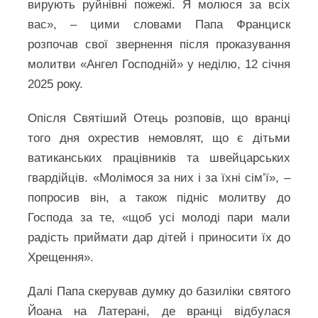
вирують руйнівні пожежі. Я молюся за всіх
вас», – цими словами Папа Франциск
розпочав свої звернення після проказування
молитви «Ангел Господній» у неділю, 12 січня
2025 року.
Опісля Святіший Отець розповів, що вранці
того дня охрестив немовлят, що є дітьми
ватиканських працівників та швейцарських
гвардійців. «Молімося за них і за їхні сім’ї», –
попросив він, а також підніс молитву до
Господа за те, «щоб усі молоді пари мали
радість приймати дар дітей і приносити їх до
Хрещення».
Далі Папа скерував думку до базиліки святого
Йоана на Латерані, де вранці відбулася