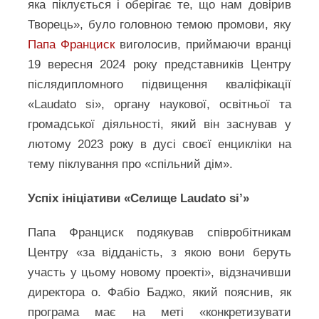
яка піклується і оберігає те, що нам довірив
Творець», було головною темою промови, яку
Папа Франциск
виголосив, приймаючи вранці
19 вересня 2024 року представників Центру
післядипломного підвищення кваліфікації
«Laudato si», органу наукової, освітньої та
громадської діяльності, який він заснував у
лютому 2023 року в дусі своєї енцикліки на
тему піклування про «спільний дім».
Успіх ініціативи «Селище Laudato si’»
Папа Франциск подякував співробітникам
Центру «за відданість, з якою вони беруть
участь у цьому новому проекті», відзначивши
директора о. Фабіо Баджо, який пояснив, як
програма має на меті «конкретизувати