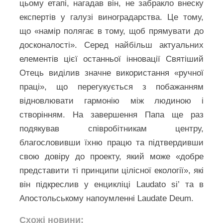
цьому етапі, нагадав він, не забракло внеску
експертів у галузі виноградарства. Це тому,
що «намір полягає в тому, щоб прямувати до
досконалості». Серед найбільш актуальних
елементів цієї останньої інновації Святіший
Отець виділив значне використання «ручної
праці», що перегукується з побажанням
відновлювати гармонію між людиною і
створінням. На завершення Папа ще раз
подякував співробітникам центру,
благословивши їхню працю та підтвердивши
свою довіру до проекту, який може «добре
представити ті принципи цілісної екології», які
він підкреслив у енцикліці Laudato si’ та в
Апостольському напоумленні Laudate Deum.
Схожі новини: