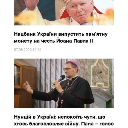
Нацбанк України випустить пам’ятну
монету на честь Йоана Павла II
07.08.2026
15:29
Нунцій в Україні: непокоїть чути, що
хтось благословляє війну. Папа – голос