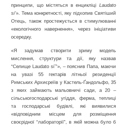
принципи, що містяться в енцикліці
Laudato
si’
». Тема конкретності, яку підхопив Святіший
Отець, також простежується в стимулюванні
«екологічного навернення», через ініціативи
осередку.
«Я задумав створити зриму модель
мислення, структури та дії, яку назвав
“Селище Laudato siʼ”», – пояснив Папа, маючи
на увазі 55 гектарів літньої резиденції
Римських Архиєреїів у Кастель-Ґандольфо, 35
з яких займають мальовничі сади, а 20 –
сільськогосподарські угіддя, ферма, теплиці
та господарські будівлі, які виявилися
«відповідним місцем для розміщення
своєрідної “лабораторії”, в якій можна було б