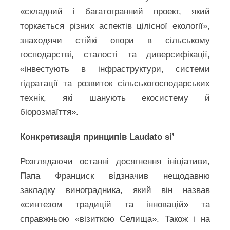
«складний і багатогранний проект, який
торкається різних аспектів цілісної екології»,
знаходячи стійкі опори в сільському
господарстві, сталості та диверсифікації,
«інвестують в інфраструктури, системи
гідратації та розвиток сільськогосподарських
технік, які шанують екосистему й
біорозмаїття».
Конкретизація принципів Laudato si’
Розглядаючи останні досягнення ініціативи,
Папа Франциск відзначив нещодавню
закладку виноградника, який він назвав
«синтезом традицій та інновацій» та
справжньою «візиткою Селища». Також і на