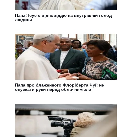
Папа: Ісус є відповіддю на внутрішній голод
людини
Папа про блаженного Флоріберта Чуї: не
опускати руки перед обличчям зла