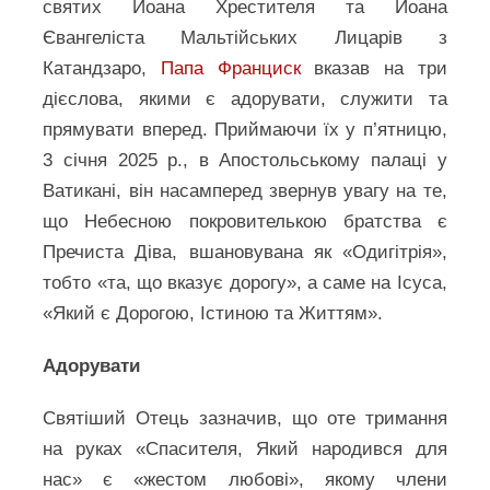
святих Йоана Хрестителя та Йоана
Євангеліста Мальтійських Лицарів з
Катандзаро,
Папа Франциск
вказав на три
дієслова, якими є адорувати, служити та
прямувати вперед. Приймаючи їх у п’ятницю,
3 січня 2025 р., в Апостольському палаці у
Ватикані, він насамперед звернув увагу на те,
що Небесною покровителькою братства є
Пречиста Діва, вшановувана як «Одигітрія»,
тобто «та, що вказує дорогу», а саме на Ісуса,
«Який є Дорогою, Істиною та Життям».
Адорувати
Святіший Отець зазначив, що оте тримання
на руках «Спасителя, Який народився для
нас» є «жестом любові», якому члени