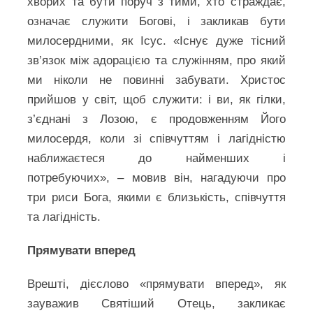
хворих та бути поруч з тими, хто страждає,
означає служити Богові, і закликав бути
милосердними, як Ісус. «Існує дуже тісний
зв’язок між адорацією та служінням, про який
ми ніколи не повинні забувати. Христос
прийшов у світ, щоб служити: і ви, як гілки,
з’єднані з Лозою, є продовженням Його
милосердя, коли зі співчуттям і лагідністю
наближаєтеся до найменших і
потребуючих»,
–
мовив він, нагадуючи про
три риси Бога, якими є близькість, співчуття
та лагідність.
Прямувати вперед
Врешті, дієслово «прямувати вперед», як
зауважив Святіший Отець, закликає