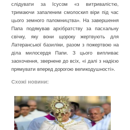
слідувати за Ісусом «з витривалістю,
тримаючи запаленим смолоскип віри під час
цього земного паломництва». На завершення
Папа подякував архібратству за пасхальну
свічку, яку вони щороку жертвують для
Латеранської базиліки, разом з пожертвою на
діла милосердя Папи. З цього випливає
заохочення, звернене до всіх, «і далі з надією
прямувати вперед дорогою великодушності».
Схожі новини: