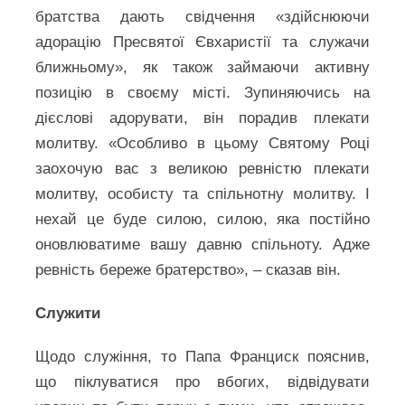
братства дають свідчення «здійснюючи
адорацію Пресвятої Євхаристії та служачи
ближньому», як також займаючи активну
позицію в своєму місті. Зупиняючись на
дієслові адорувати, він порадив плекати
молитву. «Особливо в цьому Святому Році
заохочую вас з великою ревністю плекати
молитву, особисту та спільнотну молитву. І
нехай це буде силою, силою, яка постійно
оновлюватиме вашу давню спільноту. Адже
ревність береже братерство», – сказав він.
Служити
Щодо служіння, то Папа Франциск пояснив,
що піклуватися про вбогих, відвідувати