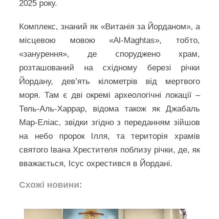
2025 року.
Комплекс, знаний як «Витанія за Йорданом», а
місцевою мовою «Al-Maghtas», тобто,
«занурення», де споруджено храм,
розташований на східному березі річки
Йордану, дев’ять кілометрів від мертвого
моря. Там є дві окремі археологічні локації –
Тель-Аль-Харрар, відома також як Джабаль
Мар-Еліас, звідки згідно з переданням зійшов
на небо пророк Ілля, та територія храмів
святого Івана Хрестителя поблизу річки, де, як
вважається, Ісус охрестився в Йордані.
Схожі новини: