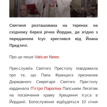
Святиня розташована на теренах на
східному березі річки Йордан, де згідно з
переданням Ісус хрестився від Йоана
Предтечі.
Про це пише
Vatican News
.
Пресслужба Святого Престолу повідомила
про те, що Папа Франциск призначив
Державного Секретаря Святого Престолу
кардинала
Пʼєтро Пароліна
Папським Легатом
на посвячення храму Хрещення Ісуса в
Йорданії. Богослужіння відбудеться 10 січня