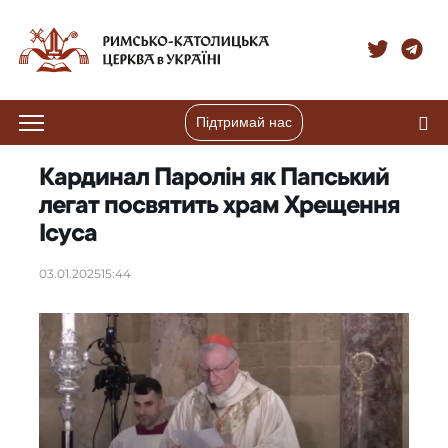
Підтримай нас
Кардинал Паролін як Папський
легат посвятить храм Хрещення
Ісуса
03.01.2025
15:44