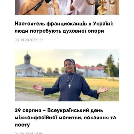
Настоятель францисканців в Україні:
люди потребують духовної опори
05.08.2026
09:37
29 серпня – Всеукраїнський день
міжконфесійної молитви, покаяння та
посту