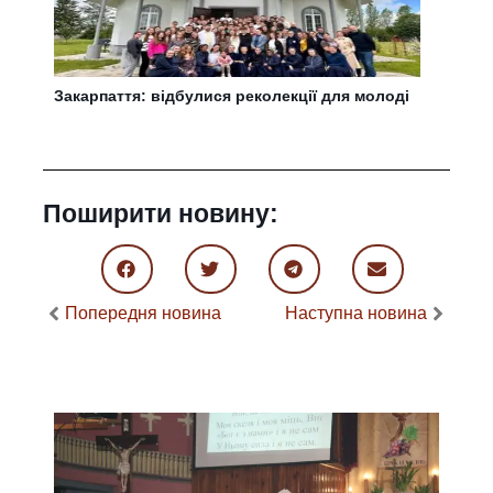
Закарпаття: відбулися реколекції для молоді
Поширити новину:
Попередня новина
Наступна новина