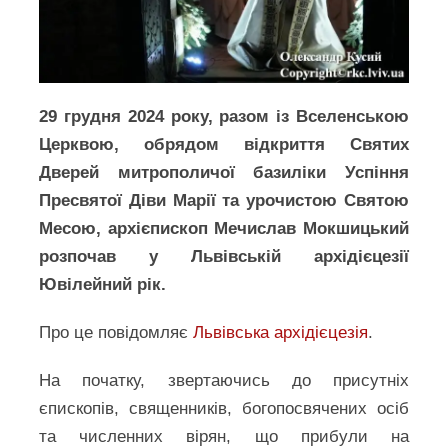
29 грудня 2024 року, разом із Вселенською
Церквою, обрядом відкриття Святих
Дверей митрополичої базиліки Успіння
Пресвятої Діви Марії та урочистою Святою
Месою, архієпископ Мечислав Мокшицький
розпочав у Львівській архідієцезії
Ювілейний рік.
Про це повідомляє
Львівська архідієцезія
.
На початку, звертаючись до присутніх
єпископів, священників, богопосвячених осіб
та численних вірян, що прибули на