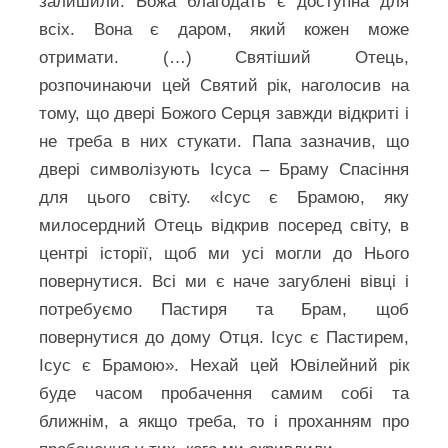
залишили. Божа благодать є доступна для
всіх. Вона є даром, який кожен може
отримати. (…) Святіший Отець,
розпочинаючи цей Святий рік, наголосив на
тому, що двері Божого Серця завжди відкриті і
не треба в них стукати. Папа зазначив, що
двері символізують Ісуса – Браму Спасіння
для цього світу. «Ісус є Брамою, яку
милосердний Отець відкрив посеред світу, в
центрі історії, щоб ми усі могли до Нього
повернутися. Всі ми є наче загублені вівці і
потребуємо Пастиря та Брам, щоб
повернутися до дому Отця. Ісус є Пастирем,
Ісус є Брамою». Нехай цей Ювілейний рік
буде часом пробачення самим собі та
ближнім, а якщо треба, то і проханням про