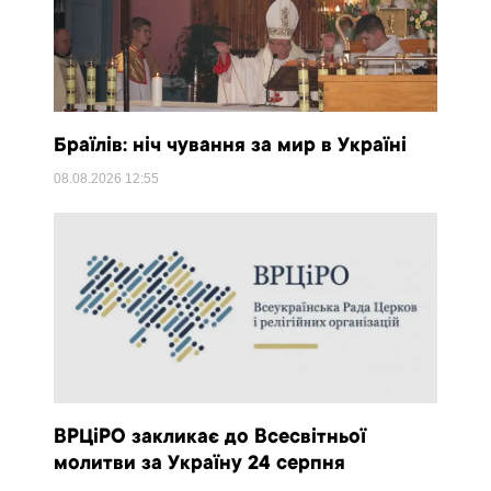
Браїлів: ніч чування за мир в Україні
08.08.2026
12:55
ВРЦіРО закликає до Всесвітньої
молитви за Україну 24 серпня