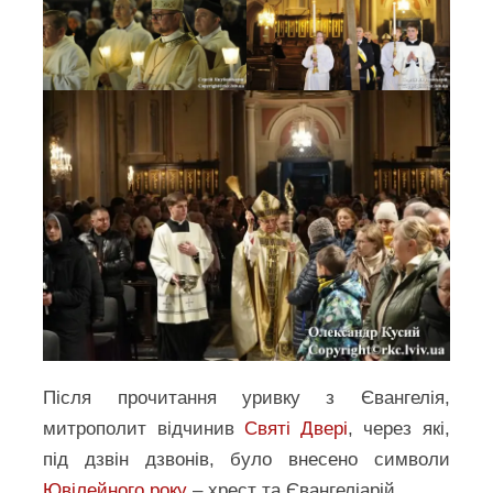
Після прочитання уривку з Євангелія,
митрополит відчинив
Святі Двері
, через які,
під дзвін дзвонів, було внесено символи
Ювілейного року
– хрест та Євангеліарій.