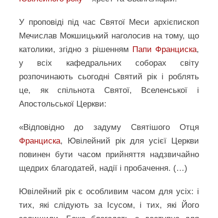
У проповіді під час Святої Меси архієпископ
Мечислав Мокшицький наголосив на тому, що
католики, згідно з рішенням
Папи Франциска
,
у всіх кафедральних соборах світу
розпочинають сьогодні Святий рік і роблять
це, як спільнота Святої, Вселенської і
Апостольської Церкви:
«Відповідно до задуму Святішого Отця
Франциска
, Ювілейний рік для усієї Церкви
повинен бути часом прийняття надзвичайно
щедрих благодатей, надії і пробачення. (…)
Ювілейний рік є особливим часом для усіх: і
тих, які слідують за Ісусом, і тих, які Його