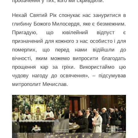
пробачення у тих, кого ми скривдили.
Нехай Святий Рік спонукає нас зануритися в
глибину Божого Милосердя, яке є безмежним.
Пригадую, що ювілейний відпуст є
призначений для кожного з нас особисто і для
померлих, що перед нами відійшли до
вічності, яким можемо випросити благодать
прощення кар за гріхи. Використаймо цю
чудову нагоду до освячення», – підсумував
митрополит Мечислав.