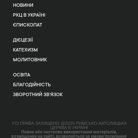
НОВИНИ
РКЦ В УКРАЇНІ
ЄПИСКОПАТ
ДІЄЦЕЗІЇ
КАТЕХИЗМ
МОЛИТОВНИК
ОСВІТА
БЛАГОДІЙНІСТЬ
ЗВОРОТНИЙ ЗВ’ЯЗОК
УСІ ПРАВА ЗАХИЩЕНО @2026 РИМСЬКО-КАТОЛИЦЬКА
ЦЕРКВА В УКРАЇНІ
Повне або часткове використання матеріалів,
розміщених на сайті, дозволяється за умови посилання