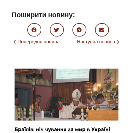
Поширити новину:
Попередня новина
Наступна новина
Браїлів: ніч чування за мир в Україні