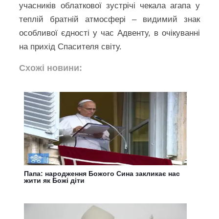
учасників облаткової зустрічі чекала агапа у
теплій братній атмосфері – видимий знак
особливої єдності у час Адвенту, в очікуванні
на прихід Спасителя світу.
Схожі новини:
Папа: народження Божого Сина закликає нас
жити як Божі діти