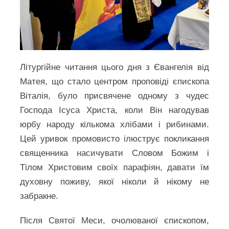
Літургійне читання цього дня з Євангелія від
Матея, що стало центром проповіді єпископа
Віталія, було присвячене одному з чудес
Господа Ісуса Христа, коли Він нагодував
юрбу народу кількома хлібами і рибинами.
Цей уривок промовисто ілюструє покликання
священника насичувати Словом Божим і
Тілом Христовим своїх парафіян, давати їм
духовну поживу, якої ніколи й нікому не
забракне.
Після Святої Меси, очолюваної єпископом,