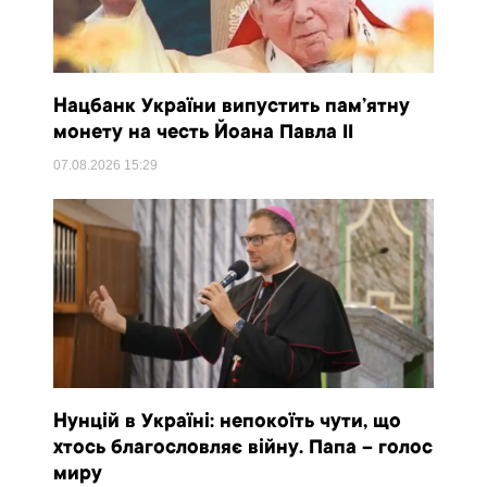
Нацбанк України випустить пам’ятну
монету на честь Йоана Павла II
07.08.2026
15:29
Нунцій в Україні: непокоїть чути, що
хтось благословляє війну. Папа – голос
миру