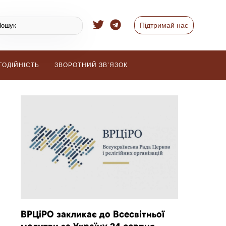
Підтримай нас
ГОДІЙНІСТЬ
ЗВОРОТНИЙ ЗВ’ЯЗОК
ВРЦіРО закликає до Всесвітньої