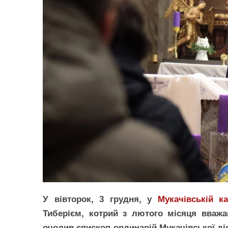
У вівторок, 3 грудня, у
Мукачівській ка
Тиберієм, котрий з лютого місяця вважа
очолив єпископ-ординарій Мукачівської ді