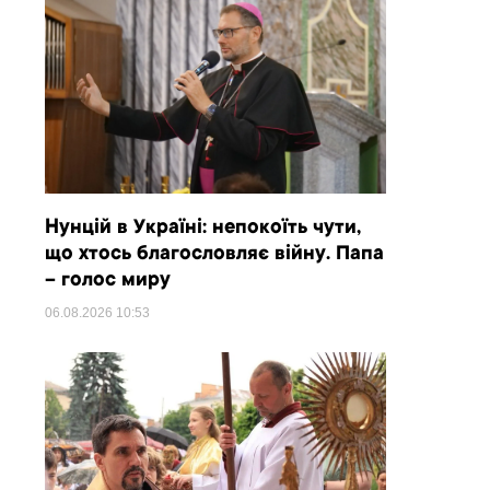
Нунцій в Україні: непокоїть чути,
що хтось благословляє війну. Папа
– голос миру
06.08.2026
10:53