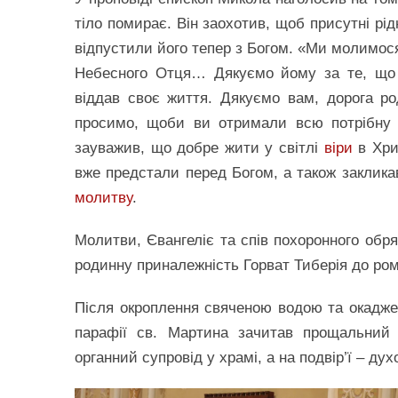
тіло помирає. Він заохотив, щоб присутні рі
відпустили його тепер з Богом. «Ми молимося
Небесного Отця… Дякуємо йому за те, що 
віддав своє життя. Дякуємо вам, дорога ро
просимо, щоби ви отримали всю потрібну с
зауважив, що добре жити у світлі
віри
в Хри
вже предстали перед Богом, а також закликав
молитву
.
Молитви, Євангеліє та спів похоронного обр
родинну приналежність Горват Тиберія до ром
Після окроплення свяченою водою та окадж
парафії св. Мартина зачитав прощальний 
органний супровід у храмі, а на подвір’ї – д