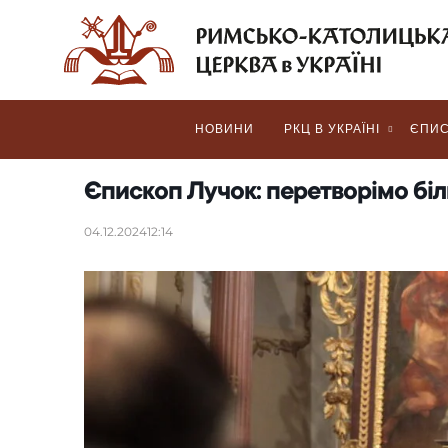
НОВИНИ
РКЦ В УКРАЇНІ
ЄПИС
Єпископ Лучок: перетворімо біл
04.12.2024
12:14