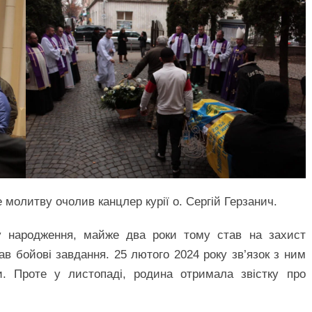
молитву очолив канцлер курії о. Сергій Герзанич.
у народження, майже два роки тому став на захист
в бойові завдання. 25 лютого 2024 року зв’язок з ним
и. Проте у листопаді, родина отримала звістку про