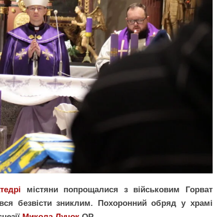
тедрі
містяни попрощалися з військовим Горват
вся безвісти зниклим. Похоронний обряд у храмі
єцезії
Микола Лучок
ОР.