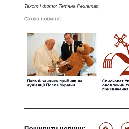
Текст і фото: Тетяна Решетар
Схожі новини:
Папа Франциск прийняв на
Єпископат У
аудієнції Посла України
оновлений те
присвячення
Поширити новину: