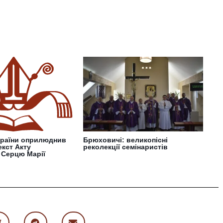
країни оприлюднив
Брюховичі: великопісні
кст Акту
реколекції семінаристів
 Серцю Марії