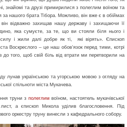
дні, знайомі та друзі примирилися з полеглим воїном та
 за нашого брата Тібора. Можливо, він вже є в обіймах
він відважно захищав нашу державу і захищаючи її
дино, яка сумуєте, за те, що ви стояли біля нього і
илу і жили далі добре як ті, які вірять». Єпископ
ста Воскреслого – це наш обов’язок перед тими, котрі
 до того, щоб свій біль від втрати ми перетворили на
яду лунав українською та угорською мовою з огляду на
ської спільноти міста Мукачева.
ення труни з
полеглим
воїном, настоятель мукачівської
лист, а єпископ Микола уділив благословення. Під
ухового оркестру труну винесли з кафедрального собору.