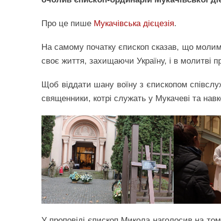
Про це пише
Мукачівська дієцезія
.
На самому початку єпископ сказав, що молимос
своє життя, захищаючи Україну, і в молитві 
Щоб віддати шану воїну з єпископом співслу
священники, котрі служать у Мукачеві та нав
У проповіді єпископ Микола наголосив на том