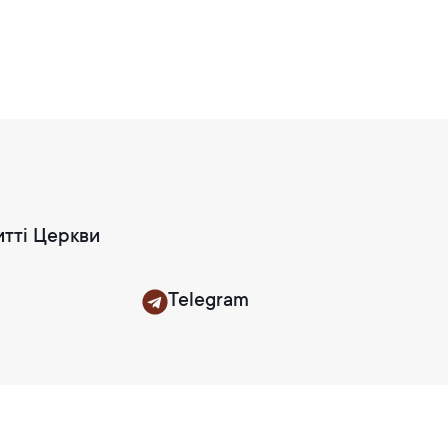
итті Церкви
Telegram