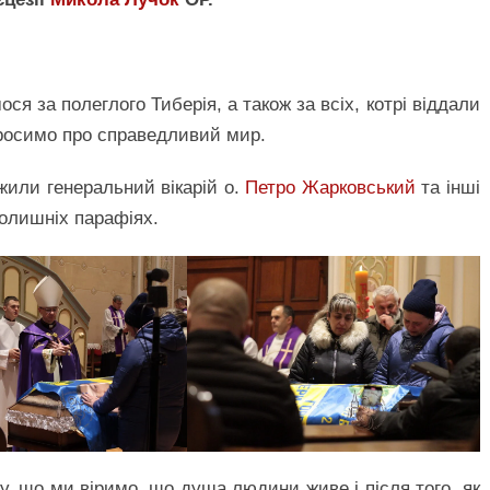
я за полеглого Тиберія, а також за всіх, котрі віддали
просимо про справедливий мир.
жили генеральний вікарій о.
Петро Жарковський
та інші
колишніх парафіях.
у, що ми віримо, що душа людини живе і після того, як