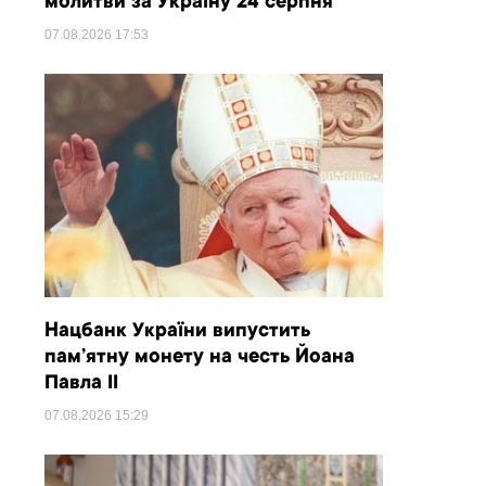
молитви за Україну 24 серпня
07.08.2026
17:53
Нацбанк України випустить
пам’ятну монету на честь Йоана
Павла II
07.08.2026
15:29