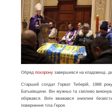
Обряд
похорону
завершився на кладовищі, де 
Старший солдат Горват Тиберій, 1988 рок
Батьківщини. Він мужньо та сміливо виконува
обірвався. Воїн вважався зниклим безвіст
повернення тіла Героя.