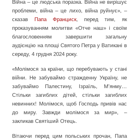
Війна – це людська поразка. Війна не вирішує
проблеми, війна – це лихо, війна руйнує», –
сказав
Папа Франциск
, перед тим, як
проказуванням молитви «Отче наш» і своїм
благословенням завершити загальну
аудієнцію на площі Святого Петра у Ватикані в
середу, 4 грудня 2024 року.
«Молімося за країни, що перебувають у стані
війни. Не забуваймо стражденну Україну, не
забуваймо Палестину, Ізраїль, М’янму…
Стільки загиблих дітей, стільки загиблих
невинних! Молімося, щоб Господь привів нас
до миру. Завжди молімося за мир», –
закликав Святіший Отець.
Вітаючи перед цим польських прочан, Папа