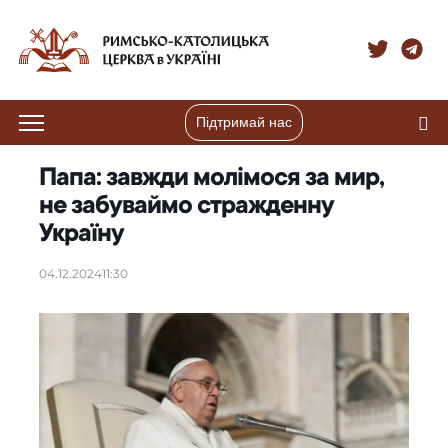
Підтримай нас
Папа: завжди молімося за мир,
не забуваймо стражденну
Україну
04.12.2024
11:30