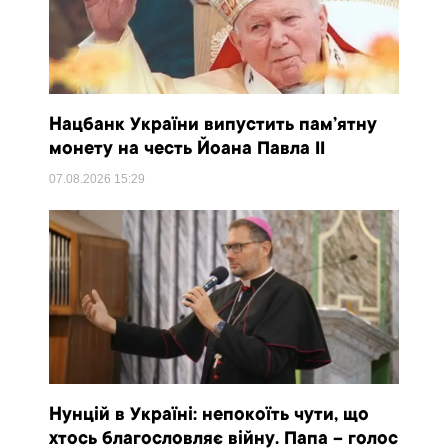
Нацбанк України випустить пам’ятну
монету на честь Йоана Павла II
07.08.2026
15:29
Нунцій в Україні: непокоїть чути, що
хтось благословляє війну. Папа – голос