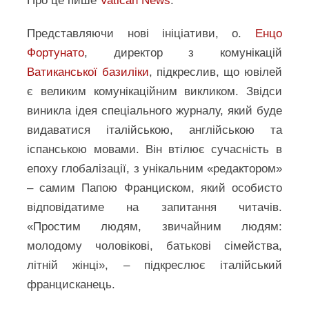
Про це пише
Vatican News
.
Представляючи нові ініціативи, о.
Енцо
Фортунато
, директор з комунікацій
Ватиканської базиліки
, підкреслив, що ювілей
є великим комунікаційним викликом. Звідси
виникла ідея спеціального журналу, який буде
видаватися італійською, англійською та
іспанською мовами. Він втілює сучасність в
епоху глобалізації, з унікальним «редактором»
– самим Папою Франциском, який особисто
відповідатиме на запитання читачів.
«Простим людям, звичайним людям:
молодому чоловікові, батькові сімейства,
літній жінці», – підкреслює італійський
францисканець.