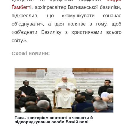
Ґамбетті
, архіпресвітер Ватиканської базиліки,
підкреслив, що «комунікувати означає
об’єднувати», а ідея полягає в тому, щоб
«об’єднати Базиліку з християнами всього
світу».
Схожі новини:
Папа: критерієм святості є чесноти й
підпорядкування особи Божій волі