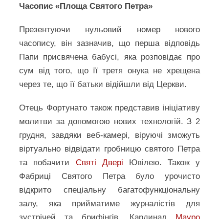
Часопис «Площа Святого Петра»
Презентуючи нульовий номер нового
часопису, він зазначив, що перша відповідь
Папи присвячена бабусі, яка розповідає про
сум від того, що її третя онука не хрещена
через те, що її батьки відійшли від Церкви.
Отець Фортунато також представив ініціативу
молитви за допомогою нових технологій. З 2
грудня, завдяки веб-камері, віруючі зможуть
віртуально відвідати гробницю святого Петра
та побачити
Святі Двері
Ювілею. Також у
Фабриці Святого Петра було урочисто
відкрито спеціальну багатофункціональну
залу, яка прийматиме журналістів для
зустрічей та брифінгів. Кардинал
Мауро