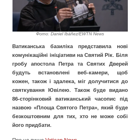
Фото: Daniel Ibáñez/EWTN News
Ватиканська базиліка представила нові
комунікаційні ініціативи на Святий Рік. Біля
гробу апостола Петра та Святих Дверей
будуть встановлені веб-камери, щоб
кожен, також і здалека, міг долучитися до
святкування Ювілею. Також буде видано
86-сторінковий ватиканський часопис під
назвою «Площа Святого Петра», який буде
безкоштовним для тих, хто не може собі
його придбати.