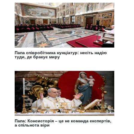
Папа співробітника нунціатур: несіть надію
туди, де бракує миру
Папа: Консисторія – це не команда експертів,
а спільнота віри