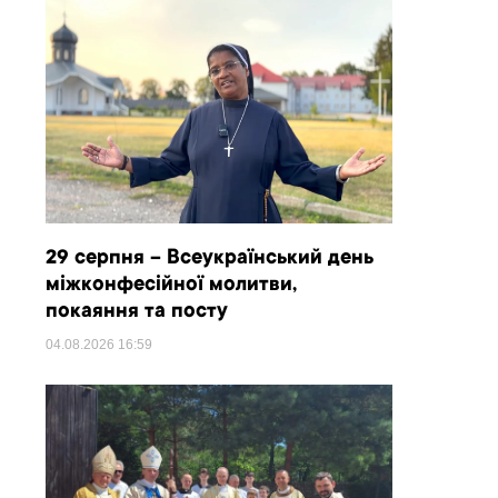
29 серпня – Всеукраїнський день
міжконфесійної молитви,
покаяння та посту
04.08.2026
16:59