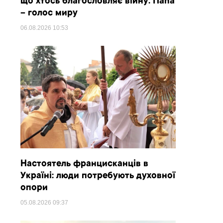
що хтось благословляє війну. Папа
– голос миру
06.08.2026
10:53
Настоятель францисканців в
Україні: люди потребують духовної
опори
05.08.2026
09:37