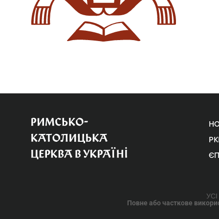
Н
РК
Є
УСІ
Повне або часткове використ