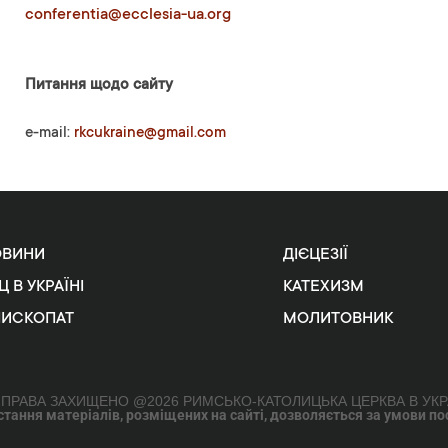
conferentia@ecclesia-ua.org
Питання щодо сайту
e-mail:
rkcukraine@gmail.com
ОВИНИ
ДІЄЦЕЗІЇ
Ц В УКРАЇНІ
КАТЕХИЗМ
ПИСКОПАТ
МОЛИТОВНИК
 ПРАВА ЗАХИЩЕНО @2026 РИМСЬКО-КАТОЛИЦЬКА ЦЕРКВА В УКР
ання матеріалів, розміщених на сайті, дозволяється за умови поси