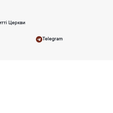
итті Церкви
Telegram