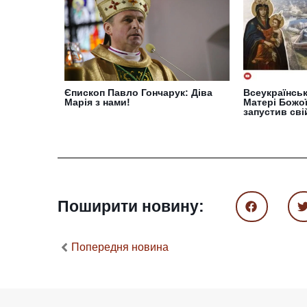
Єпископ Павло Гончарук: Діва
Всеукраїнськ
Марія з нами!
Матері Божої
запустив сві
Поширити новину:
Попередня новина