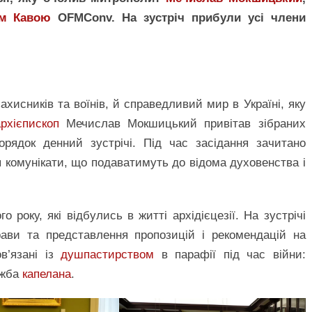
м Кавою
OFMConv. На зустріч прибули усі члени
хисників та воїнів, й справедливий мир в Україні, яку
архієпископ
Мечислав Мокшицький привітав зібраних
рядок денний зустрічі. Під час засідання зачитано
ся комунікати, що подаватимуть до відома духовенства і
о року, які відбулись в житті архідієцезії. На зустрічі
рави та представлення пропозицій і рекомендацій на
в’язані із
душпастирством
в парафії під час війни:
ужба
капелана
.