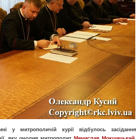
ні у митрополичій курії відбулось засідання
зії, яку очолив митрополит
Мечислав Мокшицький
,