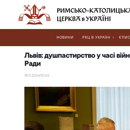
НОВИНИ
РКЦ В УКРАЇНІ
ЄПИС
Львів: душпастирство у часі ві
Ради
19.11.2024
10:04