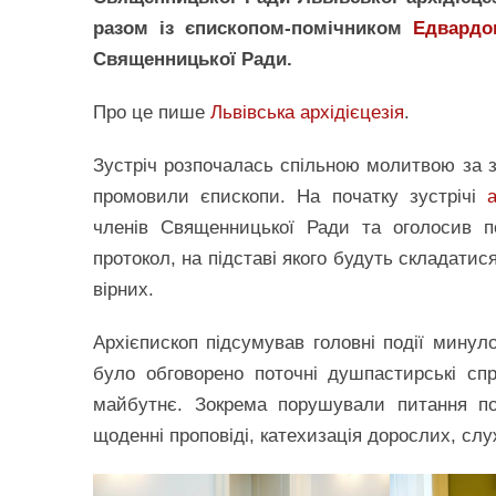
разом із єпископом-помічником
Едвардо
Священницької Ради.
Про це пише
Львівська архідієцезія
.
Зустріч розпочалась спільною молитвою за за
промовили єпископи. На початку зустрічі
членів Священницької Ради та оголосив по
протокол, на підставі якого будуть складати
вірних.
Архієпископ підсумував головні події минулог
було обговорено поточні душпастирські сп
майбутнє. Зокрема порушували питання по
щоденні проповіді, катехизація дорослих, сл