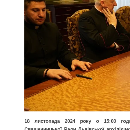
18 листопада 2024 року о 15:00 годи
Священницької Ради Львівської архідієце