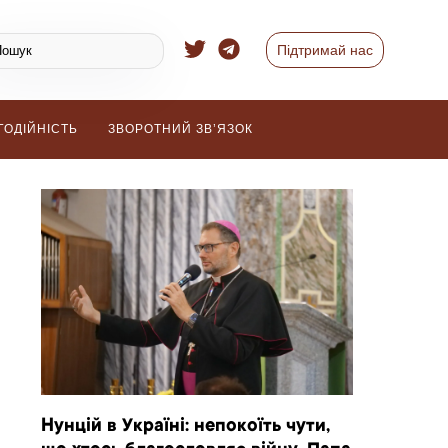
Підтримай нас
ГОДІЙНІСТЬ
ЗВОРОТНИЙ ЗВ’ЯЗОК
Нунцій в Україні: непокоїть чути,