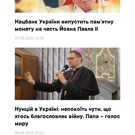
Нацбанк України випустить пам’ятну
монету на честь Йоана Павла II
07.08.2026
15:29
Нунцій в Україні: непокоїть чути, що
хтось благословляє війну. Папа – голос
миру
06.08.2026
10:53