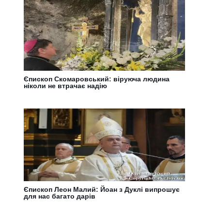
Єпископ Скомаровський: віруюча людина
ніколи не втрачає надію
Єпископ Леон Малий: Йоан з Дуклі випрошує
для нас багато дарів