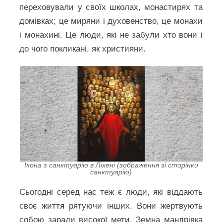
переховували у своїх школах, монастирях та
домівках; це миряни і духовенство, це монахи
і монахині. Це люди, які не забули хто вони і
до чого покликані, як християни.
Ікона з санктуарію в Ліхені (зображення зі сторінки
санктуарію)
Сьогодні серед нас теж є люди, які віддають
своє життя рятуючи інших. Вони жертвують
собою заради високої мети. Земна мандрівка