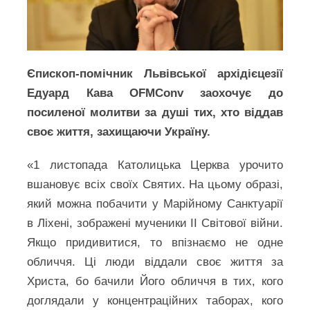
Єпископ-помічник Львівської архідієцезії
Едуард Кава OFMConv заохочує до
посиленої молитви за душі тих, хто віддав
своє життя, захищаючи Україну.
«1 листопада Католицька Церква урочито
вшановує всіх своїх Святих. На цьому образі,
який можна побачити у Марійному Санктуарії
в Ліхені, зображені мученики ІІ Світової війни.
Якщо придивитися, то впізнаємо не одне
обличчя. Ці люди віддали своє життя за
Христа, бо бачили Його обличчя в тих, кого
доглядали у концентраційних таборах, кого