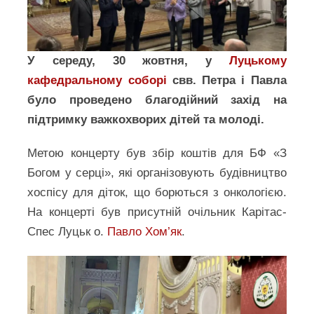
У середу, 30 жовтня, у
Луцькому
кафедральному соборі
свв. Петра і Павла
було проведено благодійний захід на
підтримку важкохворих дітей та молоді.
Метою концерту був збір коштів для БФ «З
Богом у серці», які організовують будівництво
хоспісу для діток, що борються з онкологією.
На концерті був присутній очільник Карітас-
Спес Луцьк о.
Павло Хом’як
.