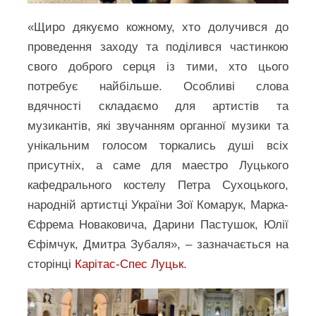
«Щиро дякуємо кожному, хто долучився до
проведення заходу та поділився частинкою
свого доброго серця із тими, хто цього
потребує найбільше. Особливі слова
вдячності складаємо для артистів та
музикантів, які звучанням органної музики та
унікальним голосом торкались душі всіх
присутніх, а саме для маестро Луцького
кафедрального костелу Петра Сухоцького,
народній артистці України Зої Комарук, Марка-
Єфрема Новаковича, Дарини Пастушок, Юлії
Єфімчук, Дмитра Зубаля», – зазначається на
сторінці
Карітас-Спес Луцьк
.