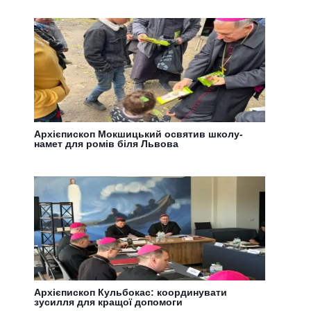
Архієпископ Мокшицький освятив школу-
намет для ромів біля Львова
Архієпископ Кульбокас: координувати
зусилля для кращої допомоги