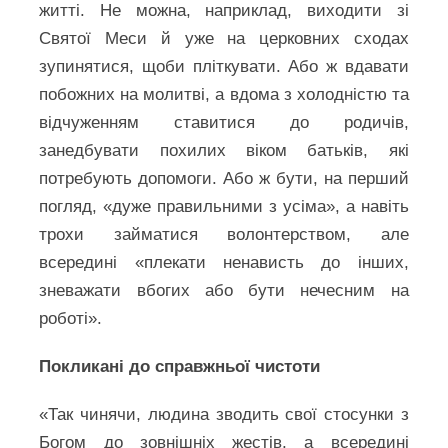
житті. Не можна, наприклад, виходити зі
Святої Меси й уже на церковних сходах
зупинятися, щоби пліткувати. Або ж вдавати
побожних на молитві, а вдома з холодністю та
відчуженням ставитися до родичів,
занедбувати похилих віком батьків, які
потребують допомоги. Або ж бути, на перший
погляд, «дуже правильними з усіма», а навіть
трохи займатися волонтерством, але
всередині «плекати ненависть до інших,
зневажати вбогих або бути нечесним на
роботі».
Покликані до справжньої чистоти
«Так чинячи, людина зводить свої стосунки з
Богом до зовнішніх жестів, а всередині