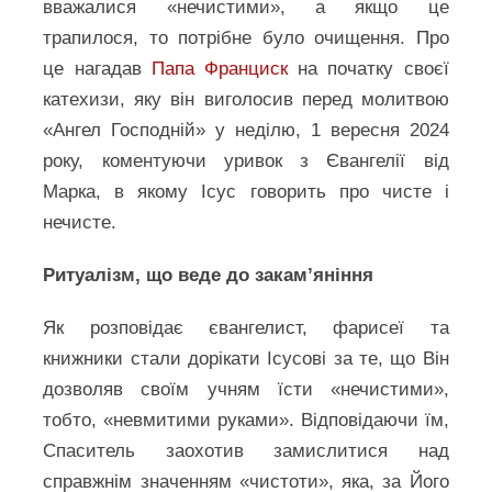
вважалися «нечистими», а якщо це
трапилося, то потрібне було очищення. Про
це нагадав
Папа Франциск
на початку своєї
катехизи, яку він виголосив перед молитвою
«Ангел Господній» у неділю, 1 вересня 2024
року, коментуючи уривок з Євангелії від
Марка, в якому Ісус говорить про чисте і
нечисте.
Ритуалізм, що веде до закам’яніння
Як розповідає євангелист, фарисеї та
книжники стали дорікати Ісусові за те, що Він
дозволяв своїм учням їсти «нечистими»,
тобто, «невмитими руками». Відповідаючи їм,
Спаситель заохотив замислитися над
справжнім значенням «чистоти», яка, за Його