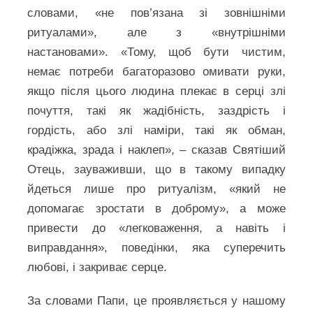
словами, «не пов’язана зі зовнішніми
ритуалами», але з «внутрішніми
настановами». «Тому, щоб бути чистим,
немає потреби багаторазово омивати руки,
якщо після цього людина плекає в серці злі
почуття, такі як жадібність, заздрість і
гордість, або злі наміри, такі як обман,
крадіжка, зрада і наклеп», – сказав Святіший
Отець, зауваживши, що в такому випадку
йдеться лише про ритуалізм, «який не
допомагає зростати в доброму», а може
привести до «легковаження, а навіть і
виправдання», поведінки, яка суперечить
любові, і закриває серце.
За словами Папи, це проявляється у нашому