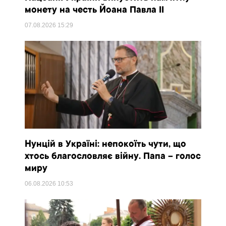
монету на честь Йоана Павла II
07.08.2026
15:29
Нунцій в Україні: непокоїть чути, що
хтось благословляє війну. Папа – голос
миру
06.08.2026
10:53