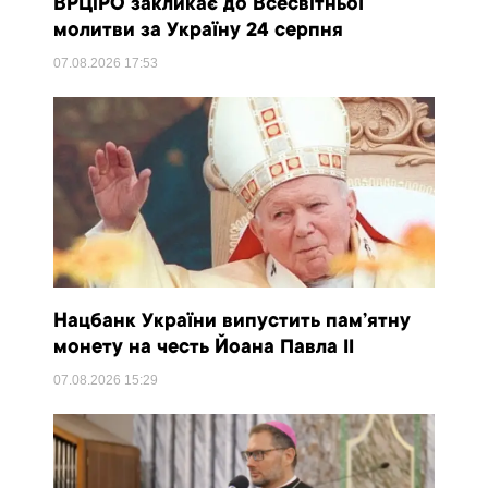
ВРЦіРО закликає до Всесвітньої
молитви за Україну 24 серпня
07.08.2026
17:53
Нацбанк України випустить пам’ятну
монету на честь Йоана Павла II
07.08.2026
15:29