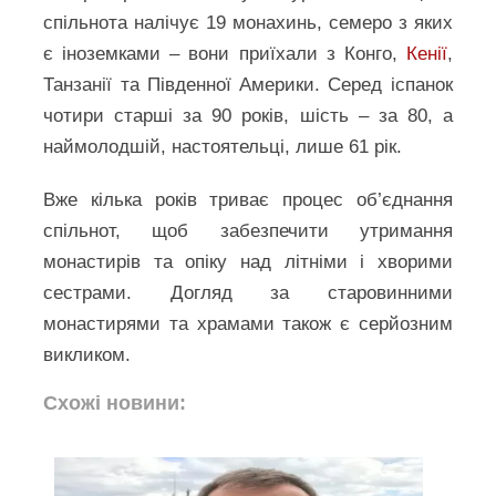
спільнота налічує 19 монахинь, семеро з яких
є іноземками – вони приїхали з Конго,
Кенії
,
Танзанії та Південної Америки. Серед іспанок
чотири старші за 90 років, шість – за 80, а
наймолодшій, настоятельці, лише 61 рік.
Вже кілька років триває процес об’єднання
спільнот, щоб забезпечити утримання
монастирів та опіку над літніми і хворими
сестрами. Догляд за старовинними
монастирями та храмами також є серйозним
викликом.
Схожі новини: