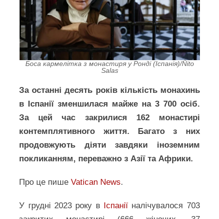
Боса кармелітка з монастиря у Ронді (Іспанія)/Ñito
Salas
За останні десять років кількість монахинь
в Іспанії зменшилася майже на 3 700 осіб.
За цей час закрилися 162 монастирі
контемплятивного життя. Багато з них
продовжують діяти завдяки іноземним
покликанням, переважно з Азії та Африки.
Про це пише
Vatican News
.
У грудні 2023 року в
Іспанії
налічувалося 703