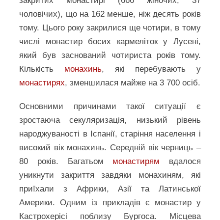
закритих монастирі (666 жіночих, 37
чоловічих), що на 162 менше, ніж десять років
тому. Цього року закрилися ще чотири, в тому
числі монастир босих кармеліток у Лусені,
який був заснований чотириста років тому.
Кількість
монахинь
, які перебувають у
монастирях
, зменшилася майже на 3 700 осіб.
Основними причинами такої ситуації є
зростаюча секуляризація, низький рівень
народжуваності в Іспанії, старіння населення і
високий вік монахинь. Середній вік черниць –
80 років. Багатьом
монастирям
вдалося
уникнути закриття завдяки монахиням, які
приїхали з Африки, Азії та Латинської
Америки. Одним із прикладів є монастир у
Кастрохерісі поблизу Бургоса. Місцева