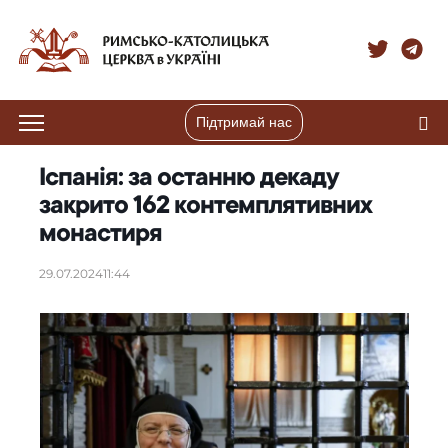
Підтримай нас
Іспанія: за останню декаду
закрито 162 контемплятивних
монастиря
29.07.2024
11:44