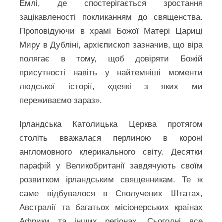
Емлі, де спостерігається зростання
зацікавленості покликанням до священства.
Проповідуючи в храмі Божої Матері Цариці
Миру в Дубліні, архієпископ зазначив, що віра
полягає в тому, щоб довіряти Божій
присутності навіть у найтемніші моменти
людської історії, «деякі з яких ми
переживаємо зараз».
Ірландська Католицька Церква протягом
століть вважалася перлиною в короні
англомовного клерикального світу. Десятки
парафій у Великобританії завдячують своїм
розвитком ірландським священникам. Те ж
саме відбувалося в Сполучених Штатах,
Австралії та багатьох місіонерських країнах
Африки та інших регіонах. Сьогодні все