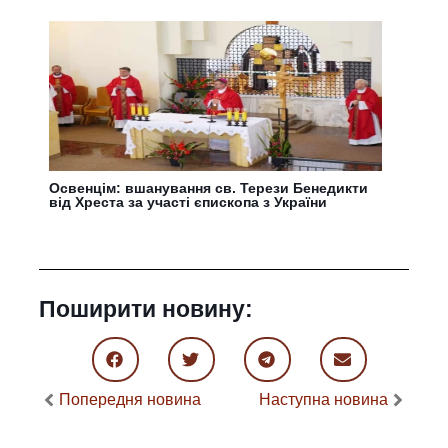
Освенцім: вшанування св. Терези Бенедикти
від Хреста за участі єпископа з України
Поширити новину:
Попередня новина
Наступна новина